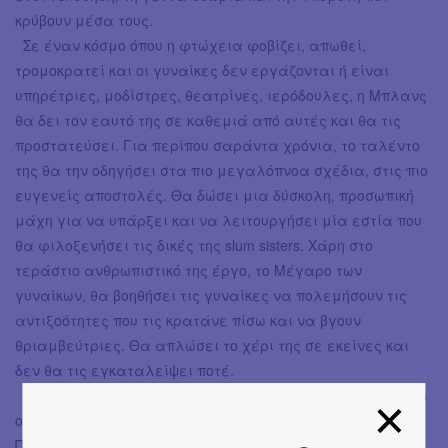
κρύβουν μέσα τους.
Σε έναν κόσμο όπου η φτώχεια φοβίζει, απωθεί,
τρομοκρατεί και οι γυναίκες δεν εργάζονται ή είναι
υπηρέτριες, μοδίστρες, θεατρίνες, ιερόδουλες, η Μπλανς
θα δει τον εαυτό της σε καθεμιά από αυτές και θα τις
προστατεύσει. Για περίπου σαράντα χρόνια, το ταλέντο
της θα την οδηγήσει στα πιο μεγαλόπνοα σχέδια, στις πιο
ευγενείς αποστολές. Θα δώσει μια δύσκολη, προσωπική
μάχη για να υπάρξει και να λειτουργήσει μία εστία που
θα φιλοξενήσει τις δικές της slum sisters. Χάρη στο
τεράστιο ανθρωπιστικό της έργο, το Μέγαρο των
γυναίκων, θα βοηθήσει τις γυναίκες να πολεμήσουν τις
αντιξοότητες που τις κρατάνε πίσω και να βγουν
θριαμβεύτριες. Θα απλώσει το χέρι της σε εκείνες και
δεν θα τις εγκαταλείψει ποτέ.
Με αφορμή ένα τραγικό γεγονός, η Σολέν παθαίνει burn
out και αποσύρεται από την μέχρι τότε ζωή της.
Προσπαθώντας να ξεπεράσει την κατάθλιψη, προσφέρει