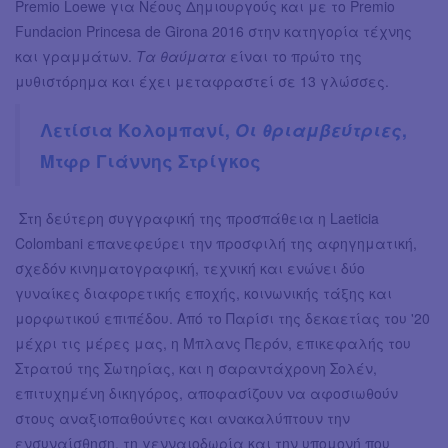
Premio Loewe για Νέους Δημιουργούς και με το Premio
Fundacion Princesa de Girona 2016 στην κατηγορία τέχνης
και γραμμάτων.
Τα θαύματα
είναι το πρώτο της
μυθιστόρημα και έχει μεταφραστεί σε 13 γλώσσες.
Λετίσια Κολομπανί,
Οι θριαμβεύτριες
,
Μτφρ Γιάννης Στρίγκος
Στη δεύτερη συγγραφική της προσπάθεια η Laeticia
Colombani επανεφεύρει την προσφιλή της αφηγηματική,
σχεδόν κινηματογραφική, τεχνική και ενώνει δύο
γυναίκες διαφορετικής εποχής, κοινωνικής τάξης και
μορφωτικού επιπέδου. Από το Παρίσι της δεκαετίας του '20
μέχρι τις μέρες μας, η Μπλανς Περόν, επικεφαλής του
Στρατού της Σωτηρίας, και η σαραντάχρονη Σολέν,
επιτυχημένη δικηγόρος, αποφασίζουν να αφοσιωθούν
στους αναξιοπαθούντες και ανακαλύπτουν την
ενσυναίσθηση, τη γενναιοδωρία και την υπομονή που