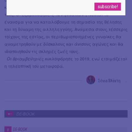
κοινωνικών φαινομένων και το ενδεχόμενο υπέρβασής
τους. Οι εξομολογήσεις των γυναικών γίνονται το
έναυσμα για να καταλάβουμε τη σημασία της θέλησης
και τη δύναμη της αλληλεγγύης. Ανάμεσα στους τέσσερις
τοίχους της εστίας, οι περιθωριοποιημένες γυναίκες θα
αναμετρηθούν με δύσκολους και άνισους αγώνες και θα
ιδιοποιηθούν τις σκληρές ζωές τους.
Οι θριαμβεύτριες
κυκλοφόρησε το 2019, ενώ ετοιμάζεται
η τηλεοπτική του μεταφορά.
Σόνια Βλάντη
→
DE-BOOK
DE-BOOK
#