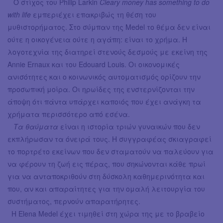
Ο στίχος του Philip Larkin
Cleary money has something to do
with life
εμπεριέχει επακριβώς τη θέση του
μυθιστορήματος. Στο σύμπαν της Medel το θέμα δεν είναι
ούτε η οικογένεια ούτε η αγάπη: είναι το χρήμα. Η
λογοτεχνία της διατηρεί στενούς δεσμούς με εκείνη της
Annie Ernaux και του Edouard Louis. Οι οικονομικές
ανισότητες και ο κοινωνικός αυτοματισμός ορίζουν την
προσωπική μοίρα. Οι ηρωίδες της ενστερνίζονται την
άποψη ότι πάντα υπάρχει καποιός που έχει ανάγκη τα
χρήματα περισσότερο από εσένα.
Τ
α θαύματα
είναι η ιστορία τριών γυναικών που δεν
εκπλήρωσαν τα όνειρά τους. Η συγγραφέας σκιαγραφεί
το πορτρέτο εκείνων που δεν σταματούν να παλεύουν για
να φέρουν τη ζωή εις πέρας, που σηκώνονται κάθε πρωί
για να ανταποκριθούν στη δύσκολη καθημερινότητα και
που, αν και απαραίτητες για την ομαλή λειτουργία του
συστήματος, περνούν απαρατήρητες.
Η Elena Medel έχει τιμηθεί στη χώρα της με το βραβείο