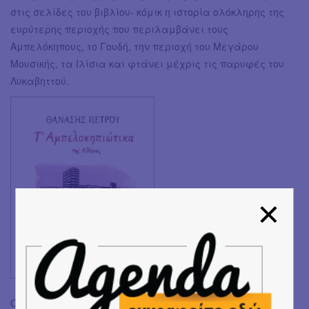
στις σελίδες του βιβλίου- κόμικ η ιστορία ολόκληρης της
ευρύτερης περιοχής που περιλαμβάνει τους
Αμπελόκηπους, το Γουδή, την περιοχή του Μεγάρου
Μουσικής, τα Ιλίσια και φτάνει μέχρις τις παρυφές του
Λυκαβηττού.
Ο εικονογράφος Θ.Πέτρου παραθέτει με διασκεδαστικό