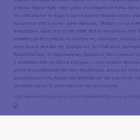
γίνεται παραίτηση –εκεί γύρω στα σαράντα πάνω κάτω- 
και από εκείνο το σημείο ξετυλίγονται παράλληλες αφ
κρέμονται από ένα και μόνο ικρίωμα. Μπορεί τα μεγέθη,
διαφέρουν, όμως στο τέλος κάθε θηλιά καταλήγει στο ίδιο 
movebo (αν δεν μπορώ να λυγίσω τις ανώτερες δυνάμεις
στην πρώτη σελίδα της Ερμηνείας των Ονείρων, αντιγρά
Κωνσταντίνου. Οι δημιουργικές δυνάμεις που επικαλείτ
η ανάδυση από τα ύδατα εκείνων «…των υλικών που κατ
μέσα στο μυθοπλαστικό τους περίβλημα, αλλά εν τέλει 
χειρονομίες ενός Κακού που σκηνοθετεί τον εαυτό του 
αυτοκρατορία της ρουτίνας και της ματαίωσης.
http://www.exarchiapress.gr/el/mythoplasia/indigo-enas-grifos-gi