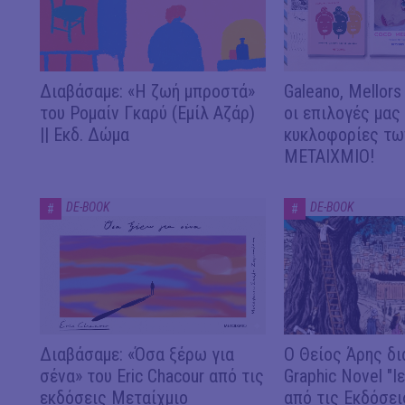
Διαβάσαμε: «Η ζωή μπροστά»
Galeano, Mellors
του Ρομαίν Γκαρύ (Εμίλ Αζάρ)
οι επιλογές μας
|| Εκδ. Δώμα
κυκλοφορίες των
ΜΕΤΑΙΧΜΙΟ!
DE-BOOK
DE-BOOK
#
#
Διαβάσαμε: «Όσα ξέρω για
Ο Θείος Άρης δι
σένα» του Eric Chacour από τις
Graphic Novel "Ι
εκδόσεις Μεταίχμιο
από τις Εκδόσει