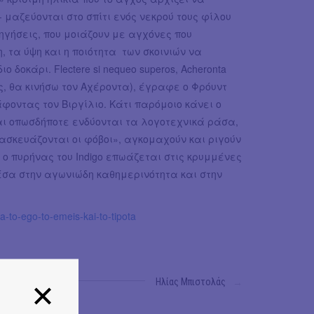
μαζεύονται στο σπίτι ενός νεκρού τους φίλου
ηγήσεις, που μοιάζουν με αγχόνες που
 τα ύψη και η ποιότητα των σκοινιών να
δοκάρι. Flectere si nequeo superos, Acheronta
, θα κινήσω τον Αχέροντα), έγραφε ο Φρόυντ
φοντας τον Βιργίλιο. Κάτι παρόμοιο κάνει ο
αι οπωσδήποτε ενδύονται τα λογοτεχνικά ράσα,
ασκευάζονται οι φόβοι», αγκομαχούν και ριγούν
ο πυρήνας του Indigo επωάζεται στις κρυμμένες
μέσα στην αγωνιώδη καθημερινότητα και στην
a-to-ego-to-emeis-kai-to-tipota
Ηλίας Μπιστολάς
→