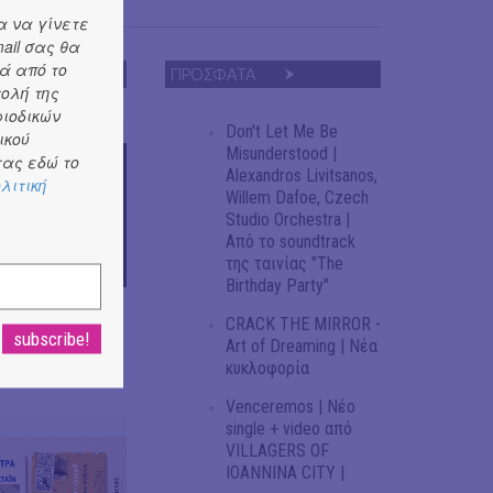
α να γίνετε
ail σας θα
ά από το
ΠΡΟΣΦΑΤΑ
τολή της
ριοδικών
Don't Let Me Be
ικού
Misunderstood |
ας εδώ το
Alexandros Livitsanos,
λιτική
Willem Dafoe, Czech
Studio Orchestra |
Από το soundtrack
της ταινίας "The
Birthday Party"
 στις
CRACK THE MIRROR -
χμιο
Art of Dreaming | Νέα
κυκλοφορία
Venceremos | Νέο
single + video από
VILLAGERS OF
IOANNINA CITY |