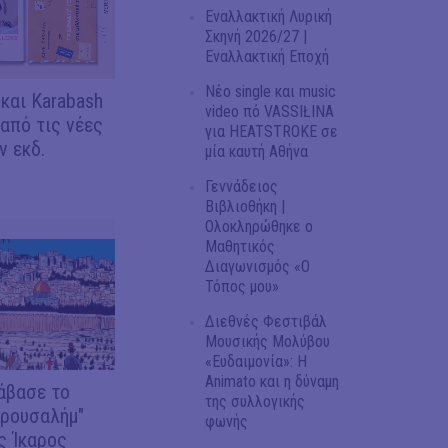
Εναλλακτική Λυρική
Σκηνή 2026/27 |
Εναλλακτική Εποχή
Νέο single και music
 και Karabash
video πό VASSIŁINA
 από τις νέες
για HEATSTROKE σε
 εκδ.
μία καυτή Αθήνα
Γεννάδειος
Βιβλιοθήκη |
Ολοκληρώθηκε ο
Μαθητικός
Διαγωνισμός «Ο
Τόπος μου»
Διεθνές Φεστιβάλ
Μουσικής Μολύβου
«Ευδαιμονία»: Η
Animato και η δύναμη
άβασε το
της συλλογικής
ερουσαλήμ"
φωνής
ς Ίκαρος