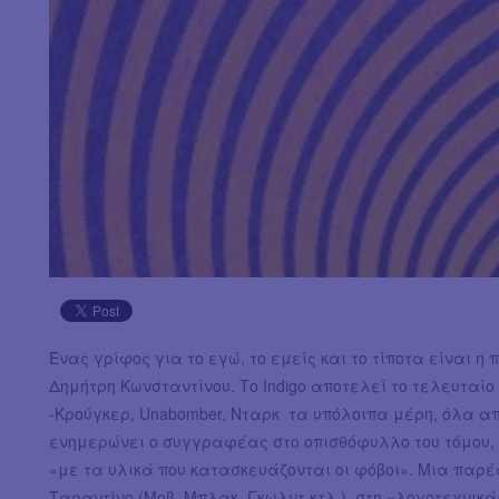
Ένας γρίφος για το εγώ, το εμείς και το τίποτα είναι η 
Δημήτρη Κωνσταντίνου. Το Indigo αποτελεί το τελευτα
-Κρούγκερ, Unabomber, Νταρκ τα υπόλοιπα μέρη, όλα απ
ενημερώνει ο συγγραφέας στο οπισθόφυλλο του τόμου, 
«με τα υλικά που κατασκευάζονται οι φόβοι». Μια παρέ
Ταραντίνο (Μοβ, Μπλακ, Γκωλντ κτλ.), στη «λογοτεχνικά