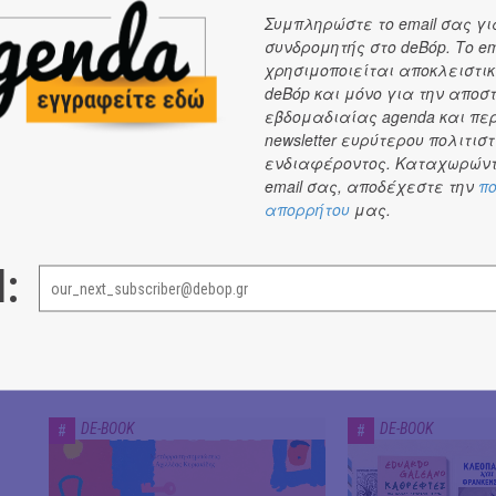
Συμπληρώστε το email σας γι
συνδρομητής στο deBόp. Το em
χρησιμοποιείται αποκλειστικ
DE-BOOK
deBόp και μόνο για την αποσ
εβδομαδιαίας agenda και πε
DE-BOOK
DE-BOOK
#
#
newsletter ευρύτερου πολιτιστ
ενδιαφέροντος. Καταχωρώντ
email σας, αποδέχεστε την
πο
απορρήτου
μας.
l:
Διαβάσαμε: «Η πηγή των
Η Rene Karabash
δακρύων» του Jean-Paul
εκδόσεις Μεταί
Dubois || Εκδ. Δώμα
DE-BOOK
DE-BOOK
#
#