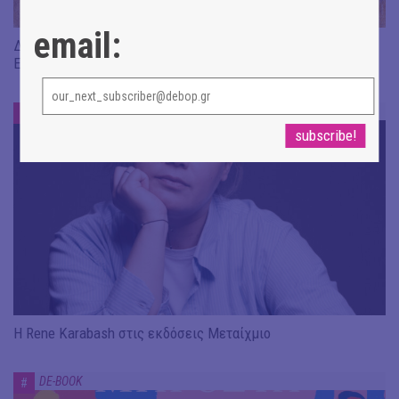
email:
Διαβάσαμε: «Η πηγή των δακρύων» του Jean-Paul Dubois ||
Εκδ. Δώμα
DE-BOOK
#
Η Rene Karabash στις εκδόσεις Μεταίχμιο
DE-BOOK
#