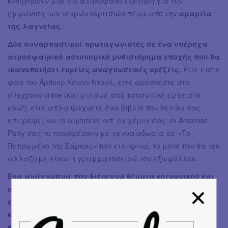
κυνηγήσουν μία πιο αληθοφανή εξήγηση για την
εμφάνιση των νεκρών κοριτσιών πέρα από την
αμαρτία
της λαγνείας
...
Δύο συναρπαστικοί πρωταγωνιστές σε ένα υπέροχα
ατμοσφαιρικό αστυνομικό μυθιστόρημα εποχής που θα
ικανοποιήσει ευρείες αναγνωστικές ορέξεις.
Είτε είστε
φαν του Άρθουρ Κοναν Ντόυλ, είτε αρέσκεστε στο
σύγχρονο crime (και μιλάμε από προσωπική εμπειρία
εδώ!), είτε απλά ψάχνετε ένα βιβλίο που δεν θα σας
επιτρέψει να το αφήσετε απ’ τα χέρια σας, οι Ambrose
Parry σας το προσφέρουν με γενναιοδωρία με «Το
Πεπρωμένο της Σάρκας» που ειλικρινά, το μόνο που θα του
αλλάζαμε είναι η γραμματοσειρά του εξωφύλλου…
Ένα ανάγνωσμα που διερευνά θέματα κοινωνικού και
οικονομικού στάτους, ηθικής και κατάχρησης
εξουσίας, και που ενώ αναφέρεται εκτενώς σε
καταστάσεις τόσο σκληρές που ο σύγχρονος κόσμος
θα προτιμούσε να τις εντάξει στο πλαίσιο της