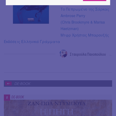
Το Πεπρωμένο της Σάρκας
Ambrose Parry
(Chris Brookmyre & Marisa
Haetzman)
Μτφρ Χρήστος Μπαρουξής
Εκδόσεις Ελληνικά Γράμματα
Σταυρούλα Πανοπούλου
→
DE-BOOK
DE-BOOK
#