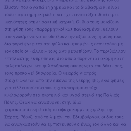
Σίμσον, που αγαπά τη χημεία και το διάβασμα κι είναι
τόσο παρατηρητική ώστε να έχει αναπτύξει ιδιαίτερες
ικανότητες στην πρακτική ιατρική. Οι δυο τους μοιάζουν
στη φύση τους -παρορμητικοί και παθιασμένοι, θέλουν
απεγνωσμένα να αποδείξουν την αξία τους- η μόνη τους
διαφορά έγκειται στο φύλο και επομένως στον τρόπο με
τον οποίο οι «άλλοι» τους αντιμετωπίζουν. Το περιβάλλον
επίπλαστης ευπρέπειας στο οποίο πορεύεται ακόμη και η
φιλέσπλαχνη και φιλάνθρωπη οικογένεια του δόκτωρος,
τους προκαλεί δυσφορία. Ο νεαρός γιατρός
στοιχειώνεται από την εικόνα της νεκρής Ίβις, ενώ φήμες
για άλλα κορίτσια που είχαν παρόμοια τύχη
κυκλοφορούν στα σκοτεινά και υγρά στενά της Παλιάς
Πόλης. Όταν θα ανασυρθεί στην ίδια
χαρακτηριστική στάση το άψυχο κορμί της φίλης της
Σάρας, Ρόουζ, από το λιμάνι του Εδιμβούργου, οι δυο τους
θα αναγκαστούν να εμπιστευθούν ο ένας τον άλλο και να