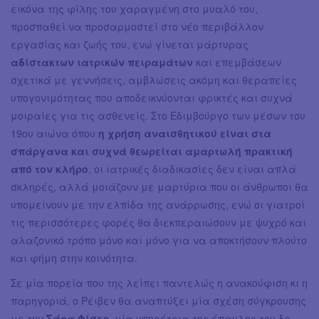
εικόνα της φίλης του χαραγμένη στο μυαλό του,
προσπαθεί να προσαρμοστεί στο νέο περιβάλλον
εργασίας και ζωής του, ενώ γίνεται μάρτυρας
αδίστακτων ιατρικών πειραμάτων
και επεμβάσεων
σχετικά με γεννήσεις, αμβλώσεις ακόμη και θεραπείες
υπογονιμότητας που αποδεικνύονται φρικτές και συχνά
μοιραίες για τις ασθενείς. Στο Εδιμβούργο των μέσων του
19ου αιώνα όπου
η χρήση αναισθητικού είναι στα
σπάργανα και συχνά θεωρείται αμαρτωλή πρακτική
από τον κλήρο
, οι ιατρικές διαδικασίες δεν είναι απλά
σκληρές, αλλά μοιάζουν με μαρτύρια που οι άνθρωποι θα
υπομείνουν με την ελπίδα της ανάρρωσης, ενώ οι γιατροί
τις περισσότερες φορές θα διεκπεραιώσουν με ψυχρό και
αλαζονικό τρόπο μόνο και μόνο για να αποκτήσουν πλούτο
και φήμη στην κοινότητα.
Σε μία πορεία που της λείπει παντελώς η ανακούφιση κι η
παρηγοριά, ο Ρέιβεν θα αναπτύξει μία σχέση σύγκρουσης
με την
Σάρα Φίσερ
, μία υπηρέτρια της έπαυλης του δρ