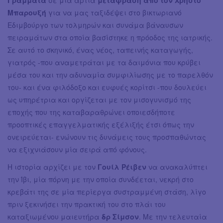
Μπαρουξή
για να μας ταξιδέψει στο βικτωριανό
Εδιμβούργο των τολμηρών και συνάμα βάναυσων
πειραμάτων στα οποία βασίστηκε η πρόοδος της ιατρικής.
Σε αυτό το σκηνικό, ένας νέος, ταπεινής καταγωγής,
γιατρός -που αναμετράται με τα δαιμόνια που κρύβει
μέσα του και την αδυναμία συμφιλίωσης με το παρελθόν
του- και ένα φιλόδοξο και ευφυές κορίτσι -που δουλεύει
ως υπηρέτρια και οργίζεται με τον μισογυνισμό της
εποχής που της καταβαραθρώνει οποιεσδήποτε
προοπτικές επαγγελματικής εξέλιξής έτσι όπως την
ονειρεύεται- ενώνουν τις δυνάμεις τους προσπαθώντας
να εξιχνιάσουν μία σειρά από φόνους.
Η ιστορία αρχίζει με τον
Γουίλ Ρέιβεν
να ανακαλύπτει
την Ίβι, μία πόρνη με την οποία συνδέεται, νεκρή στο
κρεβάτι της σε μία περίεργα συστραμμένη στάση, λίγο
πριν ξεκινήσει την πρακτική του στο πλάι του
καταξιωμένου μαιευτήρα
δρ Σίμσον
. Με την τελευταία