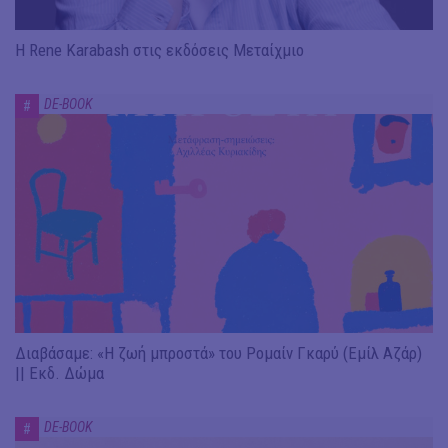
Η Rene Karabash στις εκδόσεις Μεταίχμιο
DE-BOOK
#
Διαβάσαμε: «Η ζωή μπροστά» του Ρομαίν Γκαρύ (Εμίλ Αζάρ)
|| Εκδ. Δώμα
DE-BOOK
#