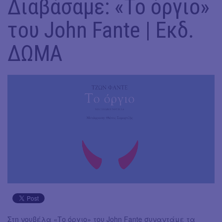
Διαβάσαμε: «Το όργιο»
του John Fante | Εκδ.
ΔΩΜΑ
Στη νουβέλα «Το όργιο» του John Fante συναντάμε τα