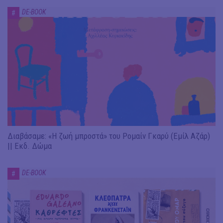
DE-BOOK
#
Διαβάσαμε: «Η ζωή μπροστά» του Ρομαίν Γκαρύ (Εμίλ Αζάρ)
|| Εκδ. Δώμα
DE-BOOK
#