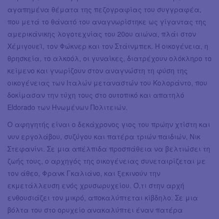
αγαπημένα θέματα της πεζογραφίας του συγγραφέα,
που μετά το θάνατό του αναγνωρίστηκε ως γίγαντας της
αμερικάνικης λογοτεχνίας του 20ου αιώνα, πλάι στον
Χέμιγουεϊ, τον Φώκνερ και τον Στάινμπεκ. Η οικογένεια, η
θρησκεία, το αλκοόλ, οι γυναίκες, διατρέχουν ολόκληρο το
κείμενο και γνωρίζουν στον αναγνώστη τη φύση της
οικογένειας των Ιταλών μεταναστών του Κολοράντο, που
δοκίμασαν την τύχη τους στο ουτοπικό και απατηλό
Eldorado των Ηνωμένων Πολιτειών.
Ο αφηγητής είναι ο δεκάχρονος γιος του πρώην χτίστη και
νυν εργολάβου, συζύγου και πατέρα τριών παιδιών, Νικ
Στεφανίνι. Σε μια απέλπιδα προσπάθεια να βελτιώσει τη
ζωής τους, ο αρχηγός της οικογένειας συνεταιρίζεται με
τον άθεο, Φρανκ Γκαλιάνο, και ξεκινούν την
εκμετάλλευση ενός χρυσωρυχείου. Ό,τι στην αρχή
ενθουσιάζει τον μικρό, αποκαλύπτεται κίβδηλο. Σε μια
βόλτα του στο ορυχείο ανακαλύπτει έναν πατέρα