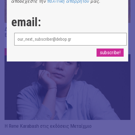
αποδέχεστε την
πολιτική απορρήτου
μας.
email:
Διαβάσαμε: «Η πηγή των δακρύων» του Jean-Paul Dubois ||
Εκδ. Δώμα
DE-BOOK
#
Η Rene Karabash στις εκδόσεις Μεταίχμιο