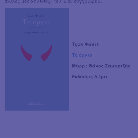
σκύλος μου ο ηλίθιος» του ίδιου συγγραφέα.
Τζων Φάντε
Το όργιο
Μτφρ.: Θάνος Σαμαρτζής
Εκδόσεις Δώμα