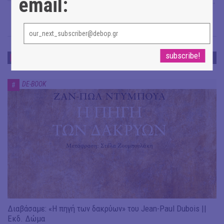
email:
Σταυρούλα Πανοπούλου
→
DE-BOOK
DE-BOOK
#
Διαβάσαμε: «Η πηγή των δακρύων» του Jean-Paul Dubois ||
Εκδ. Δώμα