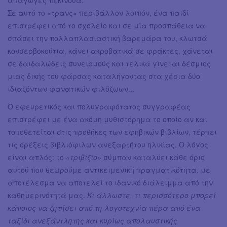
Σε αυτό το «τρανς» περιβάλλον λοιπόν, ένα παιδί
επιστρέφει από το σχολείο και σε μία προσπάθεια να
σπάσει την πολλαπλασιαστική βαρεμάρα του, κλωτσά
κονσερβοκούτια, κάνει ακροβατικά σε φράκτες, χάνεται
σε δαιδαλώδεις συνειρμούς και τελικά γίνεται δέσμιος
μιας δικής του φάρσας καταλήγοντας στα χέρια δύο
ιδιαζόντων φανατικών φιλόζωων...
Ο εφευρετικός και πολυγραφότατος συγγραφέας
επιστρέφει με ένα ακόμη μυθιστόρημα το οποίο αν και
τοποθετείται στις προθήκες των εφηβικών βιβλίων, τέρπει
τις ορέξεις βιβλιόφιλων ανεξαρτήτου ηλικίας. Ο λόγος
είναι απλός: το
«τριβίζιο»
σύμπαν καταλύει κάθε όριο
αυτού που θεωρούμε αντικειμενική πραγματικότητα, με
αποτέλεσμα να αποτελεί το ιδανικό διάλειμμα από την
καθημερινότητά μας.
Κι άλλωστε, τι περισσότερο μπορεί
κάποιος να ζητήσει από τη λογοτεχνία πέρα από ένα
ταξίδι ανεξάντλητης και κυρίως απολαυστικής