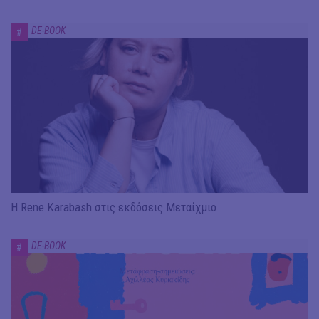
DE-BOOK
#
Η Rene Karabash στις εκδόσεις Μεταίχμιο
DE-BOOK
#