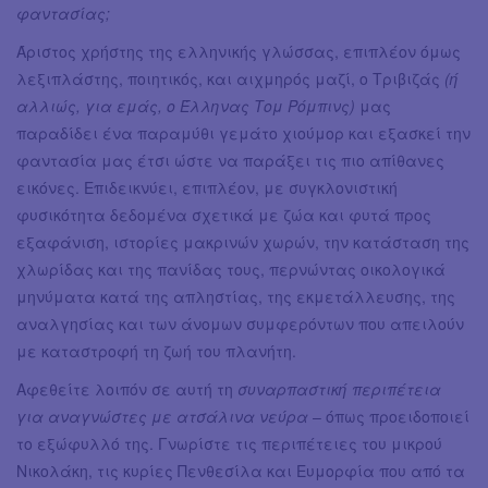
φαντασίας;
Άριστος χρήστης της ελληνικής γλώσσας, επιπλέον όμως
λεξιπλάστης, ποιητικός, και αιχμηρός μαζί, ο Τριβιζάς
(ή
αλλιώς, για εμάς, ο Έλληνας Τομ Ρόμπινς)
μας
παραδίδει ένα παραμύθι γεμάτο χιούμορ και εξασκεί την
φαντασία μας έτσι ώστε να παράξει τις πιο απίθανες
εικόνες. Επιδεικνύει, επιπλέον, με συγκλονιστική
φυσικότητα δεδομένα σχετικά με ζώα και φυτά προς
εξαφάνιση, ιστορίες μακρινών χωρών, την κατάσταση της
χλωρίδας και της πανίδας τους, περνώντας οικολογικά
μηνύματα κατά της απληστίας, της εκμετάλλευσης, της
αναλγησίας και των άνομων συμφερόντων που απειλούν
με καταστροφή τη ζωή του πλανήτη.
Αφεθείτε λοιπόν σε αυτή τη
συναρπαστική περιπέτεια
για αναγνώστες με ατσάλινα νεύρα
– όπως προειδοποιεί
το εξώφυλλό της. Γνωρίστε τις περιπέτειες του μικρού
Νικολάκη, τις κυρίες Πενθεσίλα και Ευμορφία που από τα