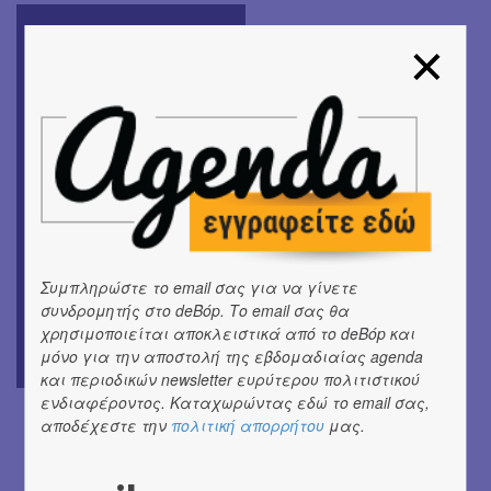
Το Κουδούνι του Τρόμου
Συγγραφέας: Ευγένιος
Συμπληρώστε το email σας για να γίνετε
Τριβιζάς
συνδρομητής στο deBόp. Το email σας θα
Εικονογράφηση: Stephen
χρησιμοποιείται αποκλειστικά από το deBόp και
μόνο για την αποστολή της εβδομαδιαίας agenda
West
και περιοδικών newsletter ευρύτερου πολιτιστικού
Εκδόσεις Ελληνικά
ενδιαφέροντος. Καταχωρώντας εδώ το email σας,
Γράμματα
αποδέχεστε την
πολιτική απορρήτου
μας.