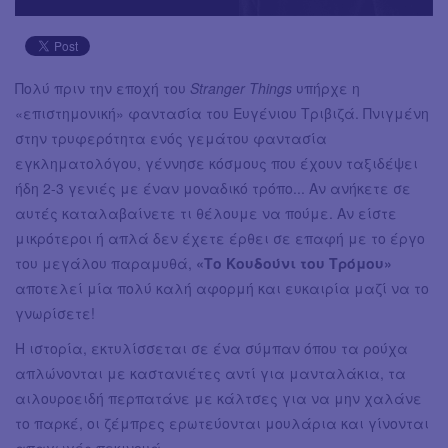
Πολύ πριν την εποχή του
Stranger Things
υπήρχε η
«επιστημονική» φαντασία του Ευγένιου Τριβιζά. Πνιγμένη
στην τρυφερότητα ενός γεμάτου φαντασία
εγκληματολόγου, γέννησε κόσμους που έχουν ταξιδέψει
ήδη 2-3 γενιές με έναν μοναδικό τρόπο... Αν ανήκετε σε
αυτές καταλαβαίνετε τι θέλουμε να πούμε. Αν είστε
μικρότεροι ή απλά δεν έχετε έρθει σε επαφή με το έργο
του μεγάλου παραμυθά,
«Το Κουδούνι του Τρόμου»
αποτελεί μία πολύ καλή αφορμή και ευκαιρία μαζί να το
γνωρίσετε!
Η ιστορία, εκτυλίσσεται σε ένα σύμπαν όπου τα ρούχα
απλώνονται με καστανιέτες αντί για μανταλάκια, τα
αιλουροειδή περπατάνε με κάλτσες για να μην χαλάνε
το παρκέ, οι ζέμπρες ερωτεύονται μουλάρια και γίνονται
απαγωγές πεκινουά.