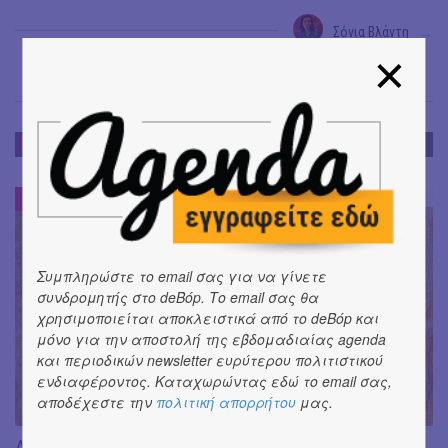
Σόνια Βλάντη
→
DE-BOOK
DE-BOOK
#
Συμπληρώστε το email σας για να γίνετε
συνδρομητής στο deBόp. Το email σας θα
χρησιμοποιείται αποκλειστικά από το deBόp και
μόνο για την αποστολή της εβδομαδιαίας agenda
και περιοδικών newsletter ευρύτερου πολιτιστικού
ενδιαφέροντος. Καταχωρώντας εδώ το email σας,
αποδέχεστε την
πολιτική απορρήτου
μας.
Διαβάσαμε: «Η πηγή των δακρύων» του Jean-Paul Dubois ||