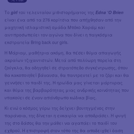
Το
girl
του τελευταίου μιθιστορήματος της
Edna ‘O Brien
είναι ένα από τα 276 κορίτσια που απήχθησαν από την
μαχητική ισλαμιστική ομάδα Μπόκο Χαράμ και
αντιπροσωπεύει τον αγώνα που δίνει η παγκόσμια
εκστρατεία Bring back our girls.
Η Μάριαμ, μαθήτρια ακόμη, θα πέσει θύμα απαγωγής
ακραίων τζιχαντιστών. Μετά από πολύωρη πορεία στη
ζούγκλα, θα οδηγηθεί σε στρατόπεδο συγκέντρωσης, όπου
θα κακοποιηθεί βάναυσα, θα παντρευτεί με το ζόρι και θα
γεννήσει το παιδί της. Η ηρωίδα μας γίνεται μάρτυρας
και θύμα της βαρβαρότητας μιας ανδρικής κοινότητας που
υπακούει σε έναν απάνθρωπο κώδικα βίας.
Κι ενώ ο κόσμος γύρω της δείχνει βουτηγμένος στην
παράνοια, της δίνεται η ευκαιρία να αποδράσει. Η φυγή
της στο δάσος θα την μάθει να αγαπάει το παιδί του
εχθρού. Η επιστροφή στον τόπο της θα αποδειχθεί όαση