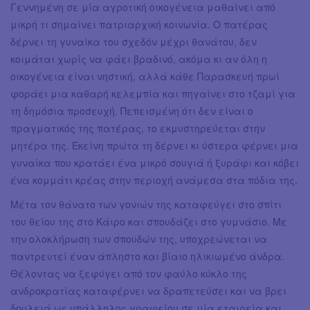
Γεννημένη σε μία αγροτική οικογένεια μαθαίνει από
μικρή τι σημαίνει πατριαρχική κοινωνία. Ο πατέρας
δέρνει τη γυναίκα του σχεδόν μέχρι θανάτου, δεν
κοιμάται χωρίς να φάει βραδινό, ακόμα κι αν όλη η
οικογένεια είναι νηστική, αλλά κάθε Παρασκευή πρωί
φοράει μια καθαρή κελεμπία και πηγαίνει στο τζαμί για
τη δημόσια προσευχή. Πεπεισμένη ότι δεν είναι ο
πραγματικός της πατέρας, το εκμυστηρεύεται στην
μητέρα της. Εκείνη πρώτα τη δέρνει κι ύστερα φέρνει μια
γυναίκα που κρατάει ένα μικρό σουγιά ή ξυράφι και κόβει
ένα κομμάτι κρέας στην περιοχή ανάμεσα στα πόδια της.
Μέτα τον θάνατο των γονιών της καταφεύγει στο σπίτι
του θείου της στο Κάιρο και σπουδάζει στο γυμνάσιο. Με
την ολοκλήρωση των σπουδών της, υποχρεώνεται να
παντρευτεί έναν άπληστο και βίαιο ηλικιωμένο άνδρα.
Θέλοντας να ξεφύγει από τον φαύλο κύκλο της
ανδροκρατίας καταφέρνει να δραπετεύσει και να βρει
δουλειά ως υπάλληλος γραφείου σε μία εταιρεία και