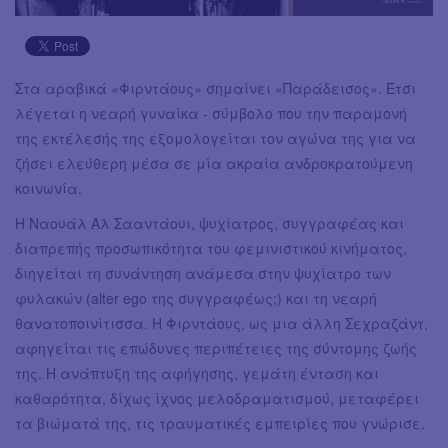
Στα αραβικά «Φιρντάους» σημαίνει «Παράδεισος». Έτσι
λέγεται η νεαρή γυναίκα - σύμβολο που την παραμονή
της εκτέλεσής της εξομολογείται τον αγώνα της για να
ζήσει ελεύθερη μέσα σε μία ακραία ανδροκρατούμενη
κοινωνία.
Η Ναουάλ Αλ Σααντάουι, ψυχίατρος, συγγραφέας και
διαπρεπής προσωπικότητα του φεμινιστικού κινήματος,
διηγείται τη συνάντηση ανάμεσα στην ψυχίατρο των
φυλακών (alter ego της συγγραφέως;) και τη νεαρή
θανατοποινίτισσα. Η Φιρντάους, ως μια άλλη Σεχραζάντ,
αφηγείται τις επώδυνες περιπέτειες της σύντομης ζωής
της. Η ανάπτυξη της αφήγησης, γεμάτη ένταση και
καθαρότητα, δίχως ίχνος μελοδραματισμού, μεταφέρει
τα βιώματά της, τις τραυματικές εμπειρίες που γνώρισε.