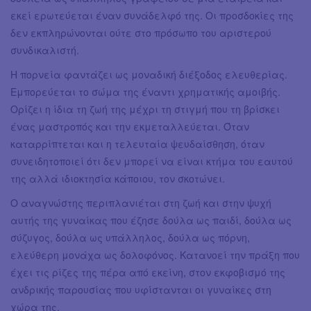
εκεί ερωτεύεται έναν συνάδελφό της. Οι προσδοκίες της
δεν εκπληρώνονται ούτε στο πρόσωπο του αριστερού
συνδικαλιστή.
Η πορνεία φαντάζει ως μοναδική διέξοδος ελευθερίας.
Εμπορεύεται το σώμα της έναντι χρηματικής αμοιβής.
Ορίζει η ίδια τη ζωή της μέχρι τη στιγμή που τη βρίσκει
ένας μαστροπός και την εκμεταλλεύεται. Όταν
καταρρίπτεται και η τελευταία ψευδαίσθηση, όταν
συνειδητοποιεί ότι δεν μπορεί να είναι κτήμα του εαυτού
της αλλά ιδιοκτησία κάποιου, τον σκοτώνει.
Ο αναγνώστης περιπλανιέται στη ζωή και στην ψυχή
αυτής της γυναίκας που έζησε δούλα ως παιδί, δούλα ως
σύζυγος, δούλα ως υπάλληλος, δούλα ως πόρνη,
ελεύθερη μονάχα ως δολοφόνος. Κατανοεί την πράξη που
έχει τις ρίζες της πέρα από εκείνη, στον εκφοβισμό της
ανδρικής παρουσίας που υφίστανται οι γυναίκες στη
χώρα της.