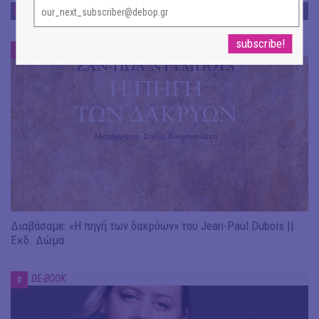
DE-BOOK
DE-BOOK
#
Διαβάσαμε: «Η πηγή των δακρύων» του Jean-Paul Dubois ||
Εκδ. Δώμα
DE-BOOK
#