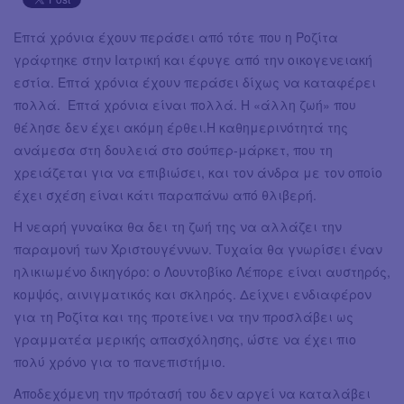
Επτά χρόνια έχουν περάσει από τότε που η Ροζίτα
γράφτηκε στην Ιατρική και έφυγε από την οικογενειακή
εστία. Επτά χρόνια έχουν περάσει δίχως να καταφέρει
πολλά. Επτά χρόνια είναι πολλά. Η «άλλη ζωή» που
θέλησε δεν έχει ακόμη έρθει.Η καθημερινότητά της
ανάμεσα στη δουλειά στο σούπερ-μάρκετ, που τη
χρειάζεται για να επιβιώσει, και τον άνδρα με τον οποίο
έχει σχέση είναι κάτι παραπάνω από θλιβερή.
Η νεαρή γυναίκα θα δει τη ζωή της να αλλάζει την
παραμονή των Χριστουγέννων. Τυχαία θα γνωρίσει έναν
ηλικιωμένο δικηγόρο: ο Λουντοβίκο Λέπορε είναι αυστηρός,
κομψός, αινιγματικός και σκληρός. Δείχνει ενδιαφέρον
για τη Ροζίτα και της προτείνει να την προσλάβει ως
γραμματέα μερικής απασχόλησης, ώστε να έχει πιο
πολύ χρόνο για το πανεπιστήμιο.
Αποδεχόμενη την πρότασή του δεν αργεί να καταλάβει