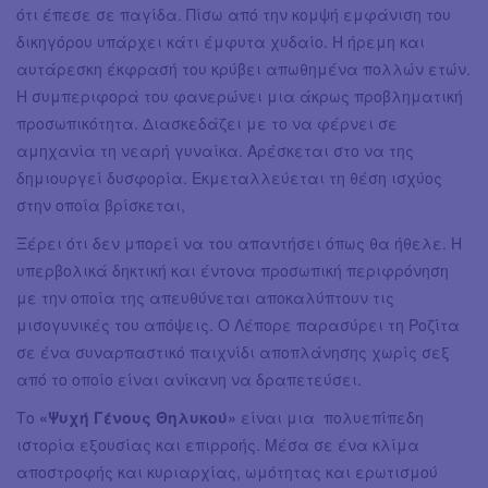
ότι έπεσε σε παγίδα. Πίσω από την κομψή εμφάνιση του
δικηγόρου υπάρχει κάτι έμφυτα χυδαίο. Η ήρεμη και
αυτάρεσκη έκφρασή του κρύβει απωθημένα πολλών ετών.
Η συμπεριφορά του φανερώνει μια άκρως προβληματική
προσωπικότητα. Διασκεδάζει με το να φέρνει σε
αμηχανία τη νεαρή γυναίκα. Αρέσκεται στο να της
δημιουργεί δυσφορία. Εκμεταλλεύεται τη θέση ισχύος
στην οποία βρίσκεται,
Ξέρει ότι δεν μπορεί να του απαντήσει όπως θα ήθελε. Η
υπερβολικά δηκτική και έντονα προσωπική περιφρόνηση
με την οποία της απευθύνεται αποκαλύπτουν τις
μισογυνικές του απόψεις. Ο Λέπορε παρασύρει τη Ροζίτα
σε ένα συναρπαστικό παιχνίδι αποπλάνησης χωρίς σεξ
από το οποίο είναι ανίκανη να δραπετεύσει.
Το
«Ψυχή Γένους Θηλυκού»
είναι μια πολυεπίπεδη
ιστορία εξουσίας και επιρροής. Μέσα σε ένα κλίμα
αποστροφής και κυριαρχίας, ωμότητας και ερωτισμού