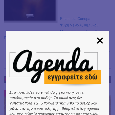
Emanuela Canepa
Ψυχή γένους θηλυκού
Μτφρ Γιάννα Σκαρβέλη
Εκδόσεις Ελληνικά Γράμματα
Σόνια Βλάντη
→
DE-BOOK
Συμπληρώστε το email σας για να γίνετε
DE-BOOK
#
συνδρομητής στο deBόp. Το email σας θα
χρησιμοποιείται αποκλειστικά από το deBόp και
μόνο για την αποστολή της εβδομαδιαίας agenda
και περιοδικών newsletter ευρύτερου πολιτιστικού