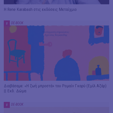
Η Rene Karabash στις εκδόσεις Μεταίχμιο
DE-BOOK
#
Διαβάσαμε: «Η ζωή μπροστά» του Ρομαίν Γκαρύ (Εμίλ Αζάρ)
|| Εκδ. Δώμα
DE-BOOK
#