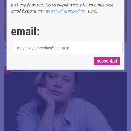
ενδιαφέροντος. Καταχωρώντας εδώ το email σας,
αποδέχεστε την
πολιτική απορρήτου
μας.
email:
Διαβάσαμε: «Η πηγή των δακρύων» του Jean-Paul Dubois ||
Εκδ. Δώμα
DE-BOOK
#