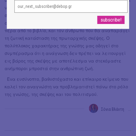
να διατηρεί τις λέξεις, όχι όμως και τα ζωντανά
συμφραζόμενα χάρη στα οποία αποκτούν νόημα. Η
αναβίωση και η επιβίωση της πραγματικής γνώσης ζητά,
πέρα από το βιβλίο, και τον άνθρωπο που θα αναπαράγει
τη ζωτική κατάσταση της πρωταρχικής σκέψης. Ο
πολύπλοκος χαρακτήρας της γνώσης μας οδηγεί στο
συμπέρασμα ότι η ανάγνωση δεν πρέπει να λειτουργεί
εις βάρος της σκέψης με αποτέλεσμα να στεκόμαστε
ανήμποροι μπροστά στην ανθρώπινη ζωή.
Ένα ευσύνοπτο, βαθυστόχαστο και επίκαιρο κείμενο που
καλεί τον αναγνώστη να προβληματιστεί πάνω στο ρόλο
της γνώσης, της σκέψης και του πολιτισμού.
Σόνια Βλάντη
→