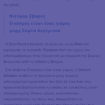
όχι μόνο).
Ντέλμορ Σβαρτς
Ο κόσμος είναι ένας γάμος
μτφρ Σοφία Αυγερινού
Ο Ezra Pound επαίνεσε το έργο του, ο Lou Reed του
αφιέρωσε το τραγούδι "European Son" και εμείς τον
απολαμβάνουμε στην εξαιρετική μετάφραση της Σοφίας
Αυγερινού από τις εκδόσεις Μάγμα.
Στη νουβέλα
Ο κόσμος είναι ένας γάμος,
ο Delmore
Schwartz συνθέτει το πορτραίτο μιας παρέας
αποτυχημένων εργένηδων που ζουν σε ένα δικό τους
προσωπικό βασίλειο όπου η είσοδος σε επισκέπτες είναι
απαγορευμένη. Πίνουν, τρώνε, αναλύουν και
υπερασπίζονται τις ιδέες τους. Απορρίπτουν τα
αυτοκίνητα γιατί κάθε βλάκας που οδηγεί νομίζει πως