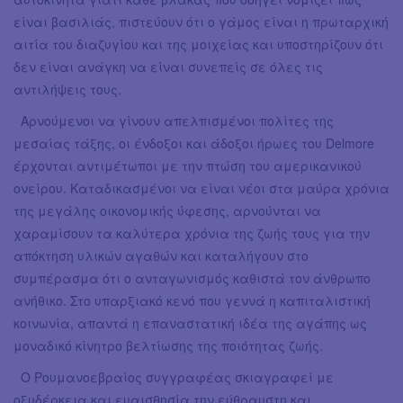
είναι βασιλιάς, πιστεύουν ότι ο γάμος είναι η πρωταρχική
αιτία του διαζυγίου και της μοιχείας και υποστηρίζουν ότι
δεν είναι ανάγκη να είναι συνεπείς σε όλες τις
αντιλήψεις τους.
Αρνούμενοι να γίνουν απελπισμένοι πολίτες της
μεσαίας τάξης, οι ένδοξοι και άδοξοι ήρωες του Delmore
έρχονται αντιμέτωποι με την πτώση του αμερικανικού
ονείρου. Καταδικασμένοι να είναι νέοι στα μαύρα χρόνια
της μεγάλης οικονομικής ύφεσης, αρνούνται να
χαραμίσουν τα καλύτερα χρόνια της ζωής τους για την
απόκτηση υλικών αγαθών και καταλήγουν στο
συμπέρασμα ότι ο ανταγωνισμός καθιστά τον άνθρωπο
ανήθικο. Στο υπαρξιακό κενό που γεννά η καπιταλιστική
κοινωνία, απαντά η επαναστατική ιδέα της αγάπης ως
μοναδικό κίνητρο βελτίωσης της ποιότητας ζωής.
Ο Ρουμανοεβραίος συγγραφέας σκιαγραφεί με
οξυδέρκεια και ευαισθησία την εύθραυστη και