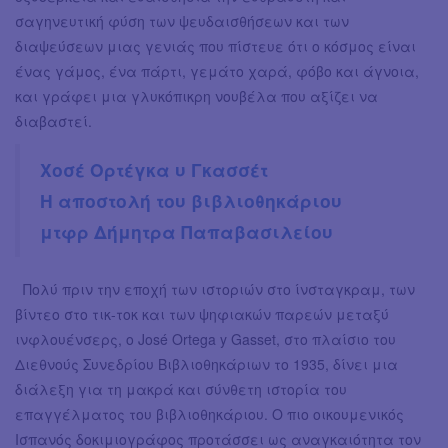
σαγηνευτική φύση των ψευδαισθήσεων και των
διαψεύσεων μιας γενιάς που πίστευε ότι ο κόσμος είναι
ένας γάμος, ένα πάρτι, γεμάτο χαρά, φόβο και άγνοια,
και γράφει μια γλυκόπικρη νουβέλα που αξίζει να
διαβαστεί.
Χοσέ Ορτέγκα υ Γκασσέτ
Η αποστολή του βιβλιοθηκάριου
μτφρ Δήμητρα Παπαβασιλείου
Πολύ πριν την εποχή των ιστοριών στο ίνσταγκραμ, των
βίντεο στο τικ-τοκ και των ψηφιακών παρεών μεταξύ
ινφλουένσερς, ο José Ortega y Gasset, στο πλαίσιο του
Διεθνούς Συνεδρίου Βιβλιοθηκάριων το 1935, δίνει μια
διάλεξη για τη μακρά και σύνθετη ιστορία του
επαγγέλματος του βιβλιοθηκάριου. Ο πιο οικουμενικός
Ισπανός δοκιμιογράφος προτάσσει ως αναγκαιότητα τον