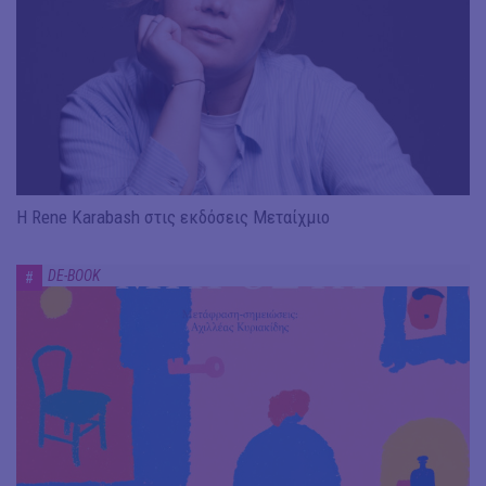
Η Rene Karabash στις εκδόσεις Μεταίχμιο
DE-BOOK
#