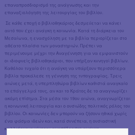
επαναπροσδιορισμό της ανάγνωσης και την
επαναξιολόγηση της λειτουργίας του βιβλίου.
Σε κάθε εποχή ο βιβλιοθηκάριος δεσμεύεται να κάνει
αυτό που έχει ανάγκη η κοινωνία. Κατά τη διάρκεια του
Μεσαίωνα, η ενασχόληση με τα βιβλία περιορίζεται στο
αθέατο πλαίσιο των μοναστηριών. Πρέπει να
περιμένουμε μέχρι την Αναγέννηση για να εμφανιστούν
οι ιδιοφυείς βιβλιοθηκάριοι, που υπήρξαν κυνηγοί βιβλίων.
Καθόλου τυχαίο ότι η ανάγκη να υπάρξουν περισσότερα
βιβλία προκάλεσε τη γέννηση της τυπογραφίας. Τρεις
αιώνες μετά, η υπερπληθώρα βιβλίων καθιστά αναγκαίο
το επάγγελμά τους, αν και το Κράτος δε το αναγνωρίζει
ακόμη επίσημα. Στα μέσα του 19ου αιώνα, αναγνωρίζεται
η κοινωνική λειτουργία και ο ουσιώδης πολιτικός ρόλος του
βιβλίου. Οι κοινωνίες δεν μπορούν να ζήσουν ηθικά χωρίς
ένα φάσμα ιδεών και, κατά συνέπεια, η ουσιαστική
καλλιέργεια γίνεται αναπόδραστη ανάγκη.