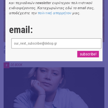
και περιοδικών newsletter ευρύτερου πολιτιστικού
ενδιαφέροντος. Καταχωρώντας εδώ το email σας,
αποδέχεστε την
πολιτική απορρήτου
μας.
email:
Διαβάσαμε: «Η πηγή των δακρύων» του Jean-Paul Dubois ||
Εκδ. Δώμα
DE-BOOK
#