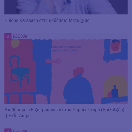
Η Rene Karabash στις εκδόσεις Μεταίχμιο
DE-BOOK
#
Διαβάσαμε: «Η ζωή μπροστά» του Ρομαίν Γκαρύ (Εμίλ Αζάρ)
|| Εκδ. Δώμα
DE-BOOK