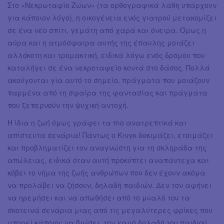
Στο «Νεκρωταφίο Ζώων» (τα ορθογραφικά λάθη υπάρχουν
για κάποιον λόγο), η οικογένεια ενός γιατρού μετακομίζει
σε ένα νέο σπίτι, γεμάτη από χαρά και όνειρα. Όμως η
αύρα και η ατμόσφαιρα αυτής της έπαυλης μοιάζει
αλλόκοτη και τρομακτική, ειδικά λόγω ενός δρόμου που
καταλήγει σε ένα νεκροταφείο κοντά στο δάσος. Πολλά
ακούγονται για αυτό το σημείο, πράγματα που μοιάζουν
παρμένα από τη σφαίρα της φαντασίας και πράγματα
που ξεπερνούν την ψυχική αντοχή.
Η ίδια η ζωή όμως γράφει τα πιο ανατρεπτικά και
απίστευτα σενάρια! Πάντως ο Κινγκ δοκιμάζει, ετοιμάζει
και προβληματίζει τον αναγνώστη για τη σκληράδα της
απώλειας, ειδικά όταν αυτή προκύπτει αναπάντεχα και
κόβει το νήμα της ζωής ανθρώπων που δεν έχουν ακόμα
να προλάβει να ζήσουν, δηλαδή παιδιών. Δεν τον αφήνει
να ηρεμήσει και να απωθήσει από το μυαλό του τα
σκοτεινά σενάρια μιας από τις μεγαλύτερες φρίκες που
μπορεί κάποιος να βιώσει, τον χαμό δηλαδή του παιδιού