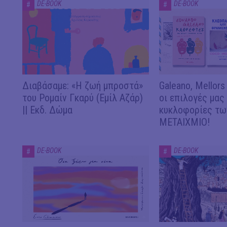
DE-BOOK
DE-BOOK
#
#
Διαβάσαμε: «Η ζωή μπροστά»
Galeano, Mellors
του Ρομαίν Γκαρύ (Εμίλ Αζάρ)
οι επιλογές μας
|| Εκδ. Δώμα
κυκλοφορίες των
ΜΕΤΑΙΧΜΙΟ!
DE-BOOK
DE-BOOK
#
#