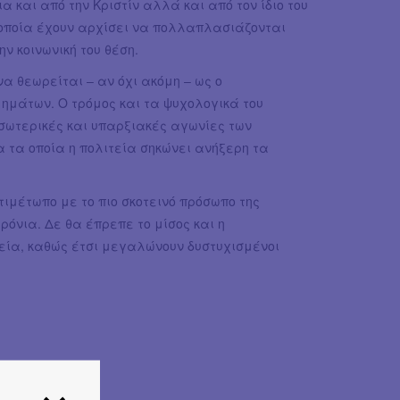
α και από την Κριστίν αλλά και από τον ίδιο του
 οποία έχουν αρχίσει να πολλαπλασιάζονται
ν κοινωνική του θέση.
να θεωρείται – αν όχι ακόμη – ως ο
ημάτων. Ο τρόμος και τα ψυχολογικά του
σωτερικές και υπαρξιακές αγωνίες των
α τα οποία η πολιτεία σηκώνει ανήξερη τα
ιμέτωπο με το πιο σκοτεινό πρόσωπο της
ρόνια. Δε θα έπρεπε το μίσος και η
λεία, καθώς έτσι μεγαλώνουν δυστυχισμένοι