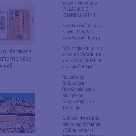
single + video από
VILLAGERS OF
IOANNINA CITY |
Εναλλακτική Λυρική
Σκηνή 2026/27 |
Εναλλακτική Εποχή
Νέο single και music
 και Karabash
video πό VASSIŁINA
 από τις νέες
για HEATSTROKE σε
 εκδ.
μία καυτή Αθήνα
Γεννάδειος
Βιβλιοθήκη |
Ολοκληρώθηκε ο
Μαθητικός
Διαγωνισμός «Ο
Τόπος μου»
Διεθνές Φεστιβάλ
Μουσικής Μολύβου
«Ευδαιμονία»: Η