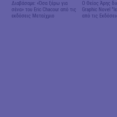
Διαβάσαμε: «Όσα ξέρω για
Ο Θείος Άρης δι
σένα» του Eric Chacour από τις
Graphic Novel "Ι
εκδόσεις Μεταίχμιο
από τις Εκδόσει