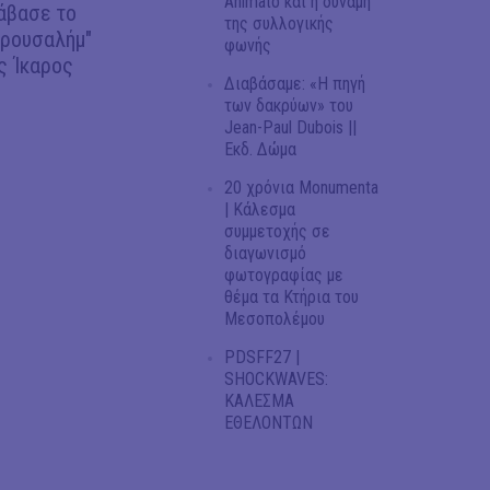
Animato και η δύναμη
άβασε το
της συλλογικής
ερουσαλήμ"
φωνής
ς Ίκαρος
Διαβάσαμε: «Η πηγή
των δακρύων» του
Jean-Paul Dubois ||
Εκδ. Δώμα
20 χρόνια Monumenta
| Κάλεσμα
συμμετοχής σε
διαγωνισμό
φωτογραφίας με
θέμα τα Κτήρια του
Μεσοπολέμου
PDSFF27 |
SHOCKWAVES:
ΚΑΛΕΣΜΑ
ΕΘΕΛΟΝΤΩΝ