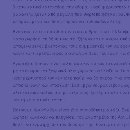
δικαιωματικά κατακτήσει τον κόσμο, η καθημερινότητα 
χαρακτηρίζεται από μεγάλη περιθωριοποίηση και ταξικ
απομονωμένα και δεν μπορούν να αρθρώσουν λέξη.
Ένα από αυτά τα παιδιά είναι και ο Άρνι, που η έλλειψ
παραχωρήσει τη θέση τους στη ζήλεια και την αρνητική
αποξενωμένος βλέποντας τους συμμαθητές του να έχου
κάνει κάτι άμεσα, αφού ο ανταγωνισμός του τρώει τα σ
Αγοράζει, λοιπόν, ένα παλιό αυτοκίνητο που το ονομάζει 
με καινούριο και ξαφνικά όλα γύρω του αλλάζουν. Το α
καθημερινότητά του και τότε παύει να βρίσκεται πια στ
αποκτά φωνή και υπόσταση. Έτσι, βγαίνει ραντεβού μαζί
όλα βαίνουν καλώς στη μεταξύ τους σχέση, τα σκοτειν
και τη χειριστικότητά του.
Ωστόσο, η Κριστίν δεν είναι ένα οποιοδήποτε αμάξι. Έχ
αφήσει κανέναν να πληγώσει τον αγαπημένο της Άρνι. Ε
θέλει να κυριαρχήσει τον ιδιοκτήτη της. Είναι μια υπερ