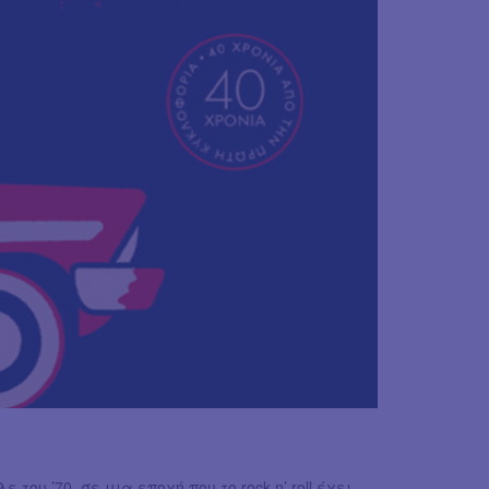
 του ’70, σε μια εποχή που το rock n’ roll έχει