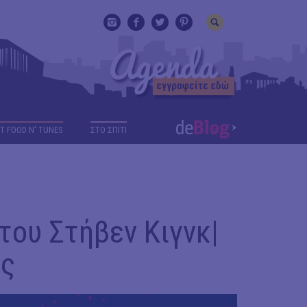
T FOOD N' TUNES
ΣΤΟ ΣΠΙΤΙ
του Στήβεν Κιγνκ|
ος