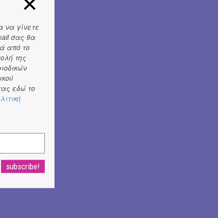
α να γίνετε
ail σας θα
ά από το
τολή της
ριοδικών
ικού
ας εδώ το
λιτική