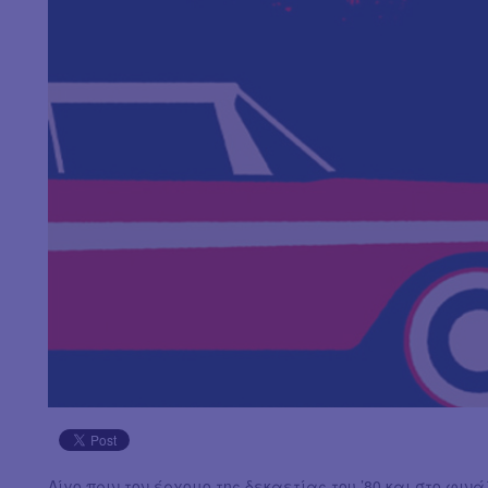
Λίγο πριν τον έρχομο της δεκαετίας του ’80 και στο φινάλε