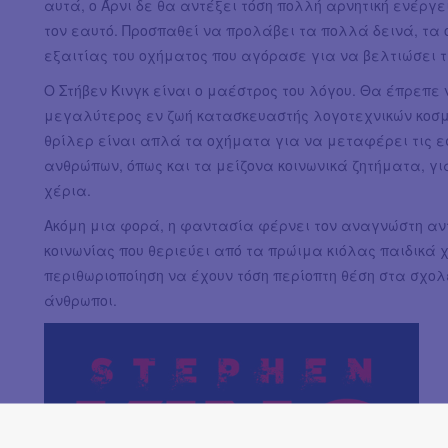
αυτά, ο Άρνι δε θα αντέξει τόση πολλή αρνητική ενέργει
τον εαυτό. Προσπαθεί να προλάβει τα πολλά δεινά, τα
εξαιτίας του οχήματος που αγόρασε για να βελτιώσει τη
Ο Στήβεν Κινγκ είναι ο μαέστρος του λόγου. Θα έπρεπε 
μεγαλύτερος εν ζωή κατασκευαστής λογοτεχνικών κοσμ
θρίλερ είναι απλά τα οχήματα για να μεταφέρει τις ε
ανθρώπων, όπως και τα μείζονα κοινωνικά ζητήματα, γι
χέρια.
Ακόμη μια φορά, η φαντασία φέρνει τον αναγνώστη αντ
κοινωνίας που θεριεύει από τα πρώιμα κιόλας παιδικά χ
περιθωριοποίηση να έχουν τόση περίοπτη θέση στα σχο
άνθρωποι.