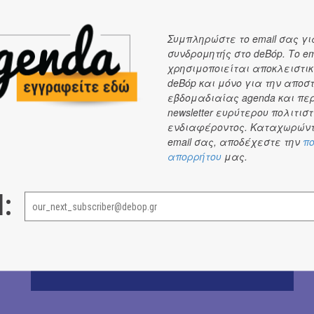
Συμπληρώστε το email σας γι
συνδρομητής στο deBόp. Το em
χρησιμοποιείται αποκλειστικ
deBόp και μόνο για την αποσ
εβδομαδιαίας agenda και πε
newsletter ευρύτερου πολιτιστ
ενδιαφέροντος. Καταχωρώντ
email σας, αποδέχεστε την
πο
απορρήτου
μας.
l: