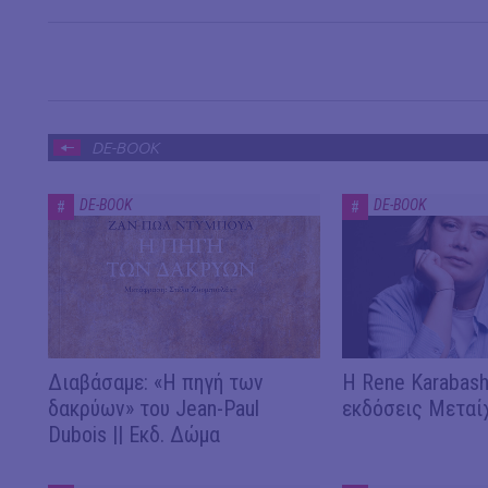
DE-BOOK
DE-BOOK
DE-BOOK
#
#
Διαβάσαμε: «Η πηγή των
Η Rene Karabash
δακρύων» του Jean-Paul
εκδόσεις Μεταί
Dubois || Εκδ. Δώμα