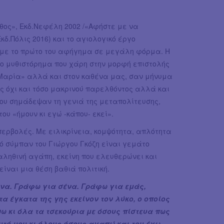
θος», Εκδ.Νεφέλη 2002 /«Αφήστε με να
Εκδ.Πόλις 2016) και το αγιολογικό έργο
 με το πρώτο του αφήγημα σε μεγάλη φόρμα. Η
ο μυθιστόρημα που χάρη στην μορφή επιστολής
«Μαρία» αλλά και στον καθένα μας, σαν μήνυμα
ός όχι και τόσο μακρινού παρελθόντος αλλά και
υ σημάδεψαν τη γενιά της μεταπολίτευσης,
ου «ήμουν κι εγώ -κάπου- εκεί».
ρβολές. Με ειλικρίνεια, κομψότητα, απλότητα
ό σύμπαν του Γιώργου Γκόζη είναι γεμάτο
ν αληθινή αγάπη, εκείνη που ελευθερώνει και
είναι μια θέση βαθιά πολιτική.
ένα. Γράφω για σένα. Γράφω για εμάς,
 έγκατα της γης εκείνον τον λύκο, ο οποίος
ψω κι όλα τα τσεκούρια με όσους πίστευα πως
τό μου κι όλους όσους αγαπώ και του έχω