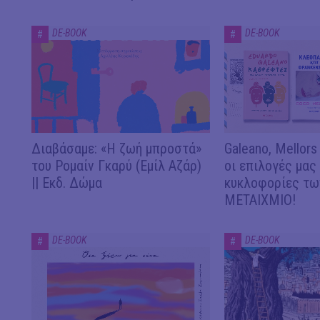
DE-BOOK
DE-BOOK
#
#
Διαβάσαμε: «Η ζωή μπροστά»
Galeano, Mellors
του Ρομαίν Γκαρύ (Εμίλ Αζάρ)
οι επιλογές μας
|| Εκδ. Δώμα
κυκλοφορίες των
ΜΕΤΑΙΧΜΙΟ!
DE-BOOK
DE-BOOK
#
#