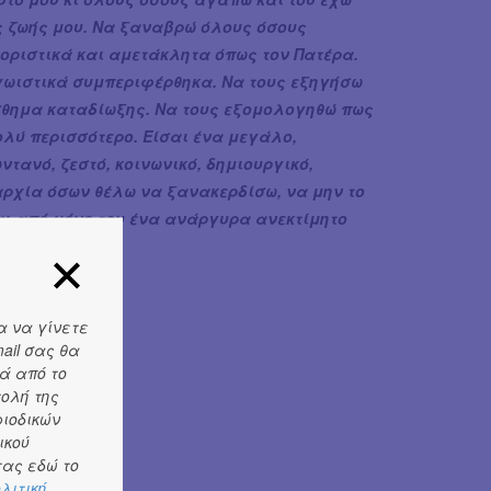
ς ζωής μου. Να ξαναβρώ όλους όσους
οριστικά και αμετάκλητα όπως τον Πατέρα.
γωιστικά συμπεριφέρθηκα. Να τους εξηγήσω
σθημα καταδίωξης. Να τους εξομολογηθώ πως
πολύ περισσότερο. Είσαι ένα μεγάλο,
ντανό, ζεστό, κοινωνικό, δημιουργικό,
ραρχία όσων θέλω να ξανακερδίσω, να μην το
ναι από μόνο του ένα ανάργυρα ανεκτίμητο
α να γίνετε
ail σας θα
ά από το
τολή της
ριοδικών
ικού
ας εδώ το
λιτική