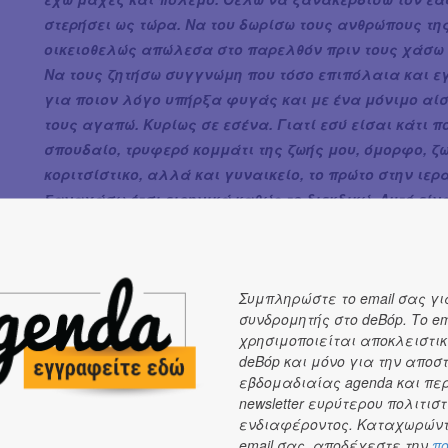
στερήσει ως τώρα. Να του δωρίσω τους ανθρώπους τη
οικειοθελώς απώλεσα στο παρελθόν πριν τους χάσω 
Να τους ζητήσω συγγνώμη που τόσο επιπόλαια και ε
για ποιον λόγο υπήρξα φυγάς και με ένα μόνιμο αί
τους αγαπώ. Κυρίως σε εσένα. Γιατί εσύ είσαι κάτι 
σπουδαίο, τρυφερό κομμάτι της ζωής μου, όμορφο, ζω
κοριτσίστικο, αλλά και γυναικείο, το πρώτο στην ιε
ξαναχάσω έτσι ειρηνικά καθώς το διεκδικώ. Αυτό εί
δώρο προς τον εαυτό μου.
»
Συμπληρώστε το email σας γι
συνδρομητής στο deBόp. Το em
χρησιμοποιείται αποκλειστικ
deBόp και μόνο για την αποσ
εβδομαδιαίας agenda και πε
newsletter ευρύτερου πολιτιστ
ενδιαφέροντος. Καταχωρώντ
email σας, αποδέχεστε την
πο