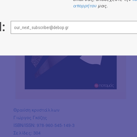
απορρήτου
μας.
l:
Θραύση κρυστάλλων
Γιώργος Γκόζης
ISBN/ISSN: 978-960-545-149-3
Σελίδες: 304