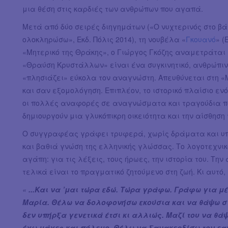
μια θέση στις καρδιές των ανθρώπων που αγαπά.
Μετά από δύο σειρές διηγημάτων («Ο νυχτερινός στο βά
ολοκληρώσω», Εκδ. Πόλις 2014), τη νουβέλα «
Γκουανό
» (
«Μητερικό της Θράκης», ο Γιώργος Γκόζης αναμετράται
«Θραύση Κρυστάλλων» είναι ένα συγκινητικό, ανθρώπιν
«πλησιάζει» εύκολα τον αναγνώστη. Απευθύνεται στη 
και σαν εξομολόγηση. Επιπλέον, το ιστορικό πλαίσιο εν
οι πολλές αναφορές σε αναγνώσματα και τραγούδια πο
δημιουργούν μια γλυκόπικρη οικειότητα και την αίσθηση τ
Ο συγγραφέας γράφει τρυφερά, χωρίς δράματα και υπε
και βαθιά γνώση της ελληνικής γλώσσας. Το λογοτεχνικ
αγάπη: για τις λέξεις, τους ήρωες, την ιστορία του. Tη
τελικά είναι το πραγματικό ζητούμενο στη ζωή. Κι αυτό, 
«
...Και να ’μαι τώρα εδώ. Τώρα γράφω. Γράφω για μ
Μαρία. Θέλω να δολοφονήσω εκούσια και να θάψω στα
δεν υπήρξα γενετικά έτσι κι αλλιώς. Μαζί του να θά
έχω μάχες και πόλεμο. Θέλω να ξανακερδίσω τον εαυ