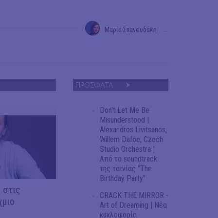
Μαρία Σπανουδάκη
→
ΠΡΟΣΦΑΤΑ
Don't Let Me Be
Misunderstood |
Alexandros Livitsanos,
Willem Dafoe, Czech
Studio Orchestra |
Από το soundtrack
της ταινίας "The
Birthday Party"
 στις
CRACK THE MIRROR -
χμιο
Art of Dreaming | Νέα
κυκλοφορία