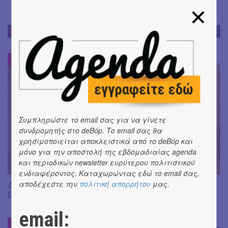
DE-BOOK
DE-BOOK
#
Συμπληρώστε το email σας για να γίνετε
συνδρομητής στο deBόp. Το email σας θα
χρησιμοποιείται αποκλειστικά από το deBόp και
μόνο για την αποστολή της εβδομαδιαίας agenda
και περιοδικών newsletter ευρύτερου πολιτιστικού
ενδιαφέροντος. Καταχωρώντας εδώ το email σας,
αποδέχεστε την
πολιτική απορρήτου
μας.
Διαβάσαμε: «Η πηγή των δακρύων» του Jean-Paul Dubois ||
Εκδ. Δώμα
email:
DE-BOOK
#