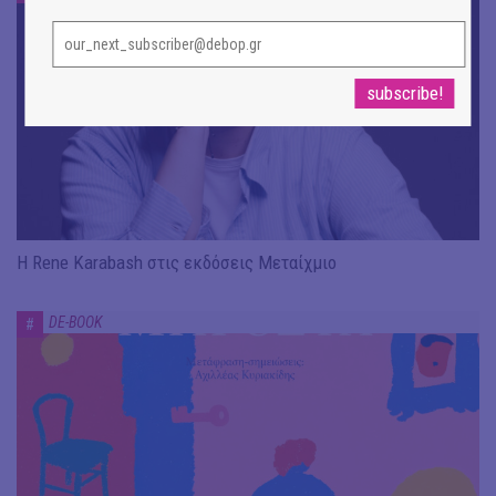
Η Rene Karabash στις εκδόσεις Μεταίχμιο
DE-BOOK
#