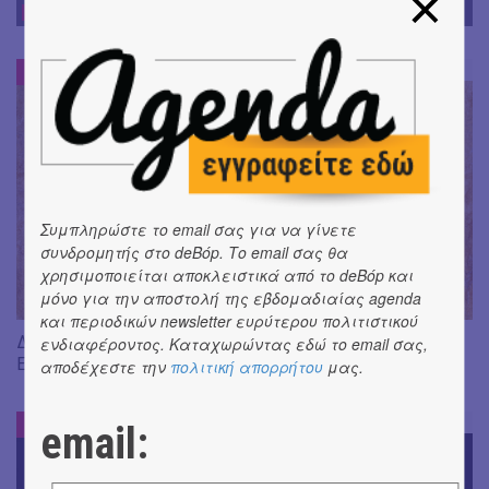
DE-BOOK
DE-BOOK
#
Συμπληρώστε το email σας για να γίνετε
συνδρομητής στο deBόp. Το email σας θα
χρησιμοποιείται αποκλειστικά από το deBόp και
μόνο για την αποστολή της εβδομαδιαίας agenda
και περιοδικών newsletter ευρύτερου πολιτιστικού
Διαβάσαμε: «Η πηγή των δακρύων» του Jean-Paul Dubois ||
ενδιαφέροντος. Καταχωρώντας εδώ το email σας,
Εκδ. Δώμα
αποδέχεστε την
πολιτική απορρήτου
μας.
DE-BOOK
#
email: