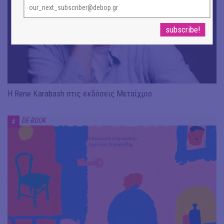
Η Rene Karabash στις εκδόσεις Μεταίχμιο
DE-BOOK
#