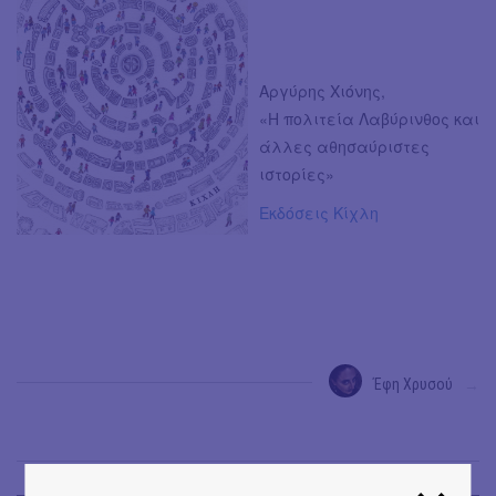
Αργύρης Χιόνης,
«Η πολιτεία Λαβύρινθος και
άλλες αθησαύριστες
ιστορίες»
Εκδόσεις Κίχλη
Έφη Χρυσού
→