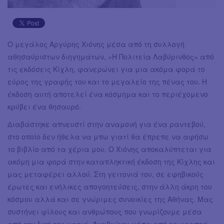
Ο μεγάλος Αργύρης Χιόνης μέσα από τη συλλογή
αθησαύριστων διηγημάτων, «Η Πολιτεία Λαβύρινθος» από
τις εκδόσεις Κίχλη, φανερώνει για μια ακόμα φορά το
εύρος της γραφής του και το μεγαλείο της πένας του. Η
έκδοση αυτή αποτελεί ένα κόσμημα και το περιέχομενο
κρύβει ένα θησαυρό.
Διαβάστηκε απνευστί στην αναμονή για ένα ραντεβού,
στο οποίο δεν ήθελα να μπω γιατί θα έπρεπε να αφήσω
το βιβλίο από τα χέρια μου. Ο Χιόνης αποκαλύπτεται για
ακόμη μια φορά στην καταπληκτική έκδοση της Κίχλης και
μας μεταφέρει αλλού. Στη γειτονιά του, σε εφηβικούς
έρωτες και ενήλικες απογοητεύσεις, στην άλλη άκρη του
κόσμου αλλά και σε γνώριμες συνοικίες της Αθήνας. Μας
συστήνει φίλους και ανθρώπους που γνωρίζουμε μέσα
από την δική του ματιά. Αναβιώνει μέσα από τα γραπτά