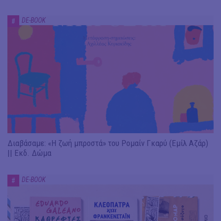
DE-BOOK
#
Διαβάσαμε: «Η ζωή μπροστά» του Ρομαίν Γκαρύ (Εμίλ Αζάρ)
|| Εκδ. Δώμα
DE-BOOK
#