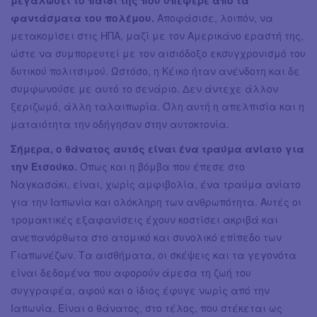
φαντάσματα του πολέμου.
Αποφάσισε, λοιπόν, να
μετακομίσει στις ΗΠΑ, μαζί με τον Αμερικάνο εραστή της,
ώστε να συμπορευτεί με τον αισιόδοξο εκσυγχρονισμό του
δυτικού πολιτσιμού. Ωστόσο, η Κέικο ήταν ανένδοτη και δε
συμφωνούσε με αυτό το σενάριο. Δεν άντεχε άλλον
ξεριζωμό, άλλη ταλαιπωρία. Όλη αυτή η απελπισία και η
ματαιότητα την οδήγησαν στην αυτοκτονία.
Σήμερα, ο θάνατος αυτός είναι ένα τραύμα ανίατο για
την Ετσούκο.
Όπως και η βόμβα που έπεσε στο
Ναγκασάκι, είναι, χωρίς αμφιβολία, ένα τραύμα ανίατο
για την Ιαπωνία και ολόκληρη των ανθρωπότητα. Αυτές οι
τρομακτικές εξαφανίσεις έχουν κοστίσει ακριβά και
ανεπανόρθωτα στο ατομικό και συνολικό επίπεδο των
Γιαπωνέζων. Τα αισθήματα, οι σκέψεις και τα γεγονότα
είναι δεδομένα που αφορούν άμεσα τη ζωή του
συγγραφέα, αφού και ο ίδιος έφυγε νωρίς από την
Ιαπωνία. Είναι ο θάνατος, στο τέλος, που στέκεται ως