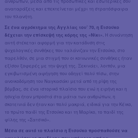
ανθρώπων, μέσα από τις προσωπικές και εσωτερικές σου
αναταράξεις και επεκτείνεται μέχρι τη στρατόσφαιρα
του πλανήτη.
Σε ένα αγρόκτημα της Αγγλίας του’ 70, η Ετσούκο
δέχεται την επίσκεψή της κόρης της «Νίκι».
Η συνάντηση
αυτή στέκεται αφορμή για την κατάδυση στις
ψυχολογικές συνθήκες που ταλάνιζαν την Ετσούκο, στο
παρελθόν, σε μια στιγμή που οι κοινωνικές συνθήκες ήταν
εξίσου ξοφερές με την ψυχή της. Ξεκινάει, λοιπόν, μια
εγκιβωτισμένη αφήγηση που οδηγεί πολύ πίσω, στην
ανοικοδόμηση του Ναγκασάκι μετά από τη ρίψη της
βόμβας, σε ένα ιστορικό πλαίσιο που ενώ η ειρήνη και η
ησυχία ήταν μπροστά στα μάτια των ανθρώπων, η
σκοτεινιά δεν ήταν και πολύ μακριά, ειδικά για την Κέικο,
το πρώτο παιδί της Ετσούκο και τη Μαρίκο, το παιδί της
φίλης της «Σατσικό».
Μέσα σε αυτό το πλαίσιο η Ετσούκο προσπαθούσε να
μεγαλώσει το παιδί της που υπέφερε από τα