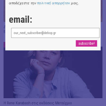
αποδέχεστε την
πολιτική απορρήτου
μας.
email:
Διαβάσαμε: «Η πηγή των δακρύων» του Jean-Paul Dubois ||
Εκδ. Δώμα
DE-BOOK
#
Η Rene Karabash στις εκδόσεις Μεταίχμιο