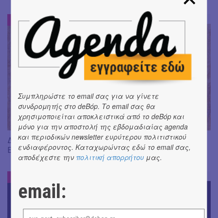
DE-BOOK
#
Συμπληρώστε το email σας για να γίνετε
συνδρομητής στο deBόp. Το email σας θα
χρησιμοποιείται αποκλειστικά από το deBόp και
μόνο για την αποστολή της εβδομαδιαίας agenda
και περιοδικών newsletter ευρύτερου πολιτιστικού
Διαβάσαμε: «Η πηγή των δακρύων» του Jean-Paul Dubois ||
ενδιαφέροντος. Καταχωρώντας εδώ το email σας,
Εκδ. Δώμα
αποδέχεστε την
πολιτική απορρήτου
μας.
DE-BOOK
#
email: