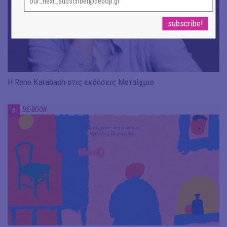
Η Rene Karabash στις εκδόσεις Μεταίχμιο
DE-BOOK
#