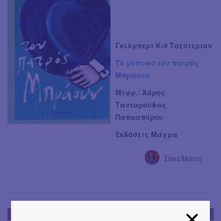
Γκίλμπερτ Κιθ Τσέστερτον
Το μυστικό του πατρός
Μπράουν
Μτφρ.: Χάρης
Τανταρούδας
Παπασπύρου
Εκδόσεις Μάγμα
Σόνια Βλάντη
→
DE-BOOK