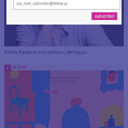
Η Rene Karabash στις εκδόσεις Μεταίχμιο
DE-BOOK
#