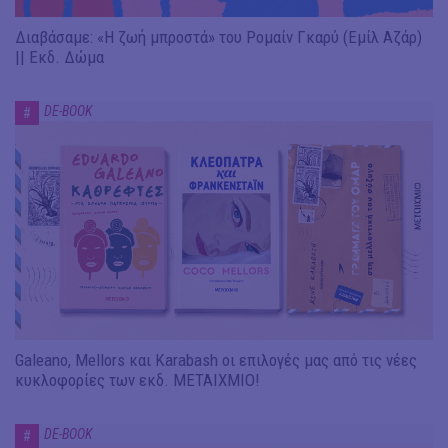
Διαβάσαμε: «Η ζωή μπροστά» του Ρομαίν Γκαρύ (Εμίλ Αζάρ)
|| Εκδ. Δώμα
DE-BOOK
#
Galeano, Mellors και Karabash οι επιλογές μας από τις νέες
κυκλοφορίες των εκδ. ΜΕΤΑΙΧΜΙΟ!
DE-BOOK
#