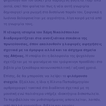
αυτά, εκεί που φαίνεται πως η νέα αυτή γνωριμία
δημιουργεί μια ρωγμή στο δυσοίωνο παρόν του, ξαφνικά η
Ιωάννα δολοφονείται με αγριότητα, λίγο καιρό μετά από
τη γνωριμία τους.
Η τέταρτη ιστορία του Χάρη Νικολόπουλου
διαδραματίζεται στα ανοιξιάτικα σοκάκια της
πρωτεύουσας, όπου ακολουθούν γλαφυρές αφηγήσεις
σχετικά με τα όμορφα αλλά και τα άσχημα σημεία
της Αθήνας.
Η υποψία ότι η δολοφονία της ψυχολόγου
σχετίζεται με το φαινόμενο του τράφικινγκ προσδίσει στο
βιβλίο μία ξεκάθαρα κοινωνικοπολιτική / αξιακή χροιά.
Επίσης, δε θα μπορούσε να λείψει το
φιλόμουσο
στοχείο
. Εξάλλου, η ίδια η Χίλντα Παπαδημητρίου
αρθρογραφεί τακτικά στο διαδίκτυο σχετικά με τη
μουσική ενώ παλιότερα υπήρξε ιδιοκτήτρια δισκοπωλείο.
Το περιβάλλον του μυθιστορήματος αποτελείται, λοιπόν,
από πολλά τραγούδια, βιβλία και ταινίες.