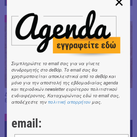
DE-BOOK
DE-BOOK
#
Συμπληρώστε το email σας για να γίνετε
συνδρομητής στο deBόp. Το email σας θα
χρησιμοποιείται αποκλειστικά από το deBόp και
μόνο για την αποστολή της εβδομαδιαίας agenda
και περιοδικών newsletter ευρύτερου πολιτιστικού
Διαβάσαμε: «Η πηγή των δακρύων» του Jean-Paul Dubois ||
ενδιαφέροντος. Καταχωρώντας εδώ το email σας,
Εκδ. Δώμα
αποδέχεστε την
πολιτική απορρήτου
μας.
DE-BOOK
#
email: