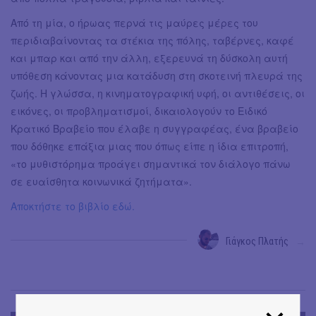
Από τη μία, ο ήρωας περνά τις μαύρες μέρες του
περιδιαβαίνοντας τα στέκια της πόλης, ταβέρνες, καφέ
και μπαρ και από την άλλη, εξερευνά τη δύσκολη αυτή
υπόθεση κάνοντας μια κατάδυση στη σκοτεινή πλευρά της
ζωής. Η γλώσσα, η κινηματογραφική υφή, οι αντιθέσεις, οι
εικόνες, οι προβληματισμοί, δικαιολογούν το Ειδικό
Κρατικό Βραβείο που έλαβε η συγγραφέας, ένα βραβείο
που δόθηκε επάξια μιας που όπως είπε η ίδια επιτροπή,
«το μυθιστόρημα προάγει σημαντικά τον διάλογο πάνω
σε ευαίσθητα κοινωνικά ζητήματα».
Αποκτήστε το βιβλίο εδώ.
Γιάγκος Πλατής
→