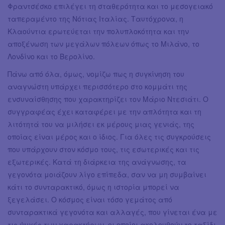
Φραντσέσκο επιλέγει τη σταθερότητα και το μεσογειακό
ταπεραμέντο της Νότιας Ιταλίας. Ταυτόχρονα, η
Κλαούντια ερωτεύεται την πολυπλοκότητα και την
αποξένωση των μεγάλων πόλεων όπως το Μιλάνο, το
Λονδίνο και το Βερολίνο.
Πάνω από όλα, όμως, νομίζω πως η συγκίνηση του
αναγνώστη υπάρχει περισσότερο στο κομμάτι της
ενσυναίσθησης που χαρακτηρίζει τον Μάριο Ντεσιάτι. Ο
συγγραφέας έχει καταφέρει με την απλότητα και τη
λιτότητά του να μιλήσει εκ μέρους μιας γενιάς, της
οποίας είναι μέρος και ο ίδιος. Για όλες τις συγκρούσεις
που υπάρχουν στον κόσμο τους, τις εσωτερικές και τις
εξωτερικές. Κατά τη διάρκεια της ανάγνωσης, τα
γεγονότα μοιάζουν λίγο επίπεδα, σαν να μη συμβαίνει
κάτι το συνταρακτικό, όμως η ιστορία μπορεί να
ξεγελάσει. Ο κόσμος είναι τόσο γεμάτος από
συνταρακτικά γεγονότα και αλλαγές, που γίνεται ένα με
τις ψυχές των χαρακτήρων, οι οποίοι ακολουθούν το ταξίδι