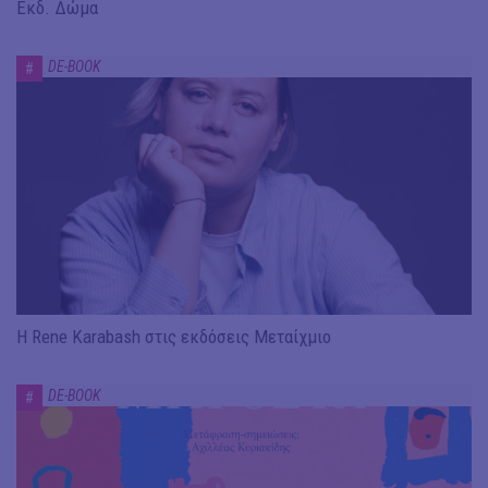
Εκδ. Δώμα
DE-BOOK
#
Η Rene Karabash στις εκδόσεις Μεταίχμιο
DE-BOOK
#