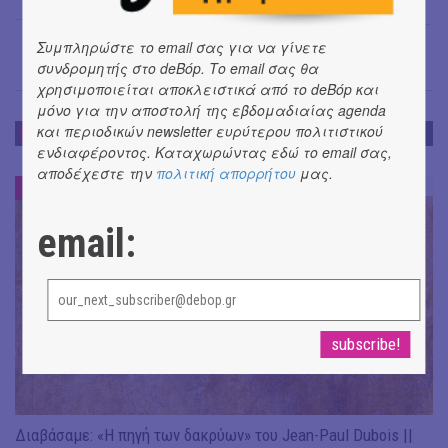
Γιάγκος Πλατής
→
Συμπληρώστε το email σας για να γίνετε
συνδρομητής στο deBόp. Το email σας θα
χρησιμοποιείται αποκλειστικά από το deBόp και
μόνο για την αποστολή της εβδομαδιαίας agenda
και περιοδικών newsletter ευρύτερου πολιτιστικού
DE-BOOK
ενδιαφέροντος. Καταχωρώντας εδώ το email σας,
αποδέχεστε την
πολιτική απορρήτου
μας.
DE-BOOK
#
email:
Διαβάσαμε: «Η πηγή των δακρύων» του Jean-Paul Dubois ||