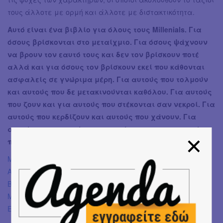
τους άλλοτε με ορμή και άλλοτε με διστακτικότητα.
Αυτό είναι ένα βιβλίο για όλους τους Millenials. Για
όσους βρίσκονται στο μεταίχμιο. Για όσους ψάχνουν
να βρουν τον εαυτό τους και δεν τον βρίσκουν ποτέ
αλλά και για όσους τον βρίσκουν εκεί που κάθονται
ασφαλείς σε γνώριμα μέρη. Για αυτούς που τολμούν
και αυτούς που δε μετακινούνται καθόλου. Για αυτούς
που ζουν και για αυτούς που στέκονται σαν νεκροί. Για
αυτούς που κερδίζουν και αυτούς που χάνουν. Για
αυτούς που ονειρεύονται να φύγουν και για αυτούς
που δε φεύγουν ποτέ.
Mario Desiati
Ασυμβίβαστοι
Βραβείο Premio Strega 2022
Μετάφραση: Δήμητρα Δότση
Εκδόσεις Κλειδάριθμος