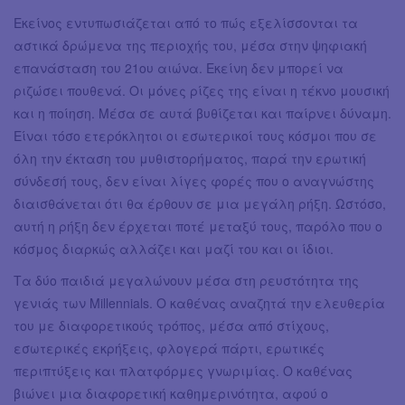
Εκείνος εντυπωσιάζεται από το πώς εξελίσσονται τα
αστικά δρώμενα της περιοχής του, μέσα στην ψηφιακή
επανάσταση του 21ου αιώνα. Εκείνη δεν μπορεί να
ριζώσει πουθενά. Οι μόνες ρίζες της είναι η τέκνο μουσική
και η ποίηση. Μέσα σε αυτά βυθίζεται και παίρνει δύναμη.
Είναι τόσο ετερόκλητοι οι εσωτερικοί τους κόσμοι που σε
όλη την έκταση του μυθιστορήματος, παρά την ερωτική
σύνδεσή τους, δεν είναι λίγες φορές που ο αναγνώστης
διαισθάνεται ότι θα έρθουν σε μια μεγάλη ρήξη. Ωστόσο,
αυτή η ρήξη δεν έρχεται ποτέ μεταξύ τους, παρόλο που ο
κόσμος διαρκώς αλλάζει και μαζί του και οι ίδιοι.
Τα δύο παιδιά μεγαλώνουν μέσα στη ρευστότητα της
γενιάς των Millennials. Ο καθένας αναζητά την ελευθερία
του με διαφορετικούς τρόπος, μέσα από στίχους,
εσωτερικές εκρήξεις, φλογερά πάρτι, ερωτικές
περιπτύξεις και πλατφόρμες γνωριμίας. Ο καθένας
βιώνει μια διαφορετική καθημερινότητα, αφού ο