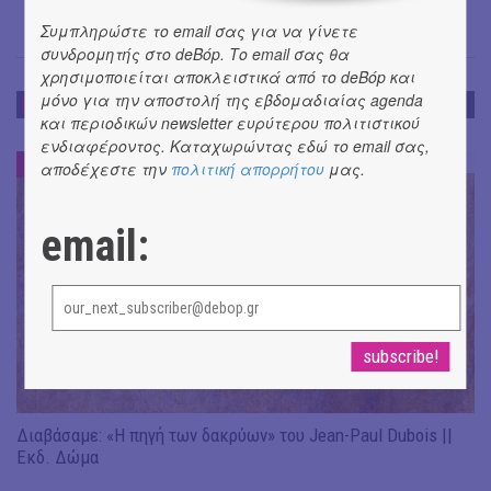
Συμπληρώστε το email σας για να γίνετε
συνδρομητής στο deBόp. Το email σας θα
χρησιμοποιείται αποκλειστικά από το deBόp και
μόνο για την αποστολή της εβδομαδιαίας agenda
DE-BOOK
και περιοδικών newsletter ευρύτερου πολιτιστικού
ενδιαφέροντος. Καταχωρώντας εδώ το email σας,
DE-BOOK
#
αποδέχεστε την
πολιτική απορρήτου
μας.
email:
Διαβάσαμε: «Η πηγή των δακρύων» του Jean-Paul Dubois ||
Εκδ. Δώμα