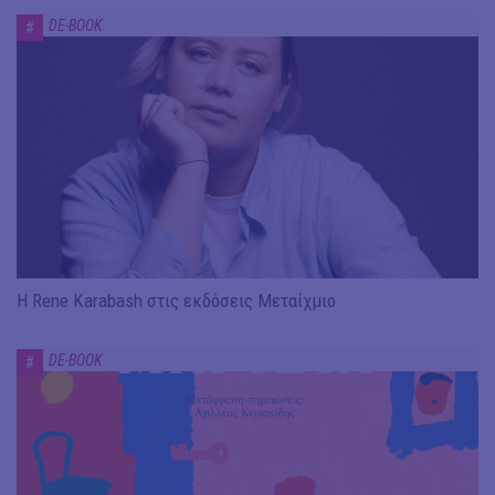
DE-BOOK
#
Η Rene Karabash στις εκδόσεις Μεταίχμιο
DE-BOOK
#