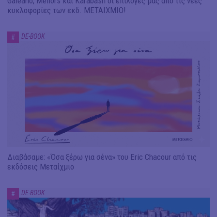
Galeano, Mellors και Karabash οι επιλογές μας από τις νέες
κυκλοφορίες των εκδ. ΜΕΤΑΙΧΜΙΟ!
DE-BOOK
#
Διαβάσαμε: «Όσα ξέρω για σένα» του Eric Chacour από τις
εκδόσεις Μεταίχμιο
DE-BOOK
#