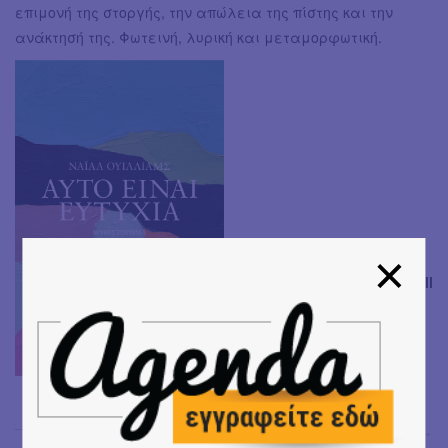
επιμονή της στοργής, την απώλεια της πίστης και την
ανάκτησή της. Φωτεινή, λυρική και μεταμορφωτική.
Αυτό είναι ευτυχία
Συγγραφέας: Williams Niall
Μτφρ. Κίκα
Κραμβουσάνου
Εκδόσεις: Δώμα, 2021
Τζένη Δρούγκα
→