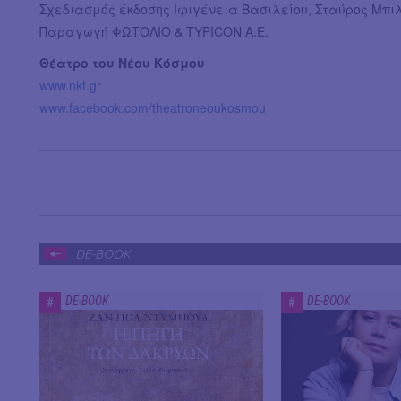
Σχεδιασμός έκδοσης Ιφιγένεια Βασιλείου, Σταύρος Μπι
Παραγωγή ΦΩΤΟΛΙΟ & TYPICON A.E.
Θέατρο του Νέου Κόσμου
www.nkt.gr
www.facebook.com/theatroneoukosmou
DE-BOOK
DE-BOOK
DE-BOOK
#
#