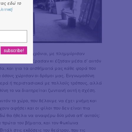
ας εδώ το
λιτική
 όλα αυτά τα χρόνια, με πλημμύρισαν
 απ’ όλα που πέρασαν κι έζησαν μέσα σ’ αυτόν
σα, και για τα αισθήματά μας κάθε φορά που
 όσους χώρισαν οι δρόμοι μας. Ευγνωμοσύνη
αθερά ή περιστασιακά με πολλούς τρόπους, αλλά
ύνη το να διατηρείται ζωντανή αυτή η σχέση.
αυτόν το χώρο, που θέλουμε να έχει μνήμη και
ουν αφήσει και οι φίλοι που δεν είναι πια
εδώ θα ήθελα να αναφέρω δύο μόνο απ’ αυτούς:
α πρώτα του βήματα, και τον Φωκίωνα
ιτάλ στις εκδόσεις του θεάτρου, που τις