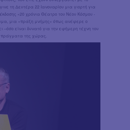
γινε τη Δευτέρα 22 Ιανουαρίου μια γιορτή για
 έκδοσης «20 χρόνια Θέατρο του Νέου Κόσμου -
κωμα, μια «πράξη μνήμης» όπως ανέφερε ο
 –όσο είναι δυνατό για την εφήμερη τέχνη του
ά πράγματα της χώρας.