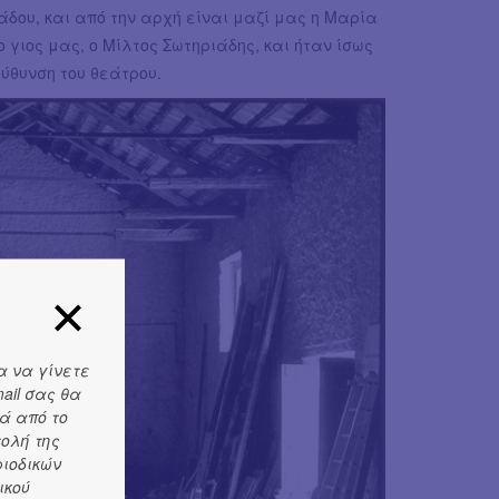
άδου, και από την αρχή είναι μαζί μας η Μαρία
γιος μας, ο Μίλτος Σωτηριάδης, και ήταν ίσως
εύθυνση του θεάτρου.
α να γίνετε
ail σας θα
ά από το
τολή της
ριοδικών
ικού