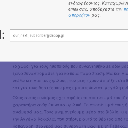
ενδιαφέροντος. Καταχωρώντ
email σας, αποδέχεστε την
πο
απορρήτου
μας.
l:
Ξεφυλλίζοντας τα προγράμματα των παραστάσεων από
αισθήματα ευγνωμοσύνης για τους εργαζόμενους πρώτα
το χώρο˙ για τους ηθοποιούς που συναντηθήκαμε εδώ μέ
ξανασυναντιόμαστε για κάποια παράσταση. Μα και για
νιώθω και για τους φίλους, που μας έχουν στηρίξει στ
και για τους θεατές που μας εμπιστεύονται: μεγάλη ευθ
Όλος αυτός ο κόσμος έχει αφήσει το αποτύπωμά του σ’ 
χαρακτήρα ανθρώπινο και φιλικό. Το αποτύπωμά τους έχ
ανάμεσά μας. Τους μνημονεύουμε μέσα στο βιβλίο, κι 
την Αγγέλα Κοκκόλα, που στήριξε αυτό το θέατρο από τ
Κοπανάρη, σταθερό μας συνεργάτη μαζί με τη Ρεβέκκα Β