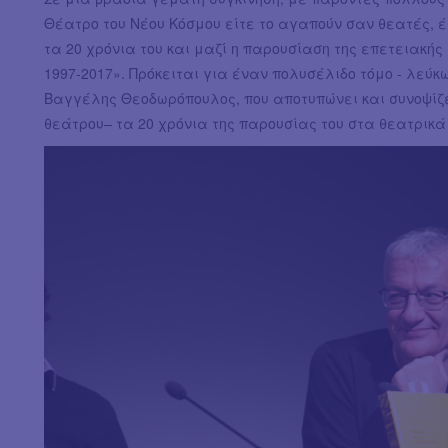
Θέατρο του Νέου Κόσμου είτε το αγαπούν σαν θεατές, έ
τα 20 χρόνια του και μαζί η παρουσίαση της επετειακής
1997-2017». Πρόκειται για έναν πολυσέλιδο τόμο - λεύ
Βαγγέλης Θεοδωρόπουλος, που αποτυπώνει και συνοψίζει
θεάτρου– τα 20 χρόνια της παρουσίας του στα θεατρικ