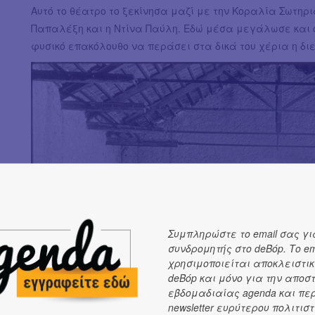
Αυτό το θέατρο το ξεκίνησα μαζί με την Κοραλία Σωτηρι
Παπαλέξη και η Ντίνα Παύλη. Εδώ μέσα μεγάλωσε και ο 
φυσικό επακόλουθο να περάσει στα δικά του χέρια η δι
Συμπληρώστε το email σας γι
συνδρομητής στο deBόp. Το em
χρησιμοποιείται αποκλειστικ
deBόp και μόνο για την αποσ
εβδομαδιαίας agenda και πε
newsletter ευρύτερου πολιτιστ