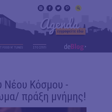
T FOOD N' TUNES
ΣΤΟ ΣΠΙΤΙ
υ Νέου Κόσμου -
ωμα/ πράξη μνήμης!