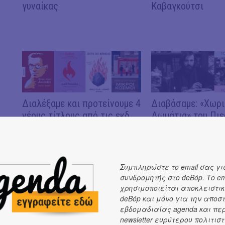
γυναίκας
Καβαγκούτσι
Διαλέξαμε και προτείνουμε 4
Διαβάσαμε: «Χωρ
νέους τίτλους από τις εκδ.
Δωμάτια» του Πιε
ΜΕΤΑΙΧΜΙΟ!
Τοντέλι | Εκδόσει
Συμπληρώστε το email σας γι
συνδρομητής στο deBόp. Το em
χρησιμοποιείται αποκλειστικ
deBόp και μόνο για την αποσ
Διαβάσαμε: «Από τα ξένα
Διαβάσαμε: «Η απ
εβδομαδιαίας agenda και πε
στα ξένα» των
αθωότητάς μου» τ
newsletter ευρύτερου πολιτιστ
Κωνσταντίνας Βαρσάμη και
Τζόναθαν Κόου | 