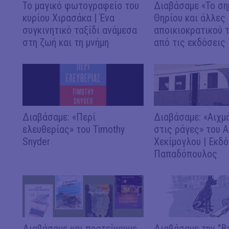
Το μαγικό φωτογραφείο του
Διαβάσαμε «Το ση
κυρίου Χιρασάκα | Ένα
Θηρίου και άλλες 
συγκινητικό ταξίδι ανάμεσα
αποικιοκρατικού 
στη ζωή και τη μνήμη
από τις εκδόσει
Διαβάσαμε: «Περί
Διαβάσαμε: «Αιχμ
ελευθερίας» του Timothy
στις ράγες» του 
Snyder
Χεκίμογλου | Εκδό
Παπαδόπουλος
Διαβάσαμε και προτείνουμε
Διαβάσαμε την "Ba