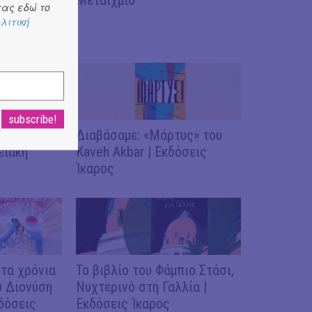
ας εδώ το
λιτική
γε ο
Διαβάσαμε: «Μάρτυς» του
ειακή
Kaveh Akbar | Εκδόσεις
Ίκαρος
 τα χρόνια
Το βιβλίο του Φάμπιο Στάσι,
υ Διονύση
Νυχτερινό στη Γαλλία |
δόσεις
Εκδόσεις Ίκαρος