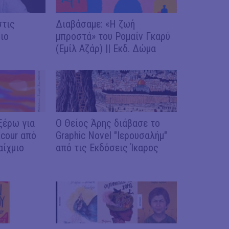
στις
Διαβάσαμε: «Η ζωή
ιο
μπροστά» του Ρομαίν Γκαρύ
(Εμίλ Αζάρ) || Εκδ. Δώμα
ξέρω για
Ο Θείος Άρης διάβασε το
acour από
Graphic Novel "Ιερουσαλήμ"
αίχμιο
από τις Εκδόσεις Ίκαρος