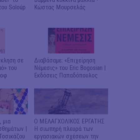
του Soloúp
Κώστας Μουρσελάς
σκληση σε
Διαβάσαμε: «Επιχείρηση
ό» του
Νέμεσις» του Eric Bogosian |
κοφ
Εκδόσεις Παπαδόπουλος
 μια
Ο ΜΕΛΑΓΧΟΛΙΚΟΣ ΕΡΓΑΤΗΣ
σθημάτων |
Η σιωπηρή πλευρά των
 Τοσικάζου
εργασιακών σχέσεων την