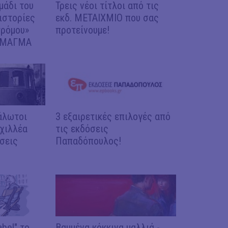
μάδι του
Τρεις νέοι τίτλοι από τις
ιστορίες
εκδ. ΜΕΤΑΙΧΜΙΟ που σας
τρόμου»
προτείνουμε!
ς ΜΑΓΜΑ
άλωτοι
3 εξαιρετικές επιλογές από
Αχιλλέα
τις εκδόσεις
σεις
Παπαδόπουλος!
bel" το
Βαμμένα κόκκινα μαλλιά -