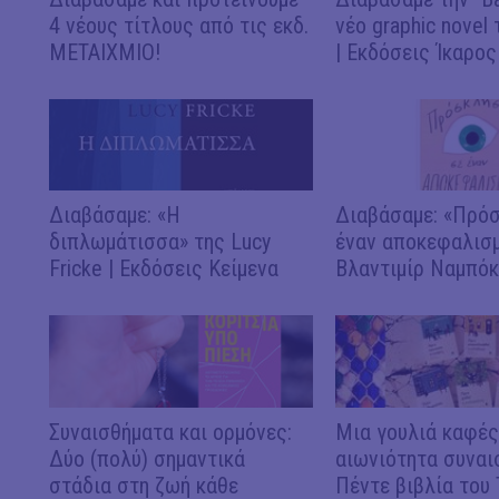
4 νέους τίτλους από τις εκδ.
νέο graphic novel 
ΜΕΤΑΙΧΜΙΟ!
| Εκδόσεις Ίκαρος
Διαβάσαμε: «Η
Διαβάσαμε: «Πρό
διπλωμάτισσα» της Lucy
έναν αποκεφαλισμ
Fricke | Εκδόσεις Κείμενα
Βλαντιμίρ Ναμπό
Συναισθήματα και ορμόνες:
Μια γουλιά καφές,
Δύο (πολύ) σημαντικά
αιωνιότητα συναι
στάδια στη ζωή κάθε
Πέντε βιβλία του