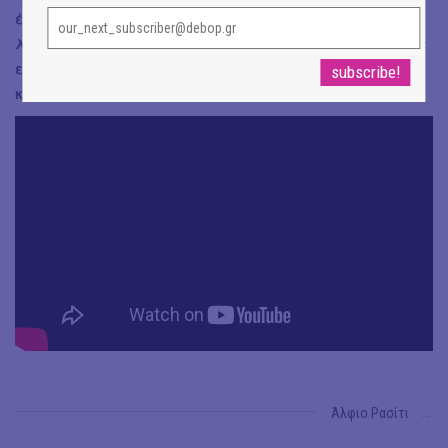
έχουμε τη λογική να μην είμαστε..;), αλλά θα τους
λατρεύουμε για πάντα και κάπου βαθειά μέσα μας θα
ευχόμαστε να ζήσουμε έστω για μια στιγμή στη μέθη
και την ελευθερία τους!
Άλφιο Ρασίτι
→