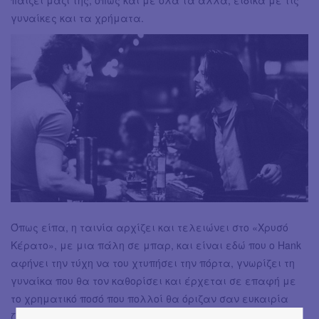
παίζει μαζί της, όπως και με όλα τα άλλα, ειδικά με τις
γυναίκες και τα χρήματα.
Όπως είπα, η ταινία αρχίζει και τελειώνει στο «Χρυσό
Κέρατο», με μια πάλη σε μπαρ, και είναι εδώ που ο Hank
αφήνει την τύχη να του χτυπήσει την πόρτα, γνωρίζει τη
γυναίκα που θα τον καθορίσει και έρχεται σε επαφή με
το χρηματικό ποσό που πολλοί θα όριζαν σαν ευκαιρία
ζωής. Αλλά, όπως λέει και ο ίδιος «όλοι μπορούν να μην