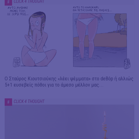
CLICK 4 THOUGHT
#
Ο Σταύρος Κιουτσιούκης «λέει ψέμματα» στο deBόp ή αλλιώς
5+1 ευσεβείς πόθοι για το άμεσο μέλλον μας...
CLICK 4 THOUGHT
#