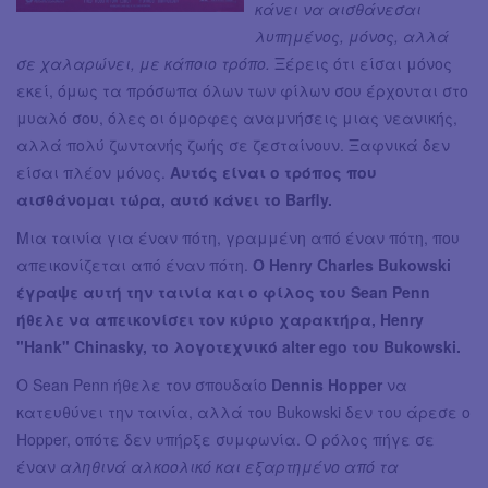
κάνει να αισθάνεσαι
λυπημένος, μόνος, αλλά
σε χαλαρώνει, με κάποιο τρόπο.
Ξέρεις ότι είσαι μόνος
εκεί, όμως τα πρόσωπα όλων των φίλων σου έρχονται στο
μυαλό σου, όλες οι όμορφες αναμνήσεις μιας νεανικής,
αλλά πολύ ζωντανής ζωής σε ζεσταίνουν. Ξαφνικά δεν
είσαι πλέον μόνος.
Αυτός είναι ο τρόπος που
αισθάνομαι τώρα, αυτό κάνει το Barfly.
Μια ταινία για έναν πότη, γραμμένη από έναν πότη, που
απεικονίζεται από έναν πότη.
Ο Henry Charles Bukowski
έγραψε αυτή την ταινία και ο φίλος του Sean Penn
ήθελε να απεικονίσει τον κύριο χαρακτήρα, Henry
"Hank" Chinasky, το λογοτεχνικό alter ego του Bukowski.
Ο Sean Penn ήθελε τον σπουδαίο
Dennis Hopper
να
κατευθύνει την ταινία, αλλά του Bukowski δεν του άρεσε ο
Hopper, οπότε δεν υπήρξε συμφωνία. Ο ρόλος πήγε σε
έναν
αληθινά αλκοολικό και εξαρτημένο από τα