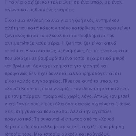
Η ταινία αρχίζει και τελειώνει σε ένα μπαρ, με έναν
αγώνα και μεθυσμένες παρέες.
Είναι μια θλιβερή ταινία για τη ζωή ενός λυπημένου
αλήτη που κατά κάποιον τρόπο κατόρθωσε να παραμείνει
ζωντανός παρά το αλκοόλ και τα προβλήματα που
αντιμετώπιζε κάθε μέρα. Η ζωή που ζει είναι απλά
απαίσια. Είναι διαρκώς μεθυσμένος, ζει σε ένα δωμάτιο
που μοιάζει με βομβαρδισμένο τοπίο, εξαιρετικά μικρό
και βρώμικο. Δεν έχει χρήματα για φαγητό και
προφανώς δεν έχει δουλειά, αλλά φημολογείται ότι
είναι καλός συγγραφέας. Πίνει σε αυτό το μπαρ, το
«Χρυσό Κέρατο», όπου γνωρίζει τον ιδιοκτήτη και παλεύει
με τον μπάρμαν, προφανώς χωρίς λόγο. Απλώς τον μισεί,
γιατί "αντιπροσωπεύει όλα όσα σαφώς σιχαίνεται", όπως
λέει στη γυναίκα που αγαπά. Αλλά την αγαπάει
πραγματικά; Τη συναντά -έκπτωτος από το «Χρυσό
Κέρατο» σε ένα άλλο μπαρ κι εκεί αρχίζει η περίεργη
ιστορία τους. Μια ιστορία αλκοόλ και καβγάδων.