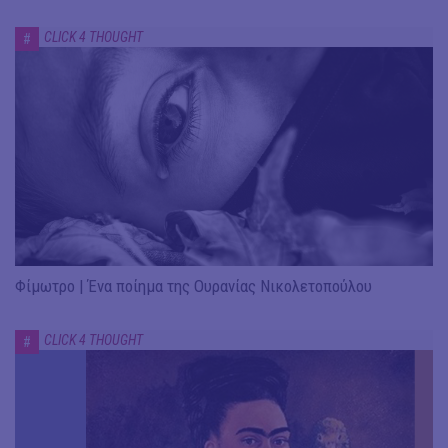
CLICK 4 THOUGHT
#
Φίμωτρο | Ένα ποίημα της Ουρανίας Νικολετοπούλου
CLICK 4 THOUGHT
#