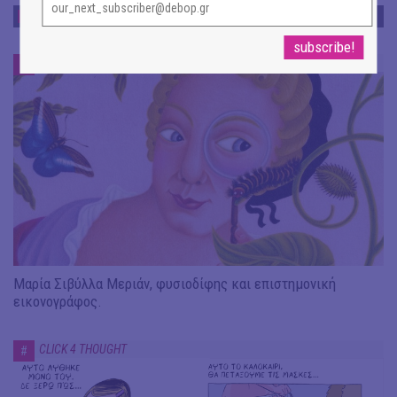
CLICK 4 THOUGHT
CLICK 4 THOUGHT
#
Μαρία Σιβύλλα Μεριάν, φυσιοδίφης και επιστημονική
εικονογράφος.
CLICK 4 THOUGHT
#