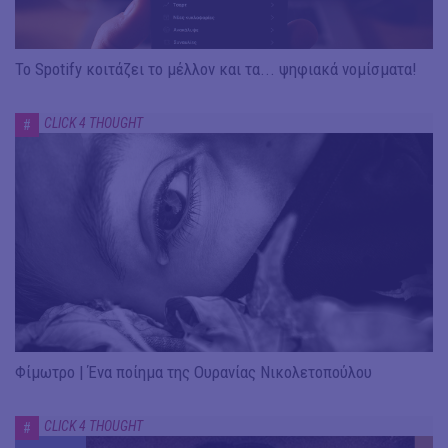
To Spotify κοιτάζει το μέλλον και τα... ψηφιακά νομίσματα!
CLICK 4 THOUGHT
#
Φίμωτρο | Ένα ποίημα της Ουρανίας Νικολετοπούλου
CLICK 4 THOUGHT
#