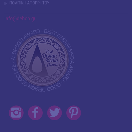
ΠΟΛΙΤΙΚΗ ΑΠΟΡΡΗΤΟΥ
info@debop.gr