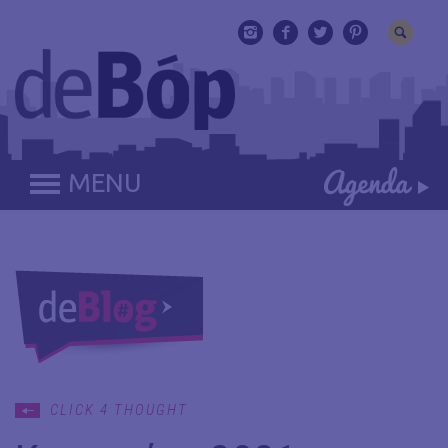
MENU
CLICK 4 THOUGHT