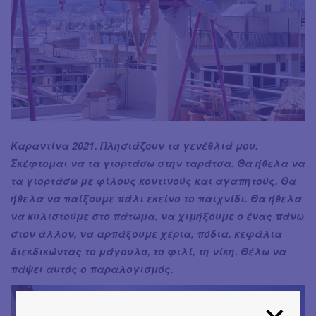
Καραντίνα 2021. Πλησιάζουν τα γενέθλιά μου.
Σκέφτομαι να τα γιορτάσω στην ταράτσα. Θα ήθελα να
τα γιορτάσω με φίλους κοντινούς και αγαπητούς. Θα
ήθελα να παίξουμε πάλι εκείνο το παιχνίδι. Θα ήθελα
να κυλιστούμε στο πάτωμα, να χιμήξουμε ο ένας πάνω
στον άλλον, να αρπάξουμε χέρια, πόδια, κεφάλια
διεκδικώντας το μάγουλο, το φιλί, τη νίκη. Θέλω να
πάψει αυτός ο παραλογισμός.