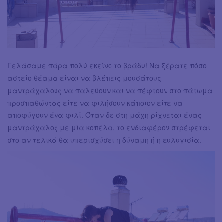
Γελάσαμε πάρα πολύ εκείνο το βράδυ! Να ξέρατε πόσο
αστείο θέαμα είναι να βλέπεις μουσάτους
μαντράχαλους να παλεύουν και να πέφτουν στο πάτωμα
προσπαθώντας είτε να φιλήσουν κάποιον είτε να
αποφύγουν ένα φιλί. Όταν δε στη μάχη ρίχνεται ένας
μαντράχαλος με μία κοπέλα, το ενδιαφέρον στρέφεται
στο αν τελικά θα υπερισχύσει η δύναμη ή η ευλυγισία.