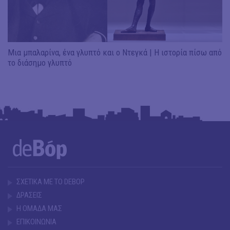
Μια μπαλαρίνα, ένα γλυπτό και ο Ντεγκά | Η ιστορία πίσω από
το διάσημο γλυπτό
ΣΧΕΤΙΚΑ ΜΕ ΤΟ DEBOP
ΔΡΑΣΕΙΣ
Η ΟΜΑΔΑ ΜΑΣ
ΕΠΙΚΟΙΝΩΝΙΑ