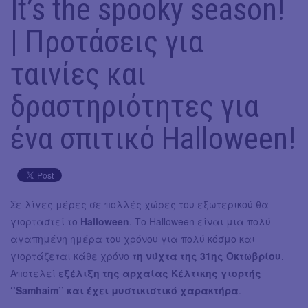
It’s the spooky season!
| Προτάσεις για
ταινίες και
δραστηριότητες για
ένα σπιτικό Halloween!
Σε λίγες μέρες σε πολλές χώρες του εξωτερικού θα
γιορταστεί το
Halloween
. Το Halloween είναι μια πολύ
αγαπημένη ημέρα του χρόνου για πολύ κόσμο και
γιορτάζεται κάθε χρόνο τ
η νύχτα της 31ης Οκτωβρίου
.
Αποτελεί
εξέλιξη της αρχαίας Κέλτικης γιορτής
‘’Samhaim’’ και έχει μυστικιστικό χαρακτήρα
.