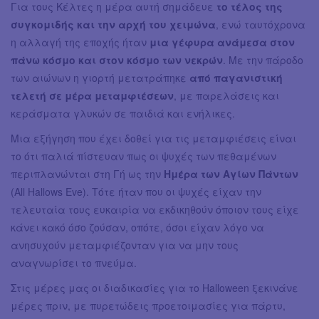
Για τους Κέλτες η μέρα αυτή σημάδευε
το τέλος της
συγκομιδής και την αρχή του χειμώνα
, ενώ ταυτόχρονα
η αλλαγή της εποχής ήταν
μια γέφυρα ανάμεσα στον
πάνω κόσμο και στον κόσμο των νεκρών
. Με την πάροδο
των αιώνων η γιορτή μετατράπηκε
από παγανιστική
τελετή σε μέρα μεταμφιέσεων
, με παρελάσεις και
κεράσματα γλυκών σε παιδιά και ενήλικες.
Μια εξήγηση που έχει δοθεί για τις μεταμφιέσεις είναι
το ότι παλιά πίστευαν πως οι ψυχές των πεθαμένων
περιπλανώνται στη Γή ως την
Ημέρα των Αγίων Πάντων
(All Hallows Eve). Τότε ήταν που οι ψυχές είχαν την
τελευταία τους ευκαιρία να εκδικηθούν όποιον τους είχε
κάνει κακό όσο ζούσαν, οπότε, όσοι είχαν λόγο να
ανησυχούν μεταμφιέζονταν για να μην τους
αναγνωρίσει το πνεύμα.
Στις μέρες μας οι διαδικασίες για το Halloween ξεκινάνε
μέρες πριν, με πυρετώδεις προετοιμασίες για πάρτυ,