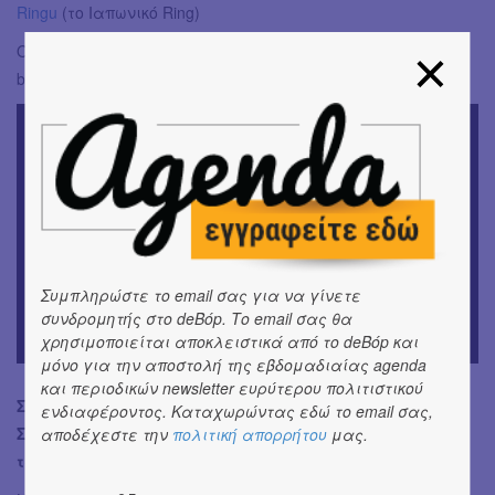
Ringu
(το Ιαπωνικό Ring)
Ορίστε και μια αγαπημένη λίστα στο youtube για spooky
backround ήχο:
Συμπληρώστε το email σας για να γίνετε
συνδρομητής στο deBόp. Το email σας θα
χρησιμοποιείται αποκλειστικά από το deBόp και
μόνο για την αποστολή της εβδομαδιαίας agenda
και περιοδικών newsletter ευρύτερου πολιτιστικού
Σε αφήνουμε με ένα mindblowing fun fact: Αυτό το
ενδιαφέροντος. Καταχωρώντας εδώ το email σας,
Σάββατο για 1η φορά μετά το 2001 θα έχουμε
αποδέχεστε την
πολιτική απορρήτου
μας.
ταυτόχρονα Πανσέληνο και Halloween!!