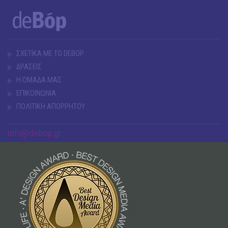
ΣΧΕΤΙΚΑ ΜΕ ΤΟ DEBOP
ΔΡΑΣΕΙΣ
Η ΟΜΑΔΑ ΜΑΣ
ΕΠΙΚΟΙΝΩΝΙΑ
ΠΟΛΙΤΙΚΗ ΑΠΟΡΡΗΤΟΥ
info@debop.gr