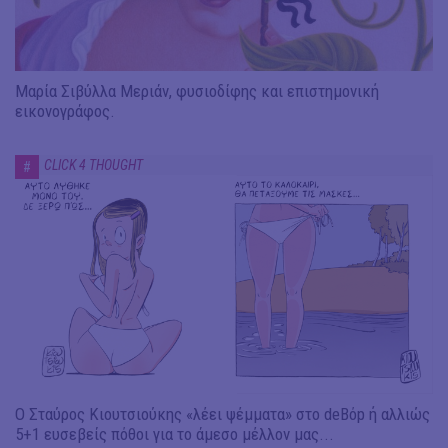
Μαρία Σιβύλλα Μεριάν, φυσιοδίφης και επιστημονική
εικονογράφος.
CLICK 4 THOUGHT
#
Ο Σταύρος Κιουτσιούκης «λέει ψέμματα» στο deBόp ή αλλιώς
5+1 ευσεβείς πόθοι για το άμεσο μέλλον μας...