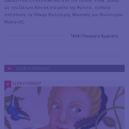
Cacucci Pino ή εναλλακτικά από την ταινία ''Frida'' (2002)
με την Σάλμα Χάγιεκ στο ρόλο της Φρίντα , η οποία
απέσπασε τα Όσκαρ Καλύτερης Μουσικής και Καλύτερου
Μακιγιάζ.
TArtA | Παναγιώτα Αμαριώτη
→
CLICK 4 THOUGHT
CLICK 4 THOUGHT
#