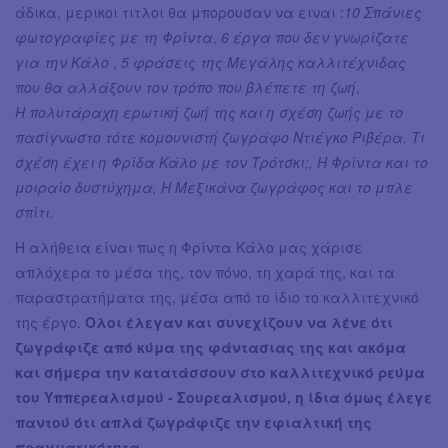
άδικα, μερικοι τιτλοι θα μπορουσαν να ειναι :
10 Σπάνιες
φωτογραφίες με τη Φρίντα
,
6 έργα που δεν γνωρίζατε
για την Κάλο
,
5 φράσεις της Μεγάλης καλλιτέχνιδας
που θα αλλάξουν τον τρόπο που βλέπετε τη ζωή
,
Η πολυτάραχη ερωτική ζωή της και η σχέση ζωής με το
πασίγνωστο τότε κομουνιστή ζωγράφο Ντιέγκο Ριβέρα, Τι
σχέση έχει η Φρίδα Κάλο με τον Τρότσκι;, Η Φρίντα και το
μοιραίο δυστύχημα, Η Μεξικάνα ζωγράφος και το μπλε
σπίτι.
Η αλήθεια είναι πως η Φρίντα Κάλο μας χάρισε
απλόχερα το μέσα της, τον πόνο, τη χαρά της, και τα
παραστρατήματα της, μέσα από το ίδιο το καλλιτεχνικό
της έργο.
Όλοι έλεγαν και συνεχίζουν να λένε ότι
ζωγράφιζε από κύμα της φάντασιας της και ακόμα
και σήμερα την κατατάσσουν στο καλλιτεχνικό ρεύμα
του Υππερεαλισμού - Σουρεαλισμού, η ίδια όμως έλεγε
παντού ότι απλά ζωγράφιζε την εφιαλτική της
πραγματικότητα.