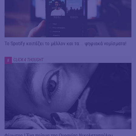
To Spotify κοιτάζει το μέλλον και τα... ψηφιακά νομίσματα!
CLICK 4 THOUGHT
#
Φίμωτρο | Ένα ποίημα της Ουρανίας Νικολετοπούλου