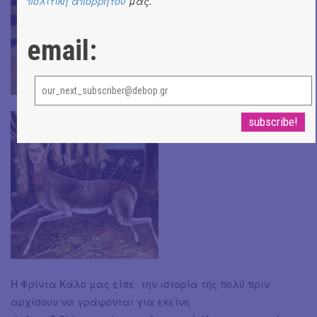
πολιτική απορρήτου
μας.
email:
Η Φρίντα Κάλο μας είπε την ιστορία της πολύ πριν
αρχίσουν να γράφονται για εκείνη