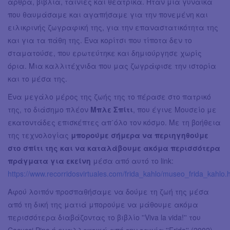
άρθρα, βιβλία, ταινίες και θεατρικά. Ήταν μια γυναίκα
που θαυμάσαμε και αγαπήσαμε για την πονεμένη και
ειλικρινής ζωγραφική της, για την επαναστατικότητα της
και για τα πάθη της. Ένα κορίτσι που τίποτα δεν το
σταματούσε, που ερωτεύτηκε και δημιούργησε χωρίς
όρια. Μια καλλιτέχνιδα που μας ζωγράφισε την ιστορία
και το μέσα της.
Ένα μεγάλο μέρος της ζωής της το πέρασε στο πατρικό
της, το διάσημο πλέον
Μπλε Σπίτι
, που έγινε Μουσείο με
εκατοντάδες επισκέπτες απ΄όλο τον κόσμο. Με τη βοήθεια
της τεχνολογίας
μπορούμε σήμερα να περιηγηθούμε
στο σπίτι της και να καταλάβουμε ακόμα περισσότερα
πράγματα για εκείνη
μέσα από αυτό το link:
https://www.recorridosvirtuales.com/frida_kahlo/museo_frida_kahlo.
Αφού λοιπόν προσπαθήσαμε να δούμε τη ζωή της μέσα
από τη δική της ματιά μπορούμε να μάθουμε ακόμα
περισσότερα διαβάζοντας το βιβλίο ''Viva la vida!'' του