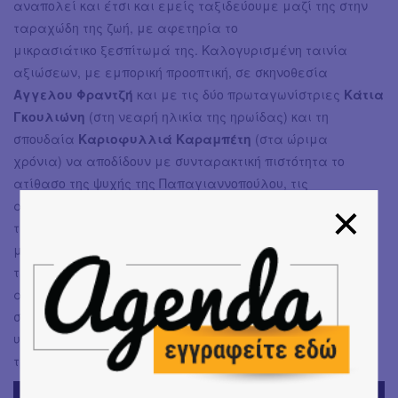
αναπολεί και έτσι και εμείς ταξιδεύουμε μαζί της στην
ταραχώδη της ζωή, με αφετηρία το
μικρασιάτικο ξεσπίτωμά της. Καλογυρισμένη ταινία
αξιώσεων, με εμπορική προοπτική, σε σκηνοθεσία
Άγγελου Φραντζή
και με τις δύο πρωταγωνίστριες
Κάτια
Γκουλιώνη
(στη νεαρή ηλικία της ηρωίδας) και τη
σπουδαία
Καριοφυλλιά Καραμπέτη
(στα ώριμα
χρόνια) να αποδίδουν με συνταρακτική πιστότητα το
ατίθασο της ψυχής της Παπαγιαννοπούλου, τις
ασυμβίβαστες επιλογές, τα πάθη, τις απώλειές
της. Αξιοσημείωτο είναι ότι δεν έχουμε να κάνουμε με
μια μουσική βιογραφία, φορτωμένη κατά κύριο λόγο με
τραγούδια, ασφαλώς ακούμε ρεφρέν και από αυτά,
αλλά με μια ταινία που εστιάζει στον άνθρωπο Ευτυχία,
στις περιπέτειές της και στα μύχιά της, συνθέτοντας ένα
υποδειγματικό δράμα με στοιχεία χιούμορ, έντασης και
τραγικότητας, όπως δηλαδή ήταν και η ζωή της ηρωίδας.