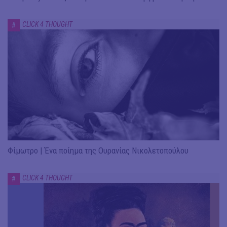
CLICK 4 THOUGHT
#
Φίμωτρο | Ένα ποίημα της Ουρανίας Νικολετοπούλου
CLICK 4 THOUGHT
#