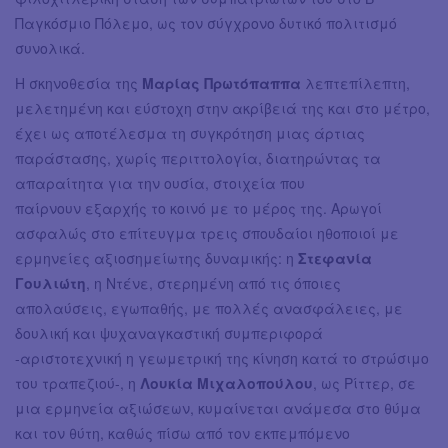
Παγκόσμιο Πόλεμο, ως τον σύγχρονο δυτικό πολιτισμό
συνολικά.
Η σκηνοθεσία της
Μαρίας Πρωτόπαππα
λεπτεπίλεπτη,
μελετημένη και εύστοχη στην ακρίβειά της και στο μέτρο,
έχει ως αποτέλεσμα τη συγκρότηση μιας άρτιας
παράστασης, χωρίς περιττολογία, διατηρώντας τα
απαραίτητα για την ουσία, στοιχεία που
παίρνουν εξαρχής το κοινό με το μέρος της. Αρωγοί
ασφαλώς στο επίτευγμα τρεις σπουδαίοι ηθοποιοί με
ερμηνείες αξιοσημείωτης δυναμικής: η
Στεφανία
Γουλιώτη
, η Ντένε, στερημένη από τις όποιες
απολαύσεις, εγωπαθής, με πολλές ανασφάλειες, με
δουλική και ψυχαναγκαστική συμπεριφορά
-αριστοτεχνική η γεωμετρική της κίνηση κατά το στρώσιμο
του τραπεζιού-, η
Λουκία Μιχαλοπούλου
, ως Ρίττερ, σε
μια ερμηνεία αξιώσεων, κυμαίνεται ανάμεσα στο θύμα
και τον θύτη, καθώς πίσω από τον εκπεμπόμενο