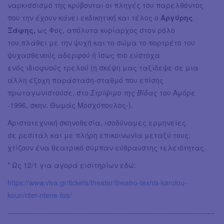
ναρκισσισμό της κρύβονται οι πληγές του παρελθόντος
που την έχουν κάνει εκδικητική και τέλος ο
Αργύρης
Ξάφης,
ως Φος, απόλυτα κυρίαρχος στον ρόλο
του,πλάθει με την ψυχή και το σώμα το πορτρέτο του
ψυχασθενούς αδερφού ή ίσως πιο εύστοχα
ενός ιδιοφυούς τρελού (η σκέψη μας ταξίδεψε σε μια
άλλη έξοχη παράσταση-σταθμό που επίσης
πρωταγωνιστούσε, στο
Στρίψιμο της Βίδας
του Αμόρε
-1996, σκην. Θωμάς Μοσχόπουλος-).
Αριστοτεχνική σκηνοθεσία, ισοδύναμες ερμηνείες
σε ρεσιτάλ και με πλήρη επικοινωνία μεταξύ τους,
χτίζουν ένα θεατρικό σύμπαν εύθραυστης τελειότητας.
* Ως 12/1 για αγορά εισιτηρίων εδώ:
https://www.viva.gr/tickets/theater/theatro-texnis-karolou-
koun/riter-ntene-fos/
-----------------------------------------------------------------------------------