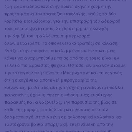
ζωή τριών αδερφιών: στην πρώτη σκηνή έχουμε την
προετοιμασία του τραπεζιού υποδοχής, καθώς τα δύο
κορίτσια ετοιμάζονται για την επιστροφή του αδερφού
τους από το ψυχιατρείο. Στη δεύτερη, με εκκίνηση
την άφιξή του, η αλλόκοτη συμπεριφορά
όλων μετατρέπει το οικογενειακό τραπέζι σε κόλαση,
βγάζει στην επιφάνεια καλυμμένα μυστικά και μας
κάνει να αναρωτηθούμε ποιος από τους τρεις είναι εν
τέλει ο πιο άρρωστος ψυχικά. Ωστόσο, αν αναλογιστούμε
την καταγγελτική πένα του Μπέρνχαρντ και το γεγονός
ότι η οικογένεια αποτελεί μικρογραφία της
κοινωνίας, μέσα από αυτήν τη σχέση αναδύονται πολλά
παραπάνω, έχουμε την απεικόνιση μιας ευρύτερης
παρακμής και αλαζονείας, την παρουσία της βίας σε
κάθε της μορφή, μια δήλωση κατηγορίας από τον
δραματουργό, στηριγμένη σε φιλοσοφικά καλούπια και
ταυτόχρονα βαθιά υπαρξιακή, εκτεινόμενη από την
φιλοχιτλερική στάση των συμπατριωτών του στο Β'