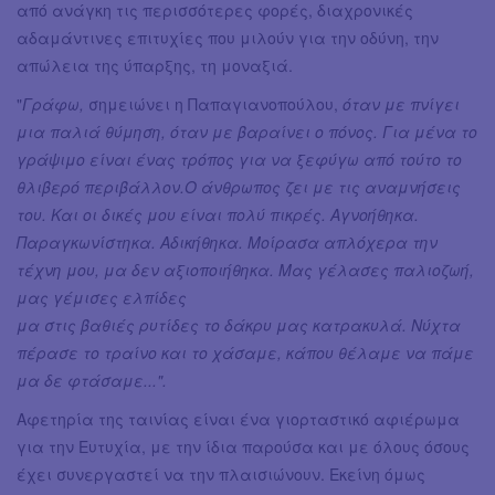
από ανάγκη τις περισσότερες φορές, διαχρονικές
αδαμάντινες επιτυχίες που μιλούν για την οδύνη, την
απώλεια της ύπαρξης, τη μοναξιά.
"
Γράφω,
σημειώνει η Παπαγιανοπούλου,
όταν με πνίγει
μια παλιά θύμηση, όταν με βαραίνει ο πόνος. Για μένα το
γράψιμο είναι ένας τρόπος για να ξεφύγω από τούτο το
θλιβερό περιβάλλον.Ο άνθρωπος ζει με τις αναμνήσεις
του. Και οι δικές μου είναι πολύ πικρές. Αγνοήθηκα.
Παραγκωνίστηκα. Αδικήθηκα. Μοίρασα απλόχερα την
τέχνη μου, μα δεν αξιοποιήθηκα. Μας γέλασες παλιοζωή,
μας γέμισες ελπίδες
μα στις βαθιές ρυτίδες το δάκρυ μας κατρακυλά. Νύχτα
πέρασε το τραίνο και το χάσαμε, κάπου θέλαμε να πάμε
μα δε φτάσαμε...".
Αφετηρία της ταινίας είναι ένα γιορταστικό αφιέρωμα
για την Ευτυχία, με την ίδια παρούσα και με όλους όσους
έχει συνεργαστεί να την πλαισιώνουν. Εκείνη όμως