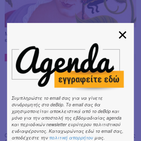
Μαρία Σιβύλλα Μεριάν, φυσιοδίφης και επιστημονική
εικονογράφος.
CLICK 4 THOUGHT
#
Συμπληρώστε το email σας για να γίνετε
συνδρομητής στο deBόp. Το email σας θα
χρησιμοποιείται αποκλειστικά από το deBόp και
μόνο για την αποστολή της εβδομαδιαίας agenda
και περιοδικών newsletter ευρύτερου πολιτιστικού
ενδιαφέροντος. Καταχωρώντας εδώ το email σας,
Ο Σταύρος Κιουτσιούκης «λέει ψέμματα» στο deBόp ή αλλιώς
αποδέχεστε την
πολιτική απορρήτου
μας.