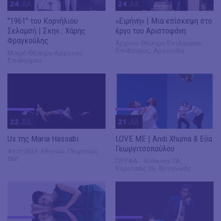
24
JUL
24
JUL
"1961" του Κορνήλιου
«Ειρήνη» | Μια επίσκεψη στο
Σελαμσή | Σκην.: Χάρης
έργο του Αριστοφάνη
Φραγκούλης
Αρχαίο Θέατρο Επιδαύρου,
Επίδαυρος, Αργολίδα
Μικρό Θέατρο Αρχαίας
Επιδαύρου
22
JUL
21
JUL
Us της Maria Hassabi
LOVE ME | Andi Xhuma & Εύα
Γεωργιτσοπούλου
Φεστιβάλ Αθηνών, Πειραιώς
260
ΠΛΥΦΑ - Αίθουσα 7Α,
Κορυτσάς 39, Βοτανικός