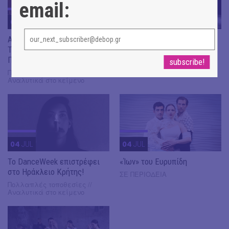
email:
04
JUL
04
JUL
Ανεξάρτητα Κράτη | Α.
Mothers – A Song for
Τσιοτσιόπουλου και Γ.
Wartime | Marta Górnicka
Παλούμπη
Μικρό Θέατρο Αρχαίας
Επιδαύρου, Επίδαυρος
Πολλαπλές τοποθεσίας |
Αναλυτικά στο κείμενο
04
JUL
04
JUL
Το DanceWeek επιστρέφει
«Ίων» του Ευρυπίδη
στο Ηράκλειο Κρήτης!
ΣΕ ΠΕΡΙΟΔΕΙΑ
Πολλαπλές τοποθεσίες //
Αναλυτικά στο κείμενο