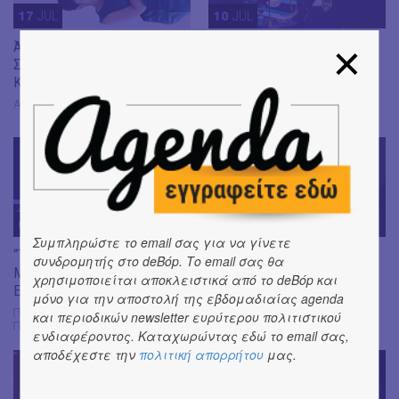
17
JUL
10
JUL
Άλκηστις του Ευριπίδη |
«Εκτός Ύλης Reloaded» του
Σκηνοθεσία: Δημήτρης
Κώστα Λεϊμονή
Καραντζάς
Θέατρο Βράχων Μελίνα
Μερκούρη, Στεφάνου,
Αρχαίο Θέατρο Επιδαύρου
Βύρωνας
07
JUL
05
JUL
Συμπληρώστε το email σας για να γίνετε
“The Shadows” της Afsaneh
«Μήδεια» του Ευριπίδη |
συνδρομητής στο deBόp. Το email σας θα
Mahian | Φεστιβάλ Αθηνών &
Σκην.: Nikita Milivojević
χρησιμοποιείται αποκλειστικά από το deBόp και
Επιδαύρου 2026
ΣΕ ΠΕΡΙΟΔΕΙΑ
μόνο για την αποστολή της εβδομαδιαίας agenda
Πειραιώς 260 - Χώρος Ε,
και περιοδικών newsletter ευρύτερου πολιτιστικού
Πειραιώς 260, Ταύρος
ενδιαφέροντος. Καταχωρώντας εδώ το email σας,
αποδέχεστε την
πολιτική απορρήτου
μας.