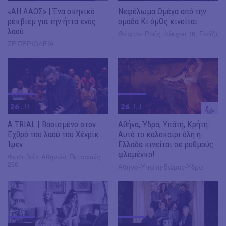
«ΑΗ ΛΑΟΣ» | Ένα σκηνικό
Νεφέλωμα Ωμέγα από την
ρέκβιεμ για την ήττα ενός
ομάδα Κι όμΩς κινείται
λαού
Θέατρο Ροές, Ιάκχου 16, Γκάζι
ΣΕ ΠΕΡΙΟΔΕΙΑ
26
JUL
26
JUL
A TRIAL | Βασισμένο στον
Αθήνα, Ύδρα, Υπάτη, Κρήτη:
Εχθρό του λαού του Χένρικ
Αυτό το καλοκαίρι όλη η
Ίψεν
Ελλάδα κινείται σε ρυθμούς
φλαμένκο!
Φεστιβάλ Αθηνών, Πειραιώς
260
Αθήνα-Υπάτη-Βάμος-Ϋδρα