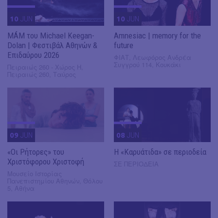
10
JUN
10
JUN
MÁM του Michael Keegan-
Amnesiac | memory for the
Dolan | Φεστιβάλ Αθηνών &
future
Επιδαύρου 2026
ΦΙΑΤ, Λεωφόρος Ανδρέα
Συγγρού 114, Κουκάκι
Πειραιώς 260 - Χώρος Η,
Πειραιώς 260, Ταύρος
09
JUN
08
JUN
«Οι Ρήτορες» του
Η «Καρυάτιδα» σε περιοδεία
Χριστόφορου Χριστοφή
ΣΕ ΠΕΡΙΟΔΕΙΑ
Μουσείο Ιστορίας
Πανεπιστημίου Αθηνών, Θόλου
5, Αθήνα