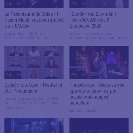
26
JUN
25
JUN
La Pesanteur et la Grâce | Η
«Εκάβη» του Ευριπίδη |
Naomi Mutoh για πρώτη φορά
Φεστιβάλ Αθηνών &
στην Ελλάδα
Επιδαύρου 2026
Σκηνή Brecht-2510, 3ης
Ωδείο Ηρώδου Αττικού,
Σεπτεμβρίου 38, Αθήνα
Διονυσίου Αρεοπαγίτου, Αθήνα
24
JUN
23
JUN
Εχθρός του Λαού | Theater of
Η παράσταση «Θέλω να σου
War Productions
κρατάω το χέρι» σε μια
μεγάλη καλοκαιρινή
Εθνική Λυρική Σκηνή (ΚΠΙΣΝ),
Λεωφ. Ανδρέα Συγγρού 364,
περιοδεία
Καλλιθέα
ΣΕ ΠΕΡΙΟΔΕΙΑ