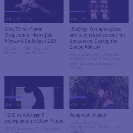
06
JUN
04
JUN
GRAUTS του Γιάννη
«Σαίξπηρ: Ό,τι προτιμάτε»
Μαυριτσάκη | Φεστιβάλ
από τους τελειόφοιτους της
Αθηνών & Επιδαύρου 2026
Δραματικής Σχολής του
Ωδείου Αθηνών
Πειραιώς 260 - Χώρος Η,
Πειραιώς 260, Ταύρος
Μέγαρο Μουσικής Αθηνών -
Αίθουσα Νίκος Σκαλκώτας,
Βασ. Σοφίας & Κόκκαλη 1,
Αθήνα
04
JUN
03
JUN
HERS σε σύλληψη &
Reciprocal Images
χορογραφία της Ελιάν Ρουμιέ
Κέντρο Ελέγχου
Τηλεοράσεων, Κύπρου 91Α,
BIOS Πειραιώς 84, Πειραιώς
Κυψέλη
84, Αθήνα