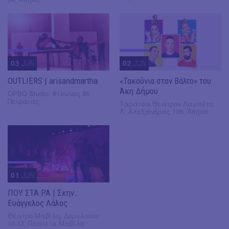
03
JUN
02
JUN
OUTLIERS | arisandmartha
«Τακούνια στον Βάλτο» του
Άκη Δήμου
OPBO Studio, Φίλωνος 86,
Πειραιάς
Ταράτσα Θεάτρου Λαμπέτη,
Λ. Αλεξάνδρας 106, Αθήνα
01
JUN
ΠΟΥ ΣΤΑ ΡΑ | Σκην.:
Ευάγγελος Λάλος
Θέατρο Μαβίλη, Δορυλαίου
10-12, Πλατεία Μαβίλη