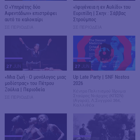
O «Υπηρέτης δύο
«Ιφιγένεια η εν Αυλίδι» του
Αφεντάδων» επιστρέφει
Ευριπίδη | Σκην.: Σάββας
αυτό το καλοκαίρι
Στρούμπος
ΣΕ ΠΕΡΙΟΔΕΙΑ
ΣΕ ΠΕΡΙΟΔΕΙΑ
27
JUN
27
JUN
«Μια ζωή - Ο μονόλογος μιας
Up Late Party | SNF Nostos
μοδίστρας» του Πέτρου
2026
Ζούλια | Περιοδεία
Kέντρο Πολιτισμού Ίδρυμα
Σταύρος Νιάρχος (ΚΠΙΣΝ)
ΣΕ ΠΕΡΙΟΔΕΙΑ
(Αγορά), Λ.Συγγρού 364,
Καλλιθέα