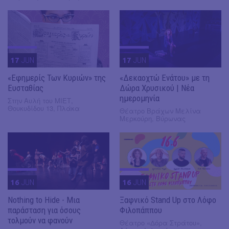
17
JUN
17
JUN
«Εφημερίς Των Κυριών» της
«Δεκαοχτώ Ενάτου» με τη
Ευσταθίας
Δώρα Χρυσικού | Νέα
ημερομηνία
Στην Αυλή του ΜΙΕΤ,
Θουκυδίδου 13, Πλάκα
Θέατρο Βράχων Μελίνα
Μερκούρη, Βύρωνας
16
JUN
16
JUN
Nothing to Hide - Μια
Ξαφνικό Stand Up στο Λόφο
παράσταση για όσους
Φιλοπάππου
τολμούν να φανούν
Θέατρο «Δόρα Στράτου»,