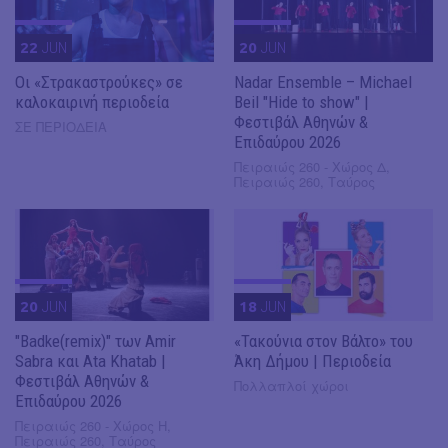
22
JUN
20
JUN
Οι «Στρακαστρούκες» σε
Nadar Ensemble – Michael
καλοκαιρινή περιοδεία
Beil "Hide to show" |
Φεστιβάλ Αθηνών &
ΣΕ ΠΕΡΙΟΔΕΙΑ
Επιδαύρου 2026
Πειραιώς 260 - Χώρος Δ,
Πειραιώς 260, Ταύρος
20
JUN
18
JUN
"Badke(remix)" των Amir
«Τακούνια στον Βάλτο» του
Sabra και Ata Khatab |
Άκη Δήμου | Περιοδεία
Φεστιβάλ Αθηνών &
Πολλαπλοί χώροι
Επιδαύρου 2026
Πειραιώς 260 - Χώρος Η,
Πειραιώς 260, Ταύρος