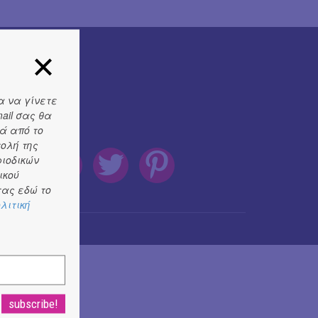
α να γίνετε
ail σας θα
ά από το
τολή της
ριοδικών
ικού
ας εδώ το
λιτική
sign by
Cantaloop