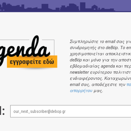
Συμπληρώστε το email σας γι
συνδρομητής στο deBόp. Το em
χρησιμοποιείται αποκλειστικ
deBόp και μόνο για την αποσ
εβδομαδιαίας agenda και πε
newsletter ευρύτερου πολιτιστ
ενδιαφέροντος. Καταχωρώντ
email σας, αποδέχεστε την
πο
απορρήτου
μας.
de
l: