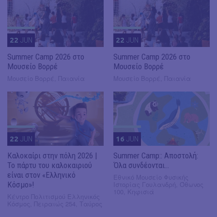
22
JUN
22
JUN
Summer Camp 2026 στο
Summer Camp 2026 στο
Μουσείο Βορρέ
Μουσείο Βορρέ
Μουσείο Βορρέ, Παιανία
Μουσείο Βορρέ, Παιανία
22
JUN
16
JUN
Καλοκαίρι στην πόλη 2026 |
Summer Camp:: Αποστολή:
Το πάρτυ του καλοκαιριού
Όλα συνδέονται…
είναι στον «Ελληνικό
Εθνικό Μουσείο Φυσικής
Κόσμο»!
Ιστορίας Γουλανδρή, Όθωνος
100, Κηφισιά
Κέντρο Πολιτισμού Ελληνικός
Κόσμος, Πειραιώς 254, Ταύρος