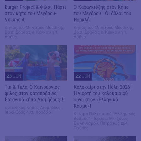
Burger Project & Φίλοι: Πάρτι
Ο Καραγκιόζης στον Κήπο
στον κήπο του Μεγάρου-
του Μεγάρου | Οι άθλοι του
Volume 4!
Ηρακλή
Κήπος του Μεγάρου Μουσικής,
Κήπος του Μεγάρου Μουσικής,
Βασ. Σοφίας & Κόκκαλη 1,
Βασ. Σοφίας & Κόκκαλη 1,
Αθήνα
Αθήνα
23
JUN
22
JUN
Τικ & Τέλα: Ο Καινούργιος
Καλοκαίρι στην Πόλη 2026 |
φίλος στον καταπράσινο
Η γιορτή του καλοκαιριού
Βοτανικό κήπο Διομήδους!!!
είναι στον «Ελληνικό
Κόσμο»!
Βοτανικός Κήπος Διομήδους,
Ιερά Οδός 403, Χαϊδάρι
Κέντρο Πολιτισμού "Ελληνικός
Κόσμος" - Ίδρυμα Μείζονος
Ελληνισμού, Πειραιώς 254,
Ταύρος