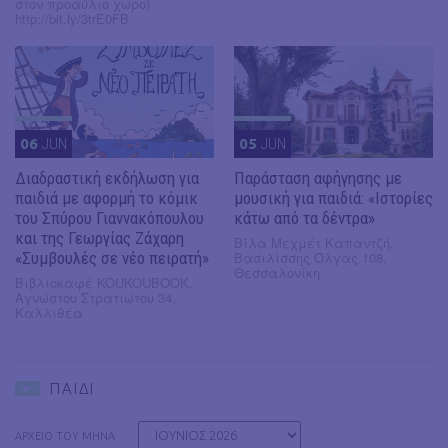
στον προαύλιο χώρο)
http://bit.ly/3trE0FB
06
JUN
05
JUN
Διαδραστική εκδήλωση για
Παράσταση αφήγησης με
παιδιά με αφορμή το κόμικ
μουσική για παιδιά: «Ιστορίες
του Σπύρου Γιαννακόπουλου
κάτω από τα δέντρα»
και της Γεωργίας Ζάχαρη
Βίλα Μεχμέτ Καπαντζή,
«Συμβουλές σε νέο πειρατή»
Βασιλίσσης Όλγας 108,
Θεσσαλονίκη
Βιβλιοκαφέ KOUKOUBOOK,
Αγνώστου Στρατιώτου 34,
Καλλιθέα
ΠΑΙΔΙ
ΑΡΧΕΙΟ ΤΟΥ ΜΗΝΑ