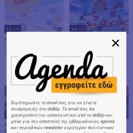
15
JUN
14
JUN
HAU Summer Camp 2026
50 χρόνια μετά
ΝΤΕΝΕΚΕΔΟΥΠΟΛΗ ξανά |
Ελληνοαμερικανική Ένωση,
Μασσαλίας 22, Αθήνα
Το μεγάλο ταξίδι του
Μελένιου
ΜΥΡΤΙΛΛΟ ΚΑΦΕ- Πάρκο για
το παιδί & τον πολιτισμό,
Τριφυλίας και Ευσταθίου
Λάμψα
Συμπληρώστε το email σας για να γίνετε
συνδρομητής στο deBόp. Το email σας θα
χρησιμοποιείται αποκλειστικά από το deBόp και
13
JUN
12
JUN
μόνο για την αποστολή της εβδομαδιαίας agenda
ΑΙΣΩΠΟΜΑΧΙΕΣ! 5 μύθοι του
Oldschoolia στο Κτήμα
και περιοδικών newsletter ευρύτερου πολιτιστικού
Αισώπου γνωστοί αλλά …
Αρίστη