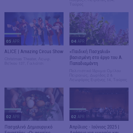
Ταύρος
05
APR
04
APR
ALICE | Amazing Circus Show
«Παιδική Πασχαλιά»
βασισμένη στο έργο του Α.
Christmas Theater, Λεωφ.
Βεΐκου 137, Γαλάτσι
Παπαδιαμάντη
Πολιτιστικό Ίδρυμα Ομίλου
Πειραιώς, Δωρίδος 2 &
Λεωφόρος Ειρήνης 14, Ταύρος
02
APR
02
APR
Πασχαλινό Δημιουργικό
Απρίλιος - Ιούνιος 2025 |
Εργαστήρι: «Οι αρχαίες
Δράσεις για μικρούς και