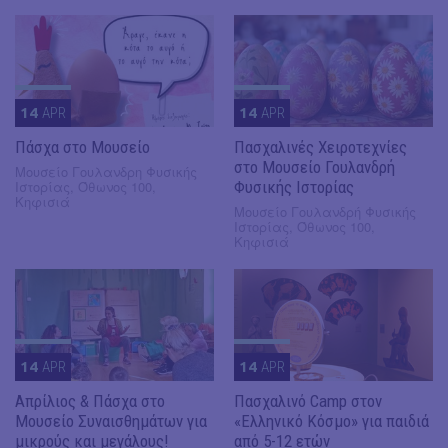
14
APR
14
APR
Πάσχα στο Μουσείο
Πασχαλινές Χειροτεχνίες
στο Μουσείο Γουλανδρή
Μουσείο Γουλανδρη Φυσικής
Ιστορίας, Όθωνος 100,
Φυσικής Ιστορίας
Κηφισιά
Μουσείο Γουλανδρή Φυσικής
Ιστορίας, Όθωνος 100,
Κηφισιά
14
APR
14
APR
Απρίλιος & Πάσχα στο
Πασχαλινό Camp στον
Μουσείο Συναισθημάτων για
«Ελληνικό Κόσμο» για παιδιά
μικρούς και μεγάλους!
από 5-12 ετών