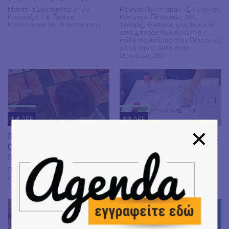
Μουσείο Συναισθημάτων,
Κέντρο Πολιτισμού «Ελληνικός
Καρατζά 7 & Τσάμη
Κόσμος», Πειραιώς 254,
Καρατάσου 56, ΦΙλοπάππου
Ταύρος, Είσοδος για το κοινό
από Σπύρου Πολυκράτη 6 (
κάθετος δρόμος στην Πειραιώς
μετά την είσοδο στην
Πειραιώς 260)
14
APR
12
APR
Πάσχα στο Μουσείο!
Πασχαλινές Δραστηριότητες
Ολοήμερα προγράμματα στο
στο Βιομηχανικό Μουσείου
Παιδικό Μουσείο της Αθήνας
Φωταερίου
Παιδικό Μουσείο της Αθήνας,
Τεχνόπολη Δήμου Αθηναίων,
Ρηγίλλης & Βασ. Γεωργίου Β'
Πειραιώς 100, Γκάζι
17-19, Αθήνα