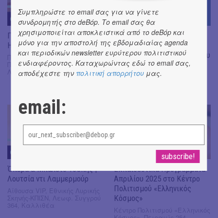
Συμπληρώστε το email σας για να γίνετε
07
APR
05
APR
συνδρομητής στο deBόp. Το email σας θα
χρησιμοποιείται αποκλειστικά από το deBόp και
Γιορτάζουμε την Παγκόσμια
Προβολές 3 ταινιών
μόνο για την αποστολή της εβδομαδιαίας agenda
Ημέρα Παιδικού Βιβλίου
κινουμένων σχεδίων στο
και περιοδικών newsletter ευρύτερου πολιτιστικού
DOME του Εθνικού Μουσείου
Πολιτιστικό Ίδρυμα Ομίλου
ενδιαφέροντος. Καταχωρώντας εδώ το email σας,
Πειραιώς, Δωρίδος 2 &
Φυσικής Ιστορίας
Λεωφόρος Ειρήνης 14, Ταύρος
αποδέχεστε την
πολιτική απορρήτου
μας.
Μουσείο Γουλανδρη Φυσικής
Ιστορίας, Όθωνος 100,
Κηφισιά
email:
05
APR
05
APR
Όπερα & Μπαλέτο Τσέπης |
Εκπαιδευτικά Προγράμματα
Λουτσία ντι Λαμμερμούρ
Απριλίου 2025 στο Κέντρο
Πολιτισμού «Ελληνικός
Αίθουσα VIP, Εθνικής Λυρικής
Σκηνής-ΚΠΙΣΝ, Λεωφ. Συγγρού
Κόσμος»
364, Καλλιθέα
Κέντρο Πολιτισμού «Ελληνικός
Κόσμος», Πειραιώς 254,