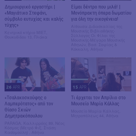
Δημιουργικό εργαστήρι |
Είμαι δέντρο που μιλά! |
«Μαγιάτικο Στεφάνι,
Μονόπρακτη όπερα δωματίου
σύμβολο ευτυχίας και καλής
για όλη την οικογένεια!
τύχης»
Αίθουσα Διδασκαλίας της
Μουσικής Βιβλιοθήκης-
Κεντρικό κτήριο ΜΙΕΤ,
Σύλλογος Οι Φίλοι της
Θουκυδίδου 13, Πλάκα
Μουσικής-Μέγαρο Μουσικής
Αθηνών, Βασ. Σοφίας &
Κόκκαλη, Αθήνα
26
APR
15
APR
«Τσαλακοσκούφης ο
Τι έρχεται τον Απρίλιο στο
Λαμπερότατος» από τον
Μουσείο Μαρία Κάλλας
Θίασο Σκιών
Μουσείο Μαρία Κάλλας,
Δημητρακόπουλου
Μητροπόλεως 44, Αθήνα
PARAGA, Καλλιρρόης 89, Νέος
Κόσμος (Μετρό Φιξ, Στάση
Κασομούλη) , Αθήνα