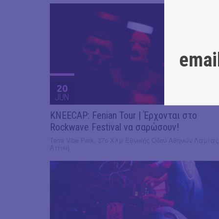
emai
20
JUN
KNEECAP: Fenian Tour | Έρχονται στο
Rockwave Festival να σαρώσουν!
Terra Vibe Park, 37ο Χλμ Εθνικής Οδού Αθηνών Λαμίας
Αττική