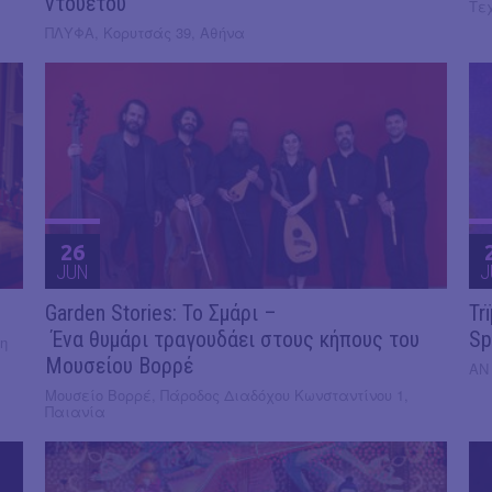
ντουέτου
Τε
ΠΛΥΦΑ, Κορυτσάς 39, Αθήνα
26
JUN
J
Garden Stories: Το Σμάρι –
Tr
Ένα θυμάρι τραγουδάει στους κήπους του
Sp
η
Μουσείου Βορρέ
ΑΝ
Μουσείο Βορρέ, Πάροδος Διαδόχου Κωνσταντίνου 1,
Παιανία