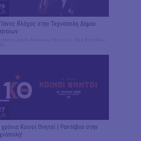
29
UN
Πάνος Βλάχος στην Τεχνόπολη Δήμου
ηναίων
χνόπολη Δήμου Αθηναίων, Πειραιώς 100 & Βουτάδων,
άζι
27
UN
 χρόνια Κοινοί Θνητοί | Ραντεβού στην
χνόπολή!