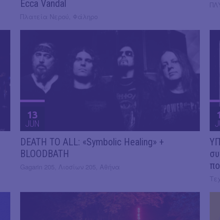
Ecca Vandal
ΠΛ
Πλατεία Νερού, Φάληρο
13
JUN
J
DEATH TO ALL: «Symbolic Healing» +
ΥΠ
BLOODBATH
συ
πο
Gagarin 205, Λιοσίων 205, Αθήνα
Τε