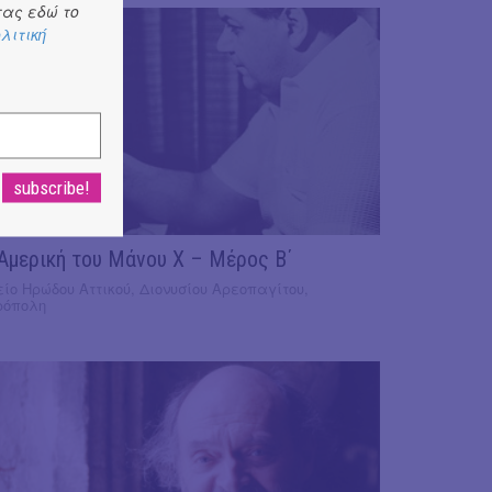
ας εδώ το
λιτική
17
UN
Αμερική του Μάνου Χ – Μέρος Β΄
ίο Ηρώδου Αττικού, Διονυσίου Αρεοπαγίτου,
ρόπολη