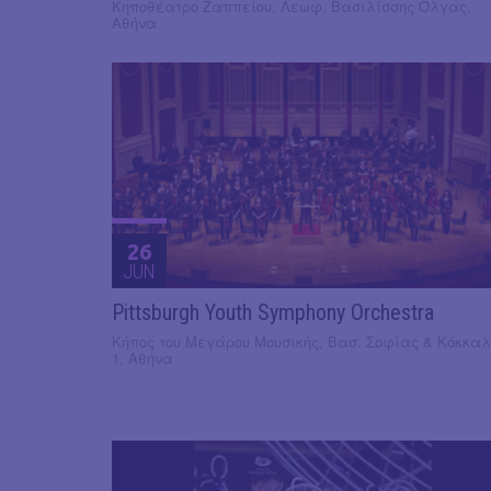
Κηποθέατρο Ζαππείου, Λεωφ. Βασιλίσσης Όλγας,
Αθήνα
26
JUN
Pittsburgh Youth Symphony Orchestra
Κήπος του Μεγάρου Μουσικής, Βασ. Σοφίας & Κόκκαλ
1, Αθήνα