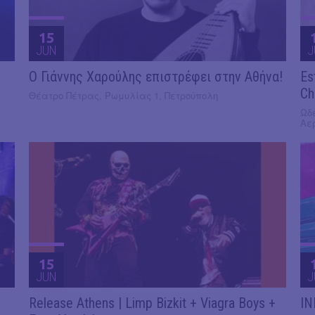
15
JUN
J
Ο Γιάννης Χαρούλης επιστρέφει στην Αθήνα!
Es
Ch
Θέατρο Πέτρας, Ρωμυλίας 1, Πετρούπολη
Ωδε
Αε
15
JUN
J
Release Athens | Limp Bizkit + Viagra Boys +
IN