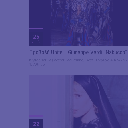
25
JUN
Προβολή Unitel | Giuseppe Verdi “Nabucco”
Κήπος του Μεγάρου Μουσικής, Βασ. Σοφίας & Κόκκαλ
1, Αθήνα
22