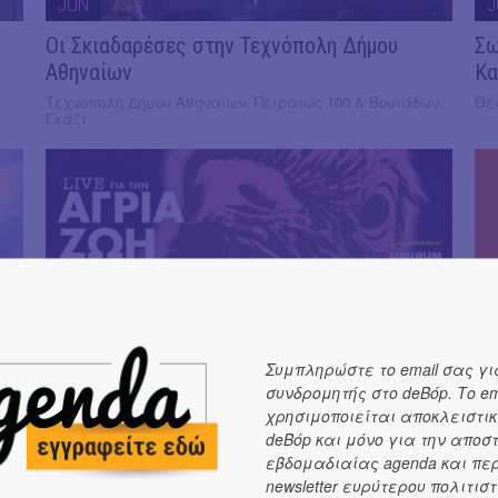
JUN
J
Οι Σκιαδαρέσες στην Τεχνόπολη Δήμου
Σω
Αθηναίων
Κα
Τεχνόπολη Δήμου Αθηναίων, Πειραιώς 100 & Βουτάδων,
Θέ
Γκάζι
21
JUN
J
Συμπληρώστε το email σας γι
συνδρομητής στο deBόp. Το em
ανή
Live για την Άγρια Ζωή στο An club!
Re
χρησιμοποιείται αποκλειστικ
By
An club, Σολωμού 13, Εξάρχεια
deBόp και μόνο για την αποσ
η
ΚΠ
εβδομαδιαίας agenda και πε
newsletter ευρύτερου πολιτιστ