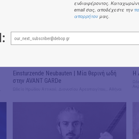
ενδιαφέροντος. Καταχωρώντ
email σας, αποδέχεστε την
πο
απορρήτου
μας.
l:
18
JUN
J
Einsturzende Neubauten | Μία θερινή ωδή
Η 
στην AVANT GARDe
Ωδε
Ακ
,
Ωδείο Ηρώδου Αττικού, Διονυσίου Αρεοπαγίτου,, Αθήνα