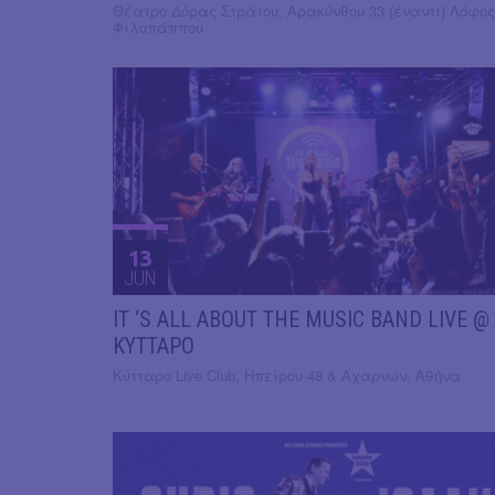
Θέατρο Δόρας Στράτου, Αρακύνθου 33 (έναντι) Λόφος
Φιλοπάππου
13
JUN
IT ‘S ALL ABOUT THE MUSIC BAND LIVE @
ΚΥΤΤΑΡΟ
Κύτταρο Live Club, Ηπείρου 48 & Αχαρνών, Αθήνα