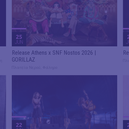
25
JUN
J
Release Athens x SNF Nostos 2026 |
Re
GORILLAZ
η
Πλ
Πλατεία Νερού, Φάληρο
22