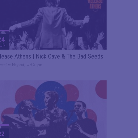
24
UN
lease Athens | Nick Cave & The Bad Seeds
ατεία Νερού, Φάληρο
22