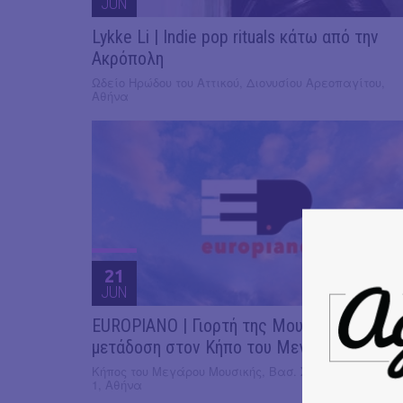
JUN
Lykke Li | Indie pop rituals κάτω από την
Ακρόπολη
Ωδείο Ηρώδου του Αττικού, Διονυσίου Αρεοπαγίτου,
Αθήνα
21
JUN
EUROPIANO | Γιορτή της Μουσικής | Ζωντ
μετάδοση στον Κήπο του Μεγάρου
Κήπος του Μεγάρου Μουσικής, Βασ. Σοφίας & Κόκκαλ
1, Αθήνα