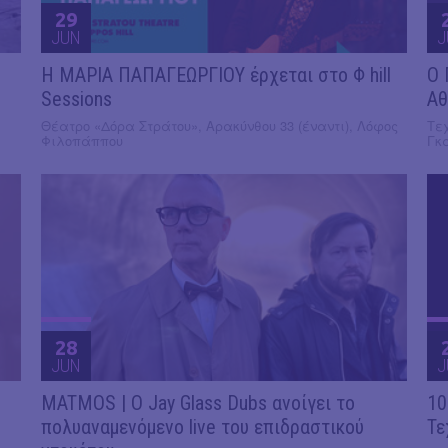
29
JUN
J
Η ΜΑΡΙΑ ΠΑΠΑΓΕΩΡΓΙΟΥ έρχεται στο Φ hill
Ο 
Sessions
Αθ
Θέατρο «Δόρα Στράτου», Αρακύνθου 33 (έναντι), Λόφος
Τε
Φιλοπάππου
Γκ
28
JUN
J
MATMOS | Ο Jay Glass Dubs ανοίγει το
10
πολυαναμενόμενο live του επιδραστικού
Τε