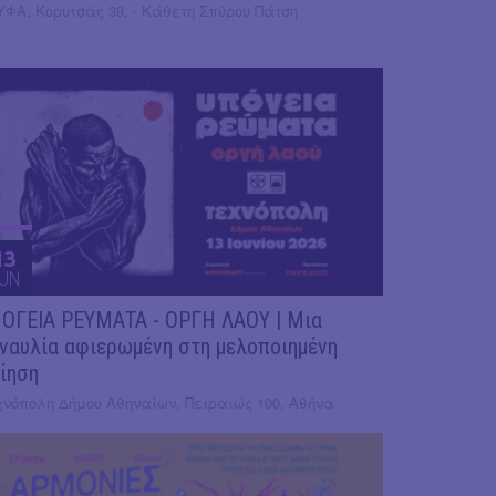
ΥΦΑ, Κορυτσάς 39, - Κάθετη Σπύρου Πάτση
13
UN
ΟΓΕΙΑ ΡΕΥΜΑΤΑ - ΟΡΓΗ ΛΑΟΥ | Μια
ναυλία αφιερωμένη στη μελοποιημένη
ίηση
χνόπολη Δήμου Αθηναίων, Πειραιώς 100, Αθήνα