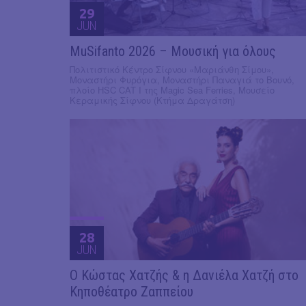
29
JUN
MuSifanto 2026 – Μουσική για όλους
Πολιτιστικό Κέντρο Σίφνου «Μαριάνθη Σίμου»,
Μοναστήρι Φυρόγια, Μοναστήρι Παναγιά το Βουνό,
πλοίο HSC CAT I της Magic Sea Ferries, Μουσείο
Κεραμικής Σίφνου (Κτήμα Δραγάτση)
28
JUN
Ο Κώστας Χατζής & η Δανιέλα Χατζή στο
Κηποθέατρο Ζαππείου