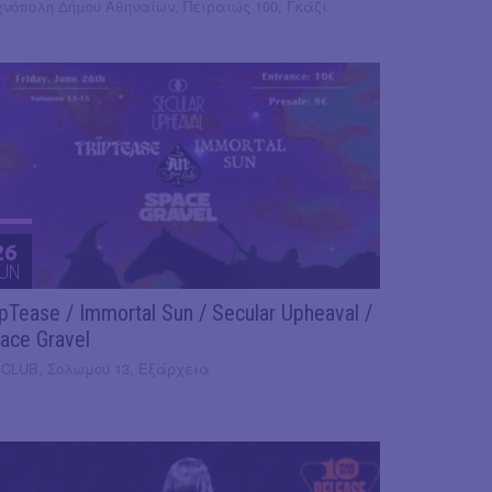
χνόπολη Δήμου Αθηναίων, Πειραιώς 100, Γκάζι
26
UN
ïpTease / Immortal Sun / Secular Upheaval /
ace Gravel
 CLUB, Σολωμού 13, Εξάρχεια