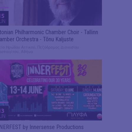
15
UN
tonian Philharmonic Chamber Choir - Tallinn
amber Orchestra - Tõnu Kaljuste
ίο Ηρώδου Αττικού, Πεζόδρομος Διονυσίου
ροπαγίτου, Αθήνα
13
UN
NERFEST by Innersense Productions