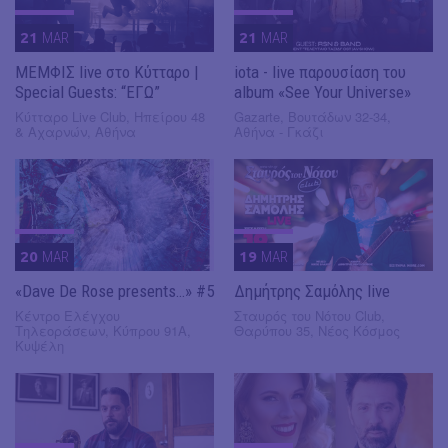
21
MAR
21
MAR
ΜΕΜΦΙΣ live στο Κύτταρο |
iota - live παρουσίαση του
Special Guests: “ΕΓΩ”
album «See Your Universe»
Κύτταρο Live Club, Ηπείρου 48
Gazarte, Βουτάδων 32-34,
& Αχαρνών, Αθήνα
Αθήνα - Γκάζι
20
MAR
19
MAR
«Dave De Rose presents…» #5
Δημήτρης Σαμόλης live
Κέντρο Ελέγχου
Σταυρός του Νότου Club,
Τηλεοράσεων, Κύπρου 91Α,
Θαρύπου 35, Νέος Κόσμος
Κυψέλη