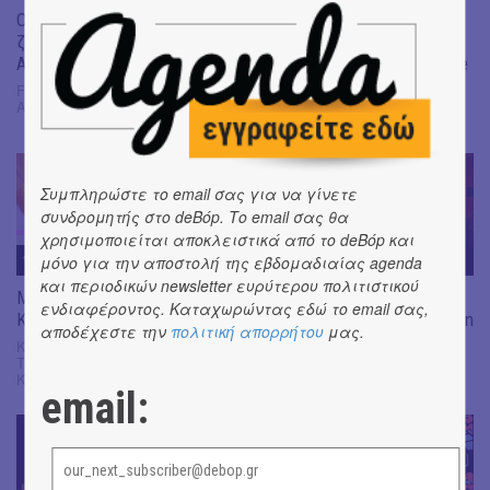
Οι θρυλικοί Alphaville
Alberto Nones | Ταξίδι στο
ζωντανά το Μάρτη στην
τέλος των νυχτερινών
Αθήνα
τραγουδιών | Chopin & Céline
FLOYD, Πειραιώς 117, Γκάζι,
Μέγαρο Μουσικής Αθηνών,
Αθήνα
Βασ. Σοφίας & Κόκκαλη 1,
Αθήνα
Συμπληρώστε το email σας για να γίνετε
συνδρομητής στο deBόp. Το email σας θα
χρησιμοποιείται αποκλειστικά από το deBόp και
14
MAR
14
MAR
μόνο για την αποστολή της εβδομαδιαίας agenda
και περιοδικών newsletter ευρύτερου πολιτιστικού
Mara / Radio Hito / Yorgia
Christos El. Papadopoulos
ενδιαφέροντος. Καταχωρώντας εδώ το email σας,
Karidi
Quintet | «Το Mysterious Train
αποδέχεστε την
πολιτική απορρήτου
μας.
στη Media Luz»
Κέντρο Ελέγχου
Τηλεοράσεων, Κύπρου 91Α,
Θέατρο Μεταξουργείο,
Κυψέλη
Ακαδήμου 14, Μεταξουργείο
email: