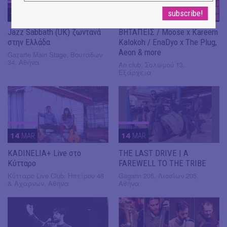
14
MAR
14
MAR
Jazz Sabbath (UK) ζωντανά
ΒΗΤΑΠΕΙΣ / Moose x Kareem
στην Ελλάδα
Kalokoh / EnaDyo x The Plug,
Aeon & more
Gazarte Main Stage, Βουτάδων
34, Αθήνα
An club, Σολωμού 13,
Εξάρχεια
14
MAR
14
MAR
KADINELIA+ Live στο
THE LAST DRIVE | A
Κύτταρο
FAREWELL TO THE TRIBE
Κύτταρο Live Club, Ηπείρου 48
Gagarin 205, Λιοσίων 205,
& Αχαρνών, Αθήνα
Αθήνα