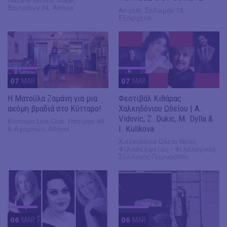
Βουτάδων 34, Αθήνα
An club, Σολωμού 13,
Εξάρχεια
07
MAR
07
MAR
Η Ματούλα Ζαμάνη για μια
Φεστιβάλ Κιθάρας
ακόμη βραδιά στο Κύτταρο!
Χαλκηδόνιου Ωδείου | A.
Vidovic, Z. Dukic, M. Dylla &
Κύτταρο Live Club, Ηπείρου 48
& Αχαρνών, Αθήνα
I. Kulikova
Χαλκηδόνιο Ωδείο Νέας
Φιλαδέλφειας / Φιλολογικός
Σύλλογος Παρνασσός
06
MAR
06
MAR