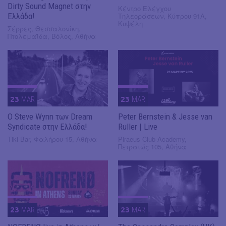
Dirty Sound Magnet στην
Κέντρο Ελέγχου
Ελλάδα!
Τηλεοράσεων, Κύπρου 91Α,
Κυψέλη
Σέρρες, Θεσσαλονίκη,
Πτολεμαΐδα, Βόλος, Αθήνα
23
MAR
23
MAR
O Steve Wynn των Dream
Peter Bernstein & Jesse van
Syndicate στην Ελλάδα!
Ruller | Live
Tiki Bar, Φαλήρου 15, Αθήνα
Piraeus Club Academy,
Πειραιώς 105, Αθήνα
23
MAR
23
MAR