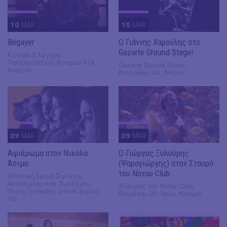
10
MAR
10
MAR
Bégayer
Ο Γιάννης Χαρούλης στο
Gazarte Ground Stage!
Κέντρο Ελέγχου
Τηλεοράσεων, Κύπρου 91Α,
Gazarte Ground Stage,
Κυψέλη
Βουτάδων 34, Αθήνα
09
MAR
09
MAR
Αφιέρωμα στον Νικόλα
Ο Γιώργος Ξυλούρης
Άσιμο
(Ψαρογιώργης) στον Σταυρό
του Νότου Club
Μουσική Σκηνή Σφίγγα,
Ακαδημίας και Ζωοδόχου
Σταυρός του Νότου Club,
Πηγής (είσοδος από Κιάφας
Θαρύπου 35, Νέος Κόσμος
13)