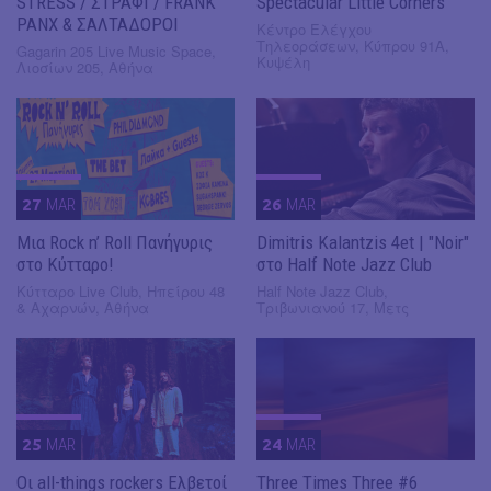
STRESS / ΣΤΡΑΦΙ / FRANK
Spectacular Little Corners
PANX & ΣΑΛΤΑΔΟΡΟΙ
Κέντρο Ελέγχου
Τηλεοράσεων, Κύπρου 91Α,
Gagarin 205 Live Music Space,
Κυψέλη
Λιοσίων 205, Αθήνα
27
MAR
26
MAR
Μια Rock n’ Roll Πανήγυρις
Dimitris Kalantzis 4et | "Noir"
στο Κύτταρο!
στο Half Note Jazz Club
Κύτταρο Live Club, Ηπείρου 48
Half Note Jazz Club,
& Αχαρνών, Αθήνα
Τριβωνιανού 17, Μετς
25
MAR
24
MAR
Οι all-things rockers Ελβετοί
Three Times Three #6