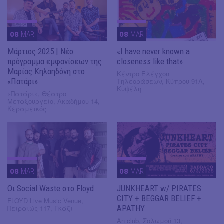
08
MAR
08
MAR
Μάρτιος 2025 | Νέο
«I have never known a
πρόγραμμα εμφανίσεων της
closeness like that»
Μαρίας Κηλαηδόνη στο
Κέντρο Ελέγχου
«Πατάρι»
Τηλεοράσεων, Κύπρου 91Α,
Κυψέλη
«Πατάρι», Θέατρο
Μεταξουργείο, Ακαδήμου 14,
Κεραμεικός
08
MAR
08
MAR
Οι Social Waste στο Floyd
JUNKHEART w/ PIRATES
CITY + BEGGAR BELIEF +
FLOYD Live Music Venue,
Πειραιώς 117, Γκάζι
APATHY
An club, Σολωμού 13,