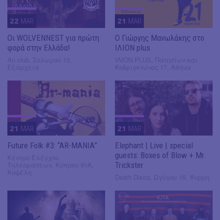
22
MAR
21
MAR
Οι WOLVENNEST για πρώτη
Ο Γιώργης Μανωλάκης στο
φορά στην Ελλάδα!
ΙΛΙΟΝ plus
An club, Σολωμού 13,
ΙΛΙΟΝ PLUS, Πατησίων και
Εξάρχεια
Κοδριγκτώνος 17, Αθήνα
21
MAR
21
MAR
Future Folk #3: “AR-MANIA”
Elephant | Live | special
guests: Boxes of Blow + Mr.
Κέντρο Ελέγχου
Τηλεοράσεων, Κύπρου 91Α,
Trickster
Κυψέλη
Death Disco, Ωγύγου 16, Ψυρρή