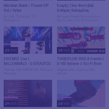
Meridian Blank / Pissed-Off
Έναρξη 13ου Φεστιβάλ
Kid / Hylas
Κιθάρας Καλαμάτας
An club, Σολωμού 13,
Μέγαρο Χορού Καλαμάτας,
Εξάρχεια
Αρτέμιδος 124, Καλαμάτα
29
MAR
29
MAR
ΕΘΙΣΜΟΣ Live |
TURBOFLOW 3000 & friends |
MILLENNIALS - Ο ΕΠΙΛΟΓΟΣ
0-100 Seirene // Sci-Fi River
Γήπεδο TAE KWON DO, Παλαιό
Gagarin 205, Λιοσίων 205,
Φάληρο
Αθήνα
29
MAR
28
MAR