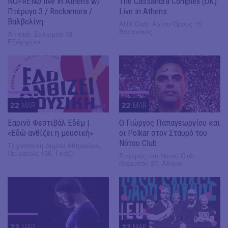
NOFRENØ live in Athens w/
The Cassandra Complex (UK)
Πτέρυγα 3 / Rockamora /
Live in Athens
Βαλβολίνη
AUX Club, Αγίου Όρους 15,
Βοτανικός
An club, Σολωμού 13,
Εξάρχεια
22
MAR
22
MAR
Εαρινό Φεστιβάλ Εδέμ |
Ο Γιώργος Παπαγεωργίου και
«Εδώ ανθίζει η μουσική»
οι Polkar στον Σταυρό του
Νότου Club
Τεχνόπολη Δήμου Αθηναίων,
Πειραιώς 100, Γκάζι
Σταυρός του Νότου Club,
Θαρύπου 37, Αθήνα
22
MAR
22
MAR