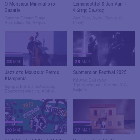
Ο Monsieur Minimal στο
Lemonostifel & Jan Van +
Gazarte
Φώτης Σιώτας
Gazarte Ground Stage,
Aux Club, Αγίου Όρους 15,
Βουτάδων 34, Αθήνα
Γκάζι
28
MAR
28
MAR
Jazz στο Μουσείο: Petros
Submersion Festival 2025
Klampanis
Κέντρο Ελέγχου
Τηλεοράσεων, Κύπρου 91Α,
Ίδρυμα Β & Ε Γουλανδρή,
Κυψέλη
Ερατοσθένους 13, Αθήνα
28
MAR
27
MAR