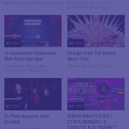
Bios Ρομάντσο, Αναξαγόρα 3-5
Πολλαπλοί χώροι | Δείτε
αναλυτικά στο κείμενο
07
MAR
07
MAR
Το νεοσύστατο Symposium
Straight From The Bottom
Web Radio παρτάρει
Music Fest
Symposium, Χαριλάου
Temple, Ίακχου 17, Γκάζι
Τρικούπη 79, Εξάρχεια
07
MAR
07
MAR
Οι Ploho έρχονται στην
VIRGIN MARY'S EYES |
Ελλάδα!
OTROS MUNDOS | Κ.
ΠΟΛΥΖΟΣ & ΟΙ "ΒΟΜΒΥΞ"
Gazarte Ground Stage,