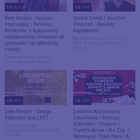
19
MAR
19
MAR
Dave Rempis - Γιώργος
Βραδιά Λίντερ | Xριστίνα
Κοκκινάρης - Αντώνης
Πουλίτση - Βασίλης
Ανισέγκος: ο Αμερικανός
Βαρβαρέσος
σαξοφωνίστας συνομιλεί με
Μέγαρο Μουσικής Αθηνών,
μουσικούς της αθηναϊκής
Βασ. Σοφίας & Κόκκαλη 1,
Αθήνα
σκηνής
Underflow Record Store,
Καλλιρρόης 39, Αθήνα
18
MAR
16
MAR
Dave Rempis – George
Συναυλία Αλληλεγγύης:
Kokkinaris Duo | KET
Σπυριδούλα / Χαοτική
Διάσταση / Τσιμέντο /
Κέντρο Ελέγχου
Τηλεοράσεων, Κύπρου 91Α,
Coyote's Arrow / Nιο.Στε. /
Κυψέλη
Μητσοφού /Frank Panx / Α