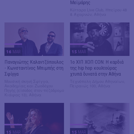
Μεϊμάρης
Κύτταρο Live Club, Ηπείρου 48
& Αχαρνών, Αθήνα
16
MAR
15
MAR
Παναγιώτης Καλαντζόπουλος
1ο ΧΙΠ ΧΟΠ CON: Η καρδιά
- Κωνσταντίνος Mπιμπής στη
της hip hop κουλτούρας
Σφίγγα
χτυπά δυνατά στην Αθήνα
Μουσική σκηνή Σφίγγα,
Τεχνόπολη Δήμου Αθηναίων,
Ακαδημίας και Ζωοδόχου
Πειραιώς 100, Αθήνα
Πηγής (είσοδος στον πεζόδρομο
Κιάφας 13), Αθήνα
15
MAR
15
MAR