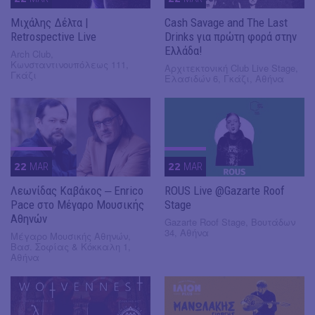
Μιχάλης Δέλτα |
Cash Savage and The Last
Retrospective Live
Drinks για πρώτη φορά στην
Ελλάδα!
Arch Club,
Κωνσταντινουπόλεως 111,
Αρχιτεκτονική Club Live Stage,
Γκάζι
Ελασιδών 6, Γκάζι, Αθήνα
22
MAR
22
MAR
Λεωνίδας Καβάκος ‒ Enrico
ROUS Live @Gazarte Roof
Pace στο Μέγαρο Μουσικής
Stage
Αθηνών
Gazarte Roof Stage, Βουτάδων
34, Αθήνα
Μέγαρο Μουσικής Αθηνών,
Βασ. Σοφίας & Κόκκαλη 1,
Αθήνα