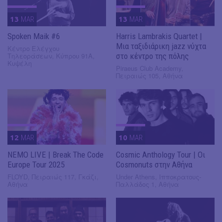
13
MAR
13
MAR
Spoken Maik #6
Harris Lambrakis Quartet |
Mια ταξιδιάρικη jazz νύχτα
Κέντρο Ελέγχου
Τηλεοράσεων, Κύπρου 91Α,
στο κέντρο της πόλης
Κυψέλη
Piraeus Club Academy,
Πειραιώς 105, Αθήνα
12
MAR
10
MAR
NEMO LIVE | Break The Code
Cosmic Anthology Tour | Oι
Europe Tour 2025
Cosmonuts στην Αθήνα
FLOYD, Πειραιώς 117, Γκάζι,
Under Athens, Ιπποκρατους-
Αθήνα
Παλλάδος 1, Αθήνα