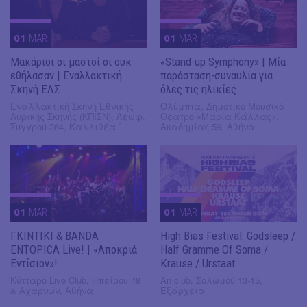
01
MAR
01
MAR
Μακάριοι οι μαστοί οι ουκ
«Stand-up Symphony» | Μία
εθήλασαν | Εναλλακτική
παράσταση-συναυλία για
Σκηνή ΕΛΣ
όλες τις ηλικίες
Εναλλακτική Σκηνή Εθνικής
Ολύμπια, Δημοτικό Μουσικό
Λυρικής Σκηνής (ΚΠΙΣΝ), Λεωφ.
Θέατρο «Μαρία Κάλλας»,
Συγγρού 364, Καλλιθέα ΄
Ακαδημίας 59, Αθήνα
01
MAR
01
MAR
ΓΚΙΝΤΙΚΙ & BANDA
High Bias Festival: Godsleep /
ENTOPICA Live! | «Αποκριά
Half Gramme Of Soma /
Εντίσιον»!
Krause / Urstaat
Κύτταρο Live Club, Ηπείρου 48
An club, Σολωμού 13-15,
& Αχαρνών, Αθήνα
Εξάρχεια