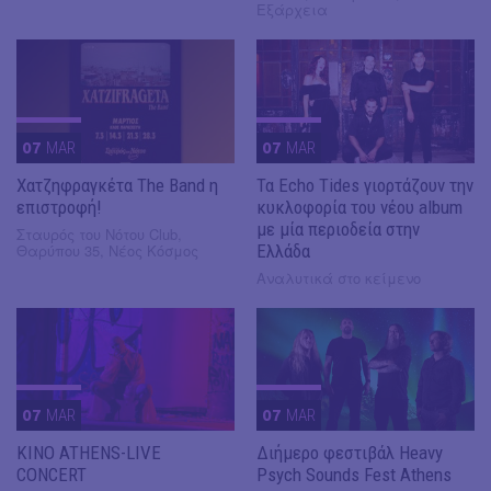
Εξάρχεια
07
MAR
07
MAR
Χατζηφραγκέτα The Band η
Τα Echo Tides γιορτάζουν την
επιστροφή!
κυκλοφορία του νέου album
με μία περιοδεία στην
Σταυρός του Νότου Club,
Θαρύπου 35, Νέος Κόσμος
Ελλάδα
Αναλυτικά στο κείμενο
07
MAR
07
MAR
KINO ATHENS-LIVE
Διήμερο φεστιβάλ Heavy
CONCERT
Psych Sounds Fest Athens