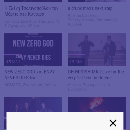
Η Ελένη Τσαλιγοπούλου τον
a drunk man’s next step
Μάρτιο στο Κύτταρο
Κέντρο Ελέγχου
Τηλεοράσεων, Κύπρου 91Α,
Κύτταρο Live Club, Ηπείρου 48
Κυψέλη
& Αχαρνών, Αθήνα
15
MAR
15
MAR
NEW ZERO GOD και ENVY
OH HIROSHIMA | Live for the
NEVER DIES live
very 1st time in Greece
NOMADS, Ερμού 135, Αθήνα
An club, Σολωμού 13-15,
Εξάρχεια
15
MAR
14
MAR