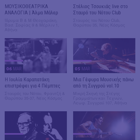
ΜΟΥΣΙΚΟΘΕΑΤΡΙΚΑ
Στέλιος Τσουκιάς live στο
ΑΝΑΛΟΓΙΑ | Άλμα Μάλερ
Σταυρό του Νότου Club
Ίδρυμα Β & Μ Θεοχαράκη,
Σταυρός του Νότου Club,
Βασ. Σοφίας 9 & Μέρλιν 1,
Θαρύπου 35, Νέος Κόσμος
Αθήνα
06
MAR
05
MAR
Η Ιουλία Καραπατάκη
Μια Γέφυρα Μουσικής πάνω
επιστρέφει για 4 Πέμπτες
από τη Συγγρού vol.10
Σταυρός του Νότου, Φραντζή &
Μικρή Σκηνή της Στέγης
Θαρύπου 35-37, Νέος Κόσμος
Γραμμάτων και Τεχνών,
Λεωφ. Συγγρού 107, Αθήνα