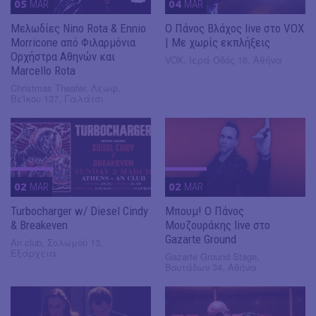
05
MAR
04
MAR
Μελωδίες Nino Rota & Ennio
Ο Πάνος Βλάχος live στο VOX
Morricone από Φιλαρμόνια
| Με χωρίς εκπλήξεις
Ορχήστρα Αθηνών και
VOX, Ιερά Οδός 16, Αθήνα
Marcello Rota
Christmas Theater, Λεωφ.
Βεΐκου 137, Γαλάτσι
02
MAR
02
MAR
Turbocharger w/ Diesel Cindy
Μπουμ! Ο Πάνος
& Breakeven
Μουζουράκης live στο
Gazarte Ground
An club, Σολωμού 13,
Εξάρχεια
Gazarte Ground Stage,
Βουτάδων 34, Αθήνα