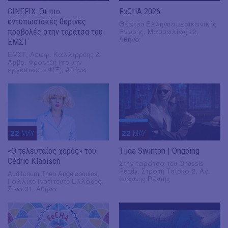
CINEFIX: Οι πιο
FeCHA 2026
εντυπωσιακές θερινές
Θέατρο Ελληνοαμερικανικής
προβολές στην ταράτσα του
Ένωσης, Μασσαλίας 22,
Αθήνα
ΕΜΣΤ
ΕΜΣΤ, Λεωφ. Καλλιρρόης &
Αμβρ. Φραντζή (πρώην
εργοστάσιο ΦΙΞ), Αθήνα
22
MAY
22
MAY
«Ο τελευταίος χορός» του
Tilda Swinton | Ongoing
Cédric Klapisch
Στην ταράτσα του Onassis
Ready, Στρατή Τσίρκα 2, Άγ.
Auditorium Theo Angelopoulos,
Ιωάννης Ρέντης
Γαλλικό Ινστιτούτο Ελλάδος,
Σίνα 31, Αθήνα