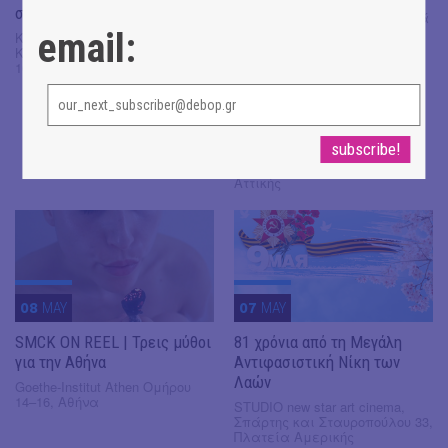
σκοπό
Ταινιοθήκη της Ελλάδος, Ιερά
Οδός 48 & Μεγάλου
email:
Κινηματογράφος Τριανόν,
Αλεξάνδρου 134-136,
Κοδριγκτώνος 21 & Πατησίων
Κεραμεικός, Ολύμπιον,
101
αίθουσα «Παύλος Ζάννας»,
Πλατεία Αριστοτέλους 10,
Θεσσαλονίκη,
Κινηματοθέατρο Ρένα
Βλαχοπούλου, Ναύαρχου
Κουντουριώτη Παύλου 40 &
Μυριοφύτου 55, Αιγάλεω
Αττικής
08
MAY
07
MAY
SMCK ON REEL | Τρεις μύθοι
81 χρόνια από τη Μεγάλη
για την Αθήνα
Αντιφασιστική Νίκη των
Λαών
Goethe-Institut Athen Ομήρου
14–16, Αθήνα
STUDIO new star art cinema,
Σπάρτης και Σταυροπούλου 33,
Πλατεία Αμερικής