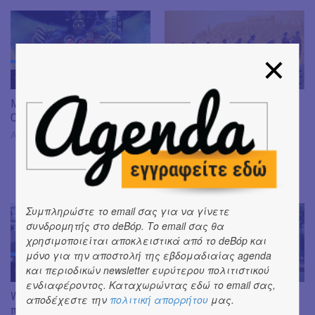
11
MAY
11
MAY
Midnight Express: ’80s Night
Avant-première του
Out
ντοκιμαντέρ «Το λίκνο της
Δημοκρατίας» της Florence
Ακαδημία Πλάτωνος
Tran
Auditorium Theo Angelopoulos –
Γαλλικό Ινστιτούτο Ελλάδος,
Σίνα 3, Αθήνα
Συμπληρώστε το email σας για να γίνετε
συνδρομητής στο deBόp. Το email σας θα
χρησιμοποιείται αποκλειστικά από το deBόp και
μόνο για την αποστολή της εβδομαδιαίας agenda
και περιοδικών newsletter ευρύτερου πολιτιστικού
11
MAY
10
MAY
ενδιαφέροντος. Καταχωρώντας εδώ το email σας,
We are Fugazi: Ειδική
Νικολέτα Παράσχη | Ιερά
αποδέχεστε την
πολιτική απορρήτου
μας.
προβολή για φιλανθρωπικό
Οδός, 21 χλμ.