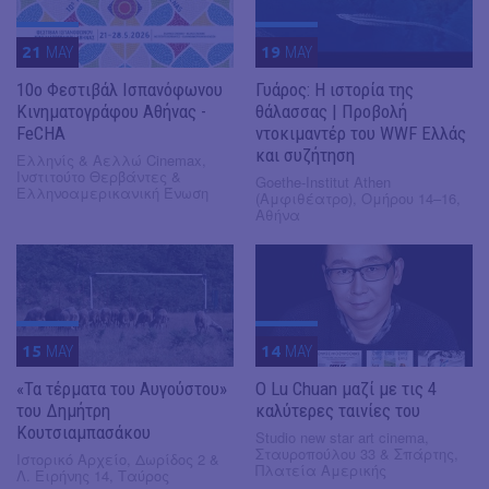
21
MAY
19
MAY
10ο Φεστιβάλ Ισπανόφωνου
Γυάρος: Η ιστορία της
Κινηματογράφου Αθήνας -
θάλασσας | Προβολή
FeCHA
ντοκιμαντέρ του WWF Eλλάς
και συζήτηση
Ελληνίς & Αελλώ Cinemax,
Ινστιτούτο Θερβάντες &
Goethe-Institut Athen
Ελληνοαμερικανική Ένωση
(Αμφιθέατρο), Ομήρου 14–16,
Αθήνα
15
MAY
14
MAY
«Τα τέρματα του Αυγούστου»
O Lu Chuan μαζί με τις 4
του Δημήτρη
καλύτερες ταινίες του
Κουτσιαμπασάκου
Studio new star art cinema,
Σταυροπούλου 33 & Σπάρτης,
Ιστορικό Αρχείο, Δωρίδος 2 &
Πλατεία Αμερικής
Λ. Ειρήνης 14, Ταύρος