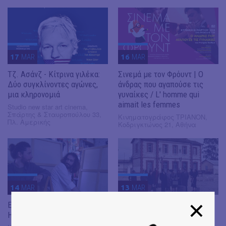
17
MAR
16
MAR
Τζ. Ασάνζ - Κίτρινα γιλέκα:
Σινεμά με τον Φρόυντ | Ο
Δύο συγκλίνοντες αγώνες,
άνδρας που αγαπούσε τις
μια κληρονομιά
γυναίκες / L' homme qui
aimait les femmes
Studio new star art cinema,
Σπάρτης & Σταυροπούλου 33,
Κινηματογράφος ΤΡΙΑΝΟΝ,
Πλ. Αμερικής
Κοδριγκτώνος 21, Αθήνα
14
MAR
13
MAR
ΕΔΩ ΜΙΛΑΜΕ ΓΙΑ ΛΑΤΡΕΙΑ |
Η πτώση των δικτατοριών
Η ιστορία των Κόρε. Ύδρο.
και η άνθηση του νέου
κινηματογράφου | Ελλάδα-