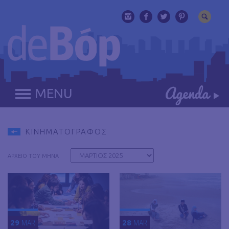
MENU
ΚΙΝΗΜΑΤΟΓΡΑΦΟΣ
ΑΡΧΕΙΟ ΤΟΥ ΜΗΝΑ
29
MAR
28
MAR