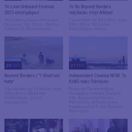
Το Love Unbound Festival
Το 9ο Beyond Borders
2025 επιστρέφει!
ταξιδεύει στην Αθήνα!
Τεχνόπολη Δήμου Αθηναίων,
Ταινιοθήκη της Ελλάδος, Ιερά
Πειραιώς 100, Γκάζι, Ypsilon,
Οδός 48 και Μεγάλου
Εδέσσης 5, Θεσσαλονίκη
Αλεξάνδρου, Αθήνα
28
MAR
27
MAR
Beyond Borders | "I Shall not
Independent Cinema NOW: Το
hate"
KINO πάει Πάντειον
Ταινιοθήκη της Ελλάδος, Ιερά
Πάντειον Πανεπιστήμιο,
Οδός 48 και Μεγάλου
Λεωφόρος Ανδρέα Συγγρού
Αλεξάνδρου, μετρό
136, Φραγκούδη Πάντου,
Κεραμεικός
Καλλιθέα, Αίθουσα Σάκη
Καράγιωργα ΙΙ, 2ος Όροφος,
Νέο κτίριο