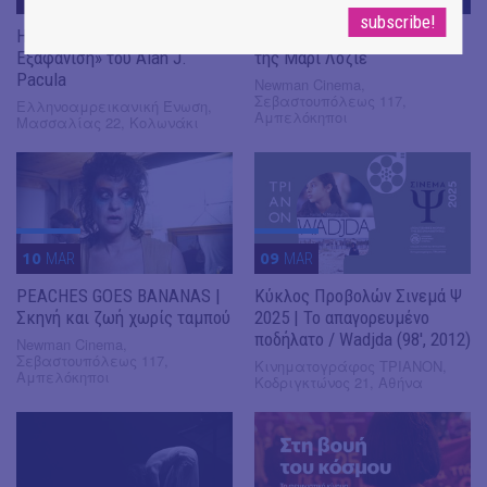
HAU Movie Club | «Η
"PEACHES GOES BANANAS"
Εξαφάνιση» του Alan J.
της Μαρί Λοζιέ
Pacula
Newman Cinema,
Σεβαστουπόλεως 117,
Ελληνοαμρεικανική Ένωση,
Αμπελόκηποι
Μασσαλίας 22, Κολωνάκι
10
MAR
09
MAR
PEACHES GOES BANANAS |
Κύκλος Προβολών Σινεμά Ψ
Σκηνή και ζωή χωρίς ταμπού
2025 | Το απαγορευμένο
ποδήλατο / Wadjda (98', 2012)
Newman Cinema,
Σεβαστουπόλεως 117,
Κινηματογράφος ΤΡΙΑΝΟΝ,
Αμπελόκηποι
Κοδριγκτώνος 21, Αθήνα