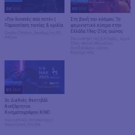
08
MAR
05
MAR
«Πιο δυνατές από ποτέ» |
Στη βουή του κόσμου: Το
Παρουσίαση ταινίας & ομιλία
φεμινιστικό κίνημα στην
Ελλάδα 19ος-21ος αιώνας
Cinobo Όπερα, Ακαδημίας 57,
Αθήνα
Ταινιοθήκη της Ελλάδος, Ιερά
Οδός 48 και Μεγάλου
Αλεξάνδρου, μετρό
Κεραμεικός
01
MAR
3ο Διεθνές Φεστιβάλ
Ανεξάρτητου
Κινηματογράφου KINO
πολλαπλές τοποθεσίες//
αναλυτικά στο link