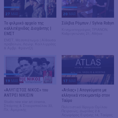
27
MAR
20
MAR
Το φιλμικό αρχείο της
Σύλβια Ρόμπυν / Sylvia Robyn
καλλιτέχνιδας Διοχάντης |
Κινηματογράφος ΤΡΙΑΝΟΝ,
ΕΜΣΤ
Κοδριγκτώνος 21, Αθήνα
ΕΜΣΤ, Μεσοπάτωμα | Αίθουσα
προβολών, Λεώφ. Καλλιρρόης
& Αμβρ. Φραντζή
19
MAR
17
MAR
«ΑΛΥΓΙΣΤΟΣ ΝΙΚΟΣ» του
«Άτλας» | Απογεύματα με
ΑΝΤΡΕΙ ΝΙΚΙΣΙΝ
ελληνικά ντοκιμαντέρ στον
Ταύρο
Studio new star art cinema,
Σπάρτης & Σταυροπούλου 33,
Πολιτιστικό Ίδρυμα Ομίλου
Πλ. Αμερικής
Πειραιώς, Δωρίδος 2 &
Λεωφόρος Ειρήνης 14, Ταύρος