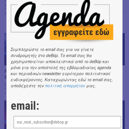
Κινηματογράφος Ολύμπιον,
Αίθουσα Τζων Κασσαβέτης,
Ισπανία-Πορτογαλία
Πλατεία Αριστοτέλους 10,
Ταινιοθήκη της Ελλάδος, Ιερά
Θεσσαλονίκη
Οδός 48 και Μεγάλου
Αλεξάνδρου, μετρό
Κεραμεικός
Συμπληρώστε το email σας για να γίνετε
συνδρομητής στο deBόp. Το email σας θα
χρησιμοποιείται αποκλειστικά από το deBόp και
13
MAR
13
MAR
μόνο για την αποστολή της εβδομαδιαίας agenda
Agnès Varda & JR | Πρόσωπα
"Γυναίκες μαχήτριες-Μέρος
και περιοδικών newsletter ευρύτερου πολιτιστικού
& Ιστορίες
Β' 1944-1960"
ενδιαφέροντος. Καταχωρώντας εδώ το email σας,
ΕΜΣΤ, Λεώφ. Καλλιρρόης &
Κινηματογράφος ΤΡΙΑΝΟΝ,
αποδέχεστε την
πολιτική απορρήτου
μας.
Αμβρ. Φραντζή (πρώην
Κοδριγκτώνος 21, Αθήνα
εργοστάσιο Φιξ)
email:
12
MAR
10
MAR