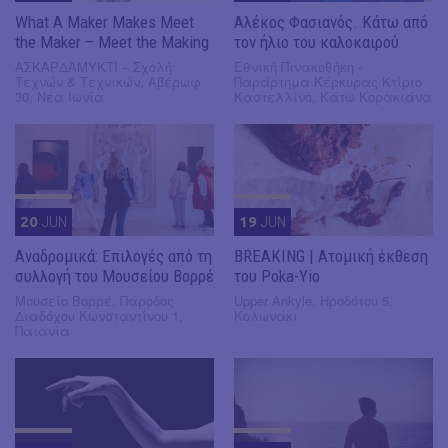
What A Maker Makes Meet
Αλέκος Φασιανός. Κάτω από
the Maker – Meet the Making
τον ήλιο του καλοκαιρού
ΑΣΚΑΡΔΑΜΥΚΤΙ – Σχολή
Εθνική Πινακοθήκη -
Τεχνών & Τεχνικών, Αβέρωφ
Παράρτημα Κέρκυρας Kτίριο
30, Νέα Ιωνία
Καστελλίνο, Κάτω Κορακιάνα
20
JUN
19
JUN
Αναδρομικά: Επιλογές από τη
BREAKING | Ατομική έκθεση
συλλογή του Μουσείου Βορρέ
του Poka-Yio
Μουσείο Βορρέ, Πάροδος
Upper Ankyle, Ηροδότου 5,
Διαδόχου Κωνσταντίνου 1,
Κολωνάκι
Παιανία