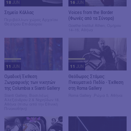
18
JUN
16
JUN
Σημείο Κάλλας
Voices from the Border
(Φωνές από τα Σύνορα)
Περιβάλλων χώρος Αρχαίου
Θεάτρου Επιδαύρου
Goethe-Institut Athen, Ομήρου
14–16, Αθήνα
11
JUN
11
JUN
Ομαδική Έκθεση
Θεόδωρος Στάμος:
Ζωγραφικής των νικητών
Πνευματικό Πεδίο - Έκθεση
της Columbia x Sianti Gallery
στη Roma Gallery
Sianti Gallery, Βασιλέως
Roma Gallery ,Ρώμα 5, Αθήνα
Αλεξάνδρου 2 & Νηρηίδων 18,
Αθήνα (πίσω από την Εθνική
Πινακοθήκη)