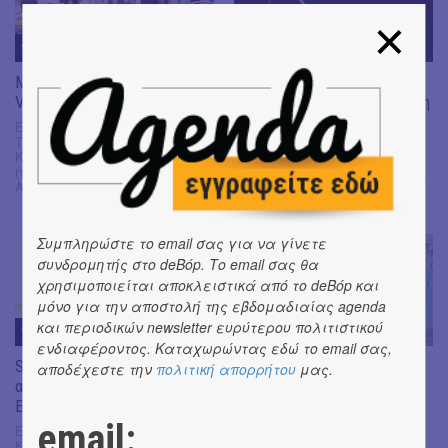
11
JUN
11
JUN
Μαργαρίτα Αθανασίου,
Spotlight | Γιώργος Λάππας |
Voices, 2025
Η τέχνη ξεκινάει πάντα με τη
λέξη έστω
Εθνικό Μουσείο Σύγχρονης
Τέχνης, Αίθουσα προβολών, -1,
Εθνικό Μουσείο Σύγχρονης
Καλλιρρόης & Αμβρ. Φραντζή
Τέχνης, Όροφος 2,
(πρώην εργοστάσιο ΦΙΞ),
Καλλιρρόης & Αμβρ. Φραντζή
Αθήνα
(πρώην εργοστάσιο Φιξ),
Αθήνα
Συμπληρώστε το email σας για να γίνετε
συνδρομητής στο deBόp. Το email σας θα
χρησιμοποιείται αποκλειστικά από το deBόp και
μόνο για την αποστολή της εβδομαδιαίας agenda
και περιοδικών newsletter ευρύτερου πολιτιστικού
11
JUN
06
JUN
ενδιαφέροντος. Καταχωρώντας εδώ το email σας,
South by Southeast | Νέες
«Ενδιάμεσοι χώροι» των
αποδέχεστε την
πολιτική απορρήτου
μας.
αναγνώσεις στη Συλλογή του
Τατιάνα Μαυρομάτη και
ΕΜΣΤ
Δήμητρα Κάκκα
email:
ΕΜΣΤ, Όροφος 2, Λεωφ.
FokiaNou Art Space Ιωάννου,
Καλλιρρόης & Αμβρ. Φραντζή
Φωκιανού 24, Παγκράτι, 7ος