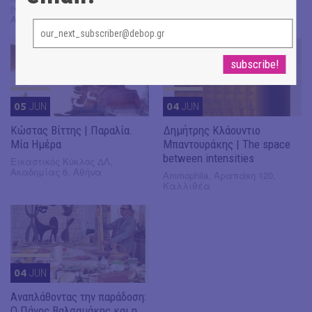
(πρώην εργοστάσιο ΦΙΞ),
όροφος
Αθήνα
05
JUN
04
JUN
Κώστας Βίττης | Παραλία.
Δημήτρης Κλάουντιο
Μία Ημέρα
Μπαντουράκης | The space
between intensities
Εικαστικός Κύκλος ΔΛ,
Ακαδημίας 6, Αθήνα
Ammophila, Αραπάκη 120,
Καλλιθέα
04
JUN
Αναπλάθοντας την παράδοση:
O Πάνος Βαλσαμάκης και η