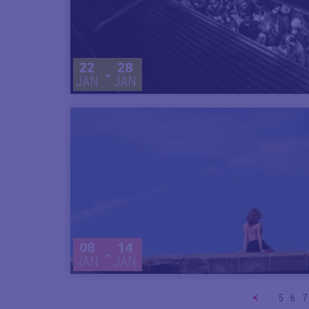
22
28
-
JAN
JAN
08
14
-
JAN
JAN
5
6
7