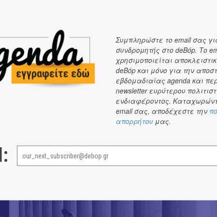
12
18
-
FEB
FEB
Συμπληρώστε το email σας γι
συνδρομητής στο deBόp. Το em
χρησιμοποιείται αποκλειστικ
deBόp και μόνο για την αποσ
εβδομαδιαίας agenda και πε
newsletter ευρύτερου πολιτιστ
ενδιαφέροντος. Καταχωρώντ
email σας, αποδέχεστε την
πο
απορρήτου
μας.
29
04
-
JAN
FEB
l: