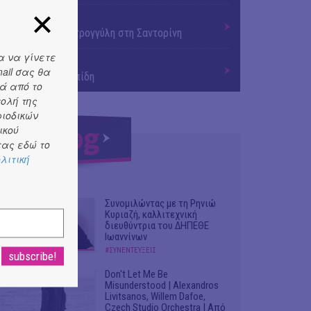
ΜΟΥΣΙΚΗ
9o Φεστιβάλ Στρογγύλη στη Σαντορίνη
α να γίνετε
ΘΕΑΤΡΟ / ΧΟΡΟΣ
ail σας θα
«Ίων» του Ευρυπίδη
ά από το
τολή της
ριοδικών
ικού
ας εδώ το
λιτική
Συνομιλώντας με τη Ρηνιώ
Κυριαζή, καλλιτεχνική
διευθύντρια του ΔΗΠΕΘΕ
Ιωαννίνων
#ΣΥΝΕΝΤΕΥΞΕΙΣ
Don't Let Me Be
Misunderstood | Alexandros
Livitsanos, Willem Dafoe,
Czech Studio Orchestra | Από