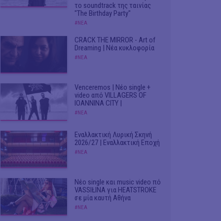
το soundtrack της ταινίας
"The Birthday Party"
#ΝΕΑ
CRACK THE MIRROR - Art of
Dreaming | Νέα κυκλοφορία
#ΝΕΑ
Venceremos | Νέο single +
video από VILLAGERS OF
IOANNINA CITY |
#ΝΕΑ
Εναλλακτική Λυρική Σκηνή
2026/27 | Εναλλακτική Εποχή
#ΝΕΑ
Νέο single και music video πό
VASSIŁINA για HEATSTROKE
σε μία καυτή Αθήνα
#ΝΕΑ