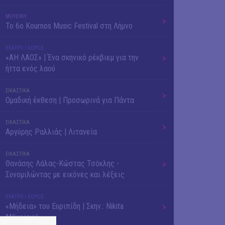
ΜΟΥΣΙΚΗ
Το 6ο Kournos Music Festival στη Λήμνο
ΘΕΑΤΡΟ / ΧΟΡΟΣ
«ΑΗ ΛΑΟΣ» | Ένα σκηνικό ρέκβιεμ για την
ήττα ενός λαού
ΕΙΚΑΣΤΙΚΑ
Ομαδική έκθεση | Προσωρινά για Πάντα
ΕΙΚΑΣΤΙΚΑ
Αργύρης Ραλλιάς | Λιτανεία
ΕΙΚΑΣΤΙΚΑ
Θανάσης Λάλας-Κώστας Τσόκλης -
Συνομιλώντας με εικόνες και λέξεις
ΘΕΑΤΡΟ / ΧΟΡΟΣ
«Μήδεια» του Ευριπίδη | Σκην.: Nikita
Milivojević