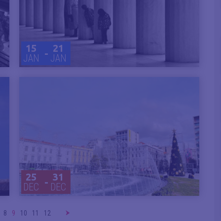
15
21
-
JAN
JAN
25
31
-
DEC
DEC
8
9
10
11
12