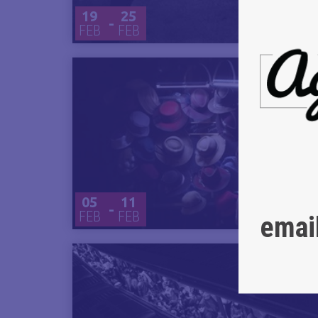
19
25
-
FEB
FEB
05
11
-
FEB
FEB
emai