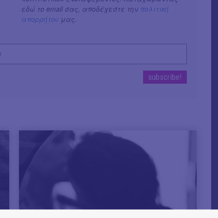
εδώ το email σας, αποδέχεστε την
πολιτική
απορρήτου
μας.