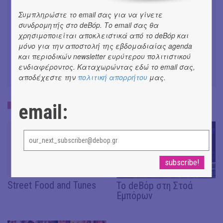
#ΝΕΑ
Συμπληρώστε το email σας για να γίνετε
συνδρομητής στο deBόp. Το email σας θα
Γεννάδειος Βιβλιοθήκη |
χρησιμοποιείται αποκλειστικά από το deBόp και
Ολοκληρώθηκε ο Μαθητικός
μόνο για την αποστολή της εβδομαδιαίας agenda
Διαγωνισμός «Ο Τόπος μου»
και περιοδικών newsletter ευρύτερου πολιτιστικού
#ΝΕΑ
ενδιαφέροντος. Καταχωρώντας εδώ το email σας,
αποδέχεστε την
πολιτική απορρήτου
μας.
email:
ΔΡΑΣΕΙΣ
Street Food and Tunes
Το deBόp στη Στοά
Εμπόρων