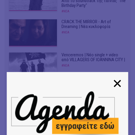
Από το soundtrack της ταινίας "The
Birthday Party"
#ΝΕΑ
CRACK THE MIRROR - Art of
Dreaming | Νέα κυκλοφορία
#ΝΕΑ
Venceremos | Νέο single + video
από VILLAGERS OF IOANNINA CITY |
#ΝΕΑ
Εναλλακτική Λυρική Σκηνή 2026/27
| Εναλλακτική Εποχή
#ΝΕΑ
Νέο single και music video πό
VASSIŁINA για HEATSTROKE σε μία
καυτή Αθήνα