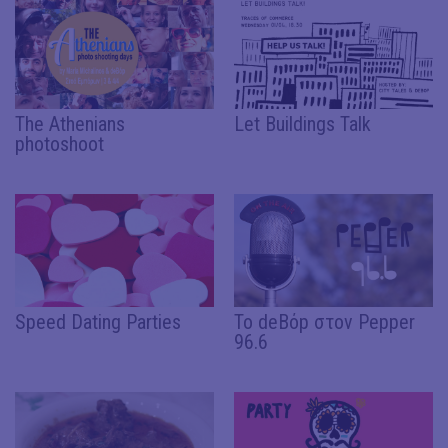
The Athenians
Let Buildings Talk
photoshoot
Speed Dating Parties
Το deΒόp στον Pepper
96.6