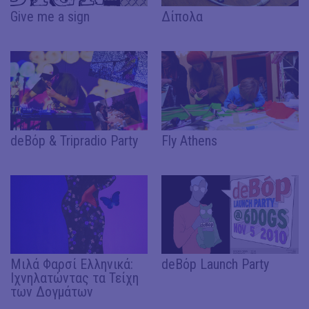
Give me a sign
Δίπολα
deBόp & Tripradio Party
Fly Athens
Μιλά Φαρσί Ελληνικά:
deBόp Launch Party
Ιχνηλατώντας τα Τείχη
των Δογμάτων