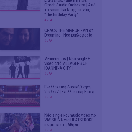
Livitsanos, Willem Dafoe,
Czech Studio Orchestra | Από
το soundtrack της ταινίας
"The Birthday Party"
#ΝΕΑ
CRACK THE MIRROR - Art of
Dreaming | Νέα κυκλοφορία
#ΝΕΑ
Venceremos | Νέο single +
video από VILLAGERS OF
IOANNINA CITY |
#ΝΕΑ
Εναλλακτική Λυρική Σκηνή
2026/27 | Εναλλακτική Εποχή
#ΝΕΑ
Νέο single και music video πό
VASSIŁINA για HEATSTROKE
σε μία καυτή Αθήνα
#ΝΕΑ