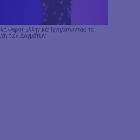
λά Φαρσί Ελληνικά: Ιχνηλατώντας τα
ίχη των Δογμάτων