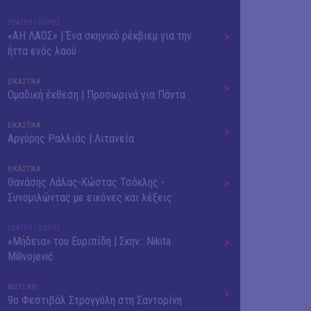
ΘΕΑΤΡΟ / ΧΟΡΟΣ
«ΑΗ ΛΑΟΣ» | Ένα σκηνικό ρέκβιεμ για την
ήττα ενός λαού
ΕΙΚΑΣΤΙΚΑ
Ομαδική έκθεση | Προσωρινά για Πάντα
ΕΙΚΑΣΤΙΚΑ
Αργύρης Ραλλιάς | Λιτανεία
ΕΙΚΑΣΤΙΚΑ
Θανάσης Λάλας-Κώστας Τσόκλης -
Συνομιλώντας με εικόνες και λέξεις
ΘΕΑΤΡΟ / ΧΟΡΟΣ
«Μήδεια» του Ευριπίδη | Σκην.: Nikita
Milivojević
ΜΟΥΣΙΚΗ
9o Φεστιβάλ Στρογγύλη στη Σαντορίνη