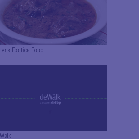
hens Exotica Food
Walk