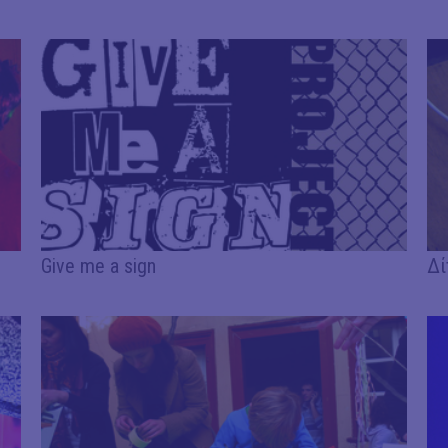
Give me a sign
Δί