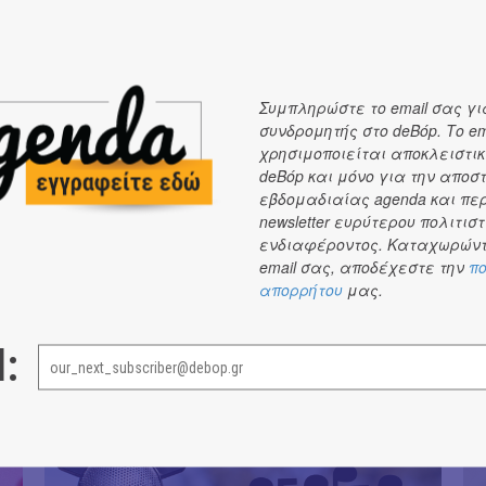
Συμπληρώστε το email σας γι
συνδρομητής στο deBόp. Το em
χρησιμοποιείται αποκλειστικ
deBόp και μόνο για την αποσ
εβδομαδιαίας agenda και πε
newsletter ευρύτερου πολιτιστ
ενδιαφέροντος. Καταχωρώντ
email σας, αποδέχεστε την
πο
απορρήτου
μας.
l:
The Athenians photoshoot
Le