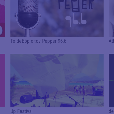
Το deΒόp στον Pepper 96.6
At
Up Festival
de