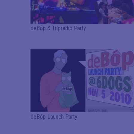
deBόp & Tripradio Party
deBόp Launch Party