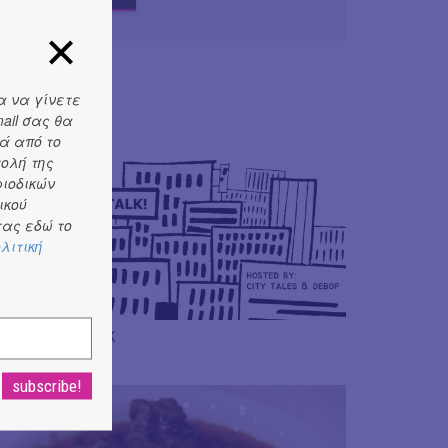
α να γίνετε
ail σας θα
ά από το
τολή της
ριοδικών
ικού
ας εδώ το
λιτική
t Buildings Talk