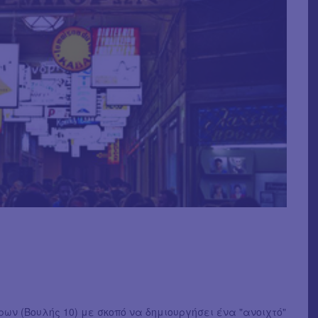
όρων (Βουλής 10) με σκοπό να δημιουργήσει ένα "ανοιχτό"