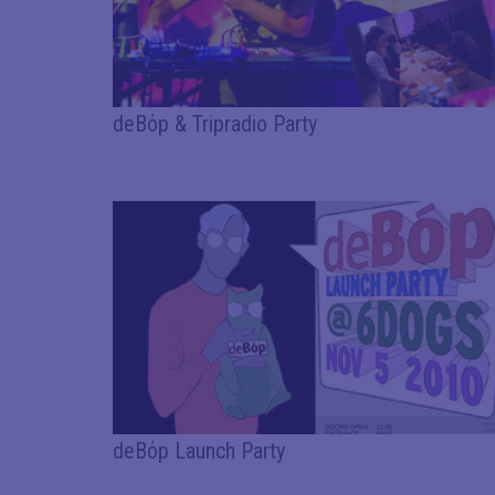
deBόp & Tripradio Party
deBόp Launch Party