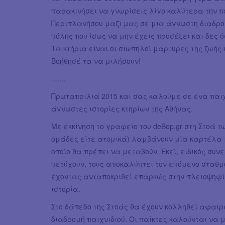
παρακινήσει να γνωρίσεις λίγο καλύτερα την πό
Περιπλανήσου μαζί μας σε μια άγνωστη διαδρομ
πόλης που ίσως να μην έχεις προσέξει και δες ό
Τα κτήρια είναι οι σιωπηλοί μάρτυρες της ζωής κ
Βοήθησέ τα να μιλήσουν!
.......
Πρωταπριλιά 2015 και σας καλούμε σε ένα παιχ
άγνωστες ιστορίες κτηρίων της Αθήνας.
Με εκκίνηση το γραφείο του deBop.gr στη Στοά τω
ομάδες είτε ατομικά) λαμβάνουν μία καρτέλα μ
οποίο θα πρέπει να μεταβούν. Εκεί, ειδικός συνε
πετύχουν, τους αποκαλύπτει τον επόμενο σταθμό
έχοντας ανταποκριθεί επαρκώς στην πλειοψηφί
ιστορία.
Στο δάπεδο της Στοάς θα έχουν κολληθεί αφαιρ
διαδρομή παιχνιδιού. Οι παίκτες καλούνται να μ