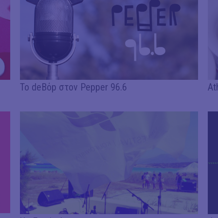
Το deΒόp στον Pepper 96.6
At