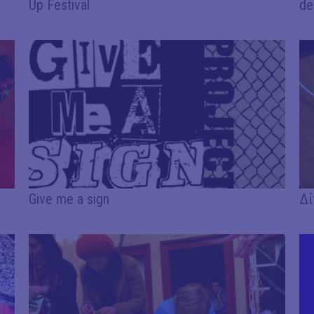
Up Festival
de
Give me a sign
Δί