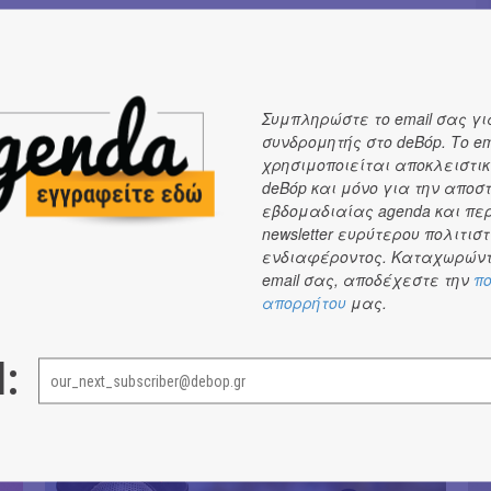
Συμπληρώστε το email σας γι
συνδρομητής στο deBόp. Το em
χρησιμοποιείται αποκλειστικ
deBόp και μόνο για την αποσ
εβδομαδιαίας agenda και πε
newsletter ευρύτερου πολιτιστ
ενδιαφέροντος. Καταχωρώντ
email σας, αποδέχεστε την
πο
απορρήτου
μας.
l:
Th
Το deBόp στη Στοά Εμπόρων