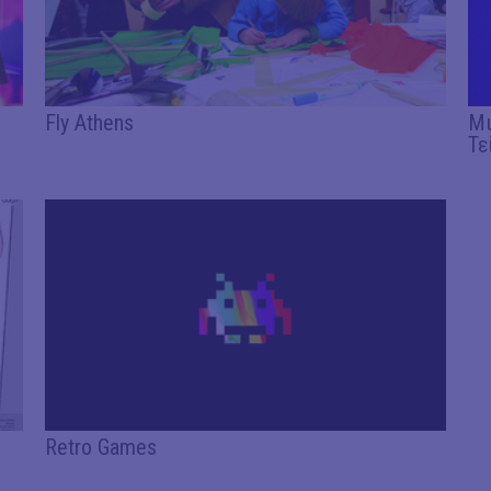
Fly Athens
Μι
Τε
Retro Games