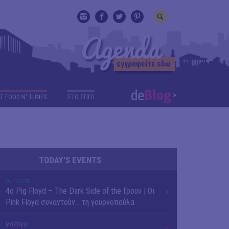
T FOOD N' TUNES
ΣΤΟ ΣΠΙΤΙ
TODAY'S EVENTS
OUTDΟORS
4ο Pig Floyd – The Dark Side of the Γρουν | Οι
Pink Floyd συναντούν… τη γουρνοπούλα
ΜΟΥΣΙΚΗ