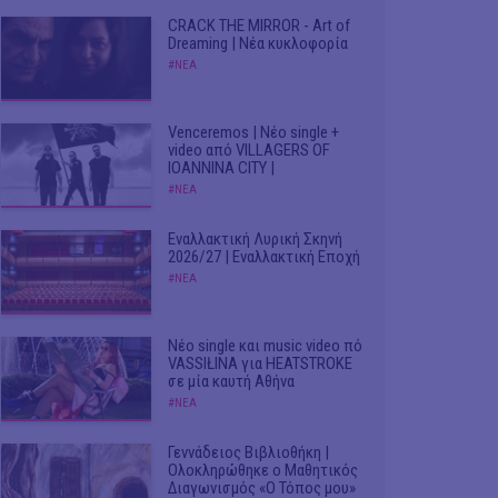
CRACK THE MIRROR - Art of
Dreaming | Νέα κυκλοφορία
#ΝΕΑ
Venceremos | Νέο single +
video από VILLAGERS OF
IOANNINA CITY |
#ΝΕΑ
Εναλλακτική Λυρική Σκηνή
2026/27 | Εναλλακτική Εποχή
#ΝΕΑ
Νέο single και music video πό
VASSIŁINA για HEATSTROKE
σε μία καυτή Αθήνα
#ΝΕΑ
Γεννάδειος Βιβλιοθήκη |
Ολοκληρώθηκε ο Μαθητικός
Διαγωνισμός «Ο Τόπος μου»