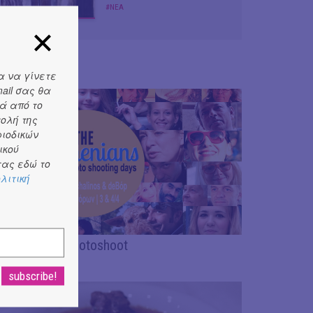
#ΝΕΑ
α να γίνετε
ail σας θα
ά από το
τολή της
ριοδικών
ικού
ας εδώ το
λιτική
e Athenians photoshoot