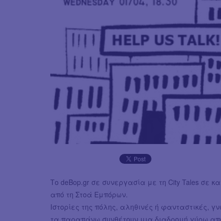
Το deBop.gr σε συνεργασία με τη City Tales σε 
από τη Στοά Εμπόρων.
Ιστορίες της πόλης, αληθινές ή φανταστικές, γν
τα παραπάνω συνθέτουν μια διαδρομή γύρω από