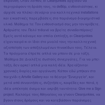
έκφανση. Όταν λοιπόν, οι Cleanjunkies άρχισαν να
περιγράφουν τη δράση τους, το deBόp, ενθουσιάστηκε, κι
άρχισε να πλέκει σενάρια για καλλιτεχνικά installations
και εικαστικές παρεμβάσεις στο παράνομο διαφημιστικό
υλικό. Μάθημα 1o: Τον ενθουσιασμό σας μην τον κρύβετε.
Αρθρώστε τον. Πολύ πιθανό να βρείτε συνοδοιπόρους!
Εμείς αυτό κάναμε και οποία έκπληξη, οι Cleanjunkies
είχαν καιρό κι οι ίδιοι στο μυαλό τους την καλλιτεχνική
αξιοποίηση των αποξηλωμένων πινακίδων τους. Τέλεια.
Τα πράγματα έπρεπε απλά να μπουν σε μια τάξη.
Μάθημα 2ο: Διαλέξτε σωστούς συνεργάτες. Για να μπει
τάξη, δεν αρκεί απλά μια καλή ιδέα. Χρειάζονται
χρονικές διορίες και οργάνωση. Κάπου εδώ μπήκαν στο
παιχνίδι η Artville Gallery και το θέατρο "Συνεργείο", και
μετά από συναντήσεις, συζητήσεις, καφέδες και ποτά, η
ιδέα απέκτησε όνομα και ακριβή ταυτότητα: Give me a Sign
project. Καλούμε τους Αθηναίους να γίνουν Cleanjunkies, να
βγουν στους δρόμους και να κατεβάσουν παράνομες