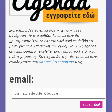
Συμπληρώστε το email σας για να γίνετε
Don't Let Me Be Misunderstood |
συνδρομητής στο deBόp. Το email σας θα
Alexandros Livitsanos, Willem
χρησιμοποιείται αποκλειστικά από το deBόp και
Dafoe, Czech Studio Orchestra |
μόνο για την αποστολή της εβδομαδιαίας agenda
Από το soundtrack της ταινίας "The
Birthday Party"
και περιοδικών newsletter ευρύτερου πολιτιστικού
#ΝΕΑ
ενδιαφέροντος. Καταχωρώντας εδώ το email σας,
αποδέχεστε την
πολιτική απορρήτου
μας.
CRACK THE MIRROR - Art of
Dreaming | Νέα κυκλοφορία
#ΝΕΑ
email:
Venceremos | Νέο single + video
από VILLAGERS OF IOANNINA CITY |
#ΝΕΑ