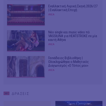
Εναλλακτική Λυρική Σκηνή 2026/27
| Εναλλακτική Εποχή
#ΝΕΑ
Νέο single και music video πό
VASSIŁINA για HEATSTROKE σε μία
καυτή Αθήνα
#ΝΕΑ
Γεννάδειος Βιβλιοθήκη |
Ολοκληρώθηκε ο Μαθητικός
Διαγωνισμός «Ο Τόπος μου»
#ΝΕΑ
ΔΡΑΣΕΙΣ