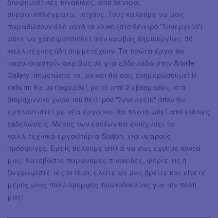
διαφημιστικές πινακίδες, από δέντρα,
συρματοπλέγματα, τοίχους. Τους καλούμε να μας
παραδώσουν όλο αυτό το υλικό (στο θέατρο "Συνεργείο")
ώστε να χρησιμοποιηθεί σαν καμβάς δημιουργίας. 30
καλλιτέχνες ήδη συμμετέχουν. Τα πρώτα έργα θα
παρουσιαστούν ακριβώς σε μία εβδομάδα στην Artville
Gallery -σημειώστε το, αν και θα σας ενημερώσουμε! Η
έκθεση θα μεταφερθεί μετά από 2 εβδομάδες, στο
βιομηχανικό χώρο του θεάτρου "Συνεργείο" όπου θα
εμπλουτιστεί με νέα έργα και θα πλαισιωθεί από ειδικές
εκδηλώσεις. Μέρος των εσόδων θα ενισχύσει τα
καλλιτεχνικά εργαστήρια Station, για νεαρούς
πρόσφυγες. Εμείς θέλουμε απλά να σας έχουμε κοντά
μας. Κατεβάστε παράνομες πινακίδες, φέρτε τις ή
ζωγραφίστε τες οι ίδιοι, ελάτε να μας βρείτε και γίνετε
μέρος μιας πολύ όμορφης πρωτοβουλίας για την πόλη
μας!