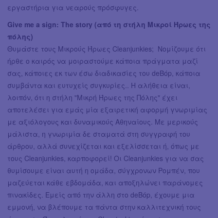
εργαστήρια για νεαρούς πρόσφυγες.
Give me a sign: The story (από τη στήλη Μικροί Ήρωες της
πόλης)
Θυμάστε τους Μικρούς Ήρωες Cleanjunkies; Νομίζουμε ότι
ήρθε ο καιρός να μοιραστούμε κάποια πράγματα μαζί
σας, κάποιες εκ των έσω διαδικασίες του deBόp, κάποια
συμβάντα και ευτυχείς συγκυρίες.. Η αλήθεια είναι,
λοιπόν, ότι η στήλη "Μικρή Ήρωες της Πόλης" έχει
αποτελέσει για εμάς μία εξαιρετική αφορμή γνωριμίας
με αξιόλογους και δυναμικούς Αθηναίους. Με μερικούς
μάλιστα, η γνωριμία δε σταματά στη συγγραφή του
άρθρου, αλλά συνεχίζεται και εξελίσσεται ή, όπως με
τους Cleanjunkies, καρποφορεί! Οι Cleanjunkies για να σας
θυμίσουμε είναι αυτή η ομάδα, σύγχρονων Ρομπέν, που
μαζεύεται κάθε εβδομάδα, και αποξηλώνει παράνομες
πινακίδες. Εμείς από την άλλη στο deBόp, έχουμε μια
εμμονή, να βλέπουμε τα πάντα στην καλλιτεχνική τους