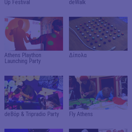
Up Festival
deWalk
Athens Plaython
Δίπολα
Launching Party
deBόp & Tripradio Party
Fly Athens