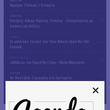
ΕΙΚΑΣΤΙΚΑ
Αργύρης Ραλλιάς | Λιτανεία
ΕΙΚΑΣΤΙΚΑ
Θανάσης Λάλας-Κώστας Τσόκλης - Συνομιλώντας με
εικόνες και λέξεις
ΚΙΝ/ΦΟΣ
Οι γαλλικές ταινίες του 16ου Athens Open Air Film
Festival
ΘΕΑΤΡΟ / ΧΟΡΟΣ
«Μήδεια» του Ευριπίδη | Σκην.: Nikita Milivojević
ΜΟΥΣΙΚΗ
9o Φεστιβάλ Στρογγύλη στη Σαντορίνη
ΕΙΚΑΣΤΙΚΑ
ΧΟΡΩΝ ΧΩΡΟΣ στον Εκθεσιακό Χώρο του Αρχαίου
Θέατρου Επιδαύρου