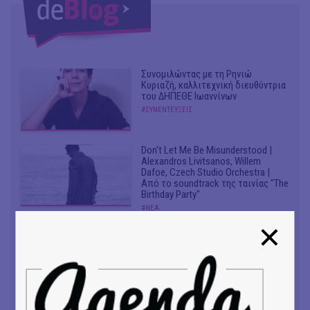
Συνομιλώντας με τη Ρηνιώ
Κυριαζή, καλλιτεχνική διευθύντρια
του ΔΗΠΕΘΕ Ιωαννίνων
#ΣΥΝΕΝΤΕΥΞΕΙΣ
Don't Let Me Be Misunderstood |
Alexandros Livitsanos, Willem
Dafoe, Czech Studio Orchestra |
Από το soundtrack της ταινίας "The
Birthday Party"
#ΝΕΑ
CRACK THE MIRROR - Art of
Dreaming | Νέα κυκλοφορία
#ΝΕΑ
Venceremos | Νέο single + video