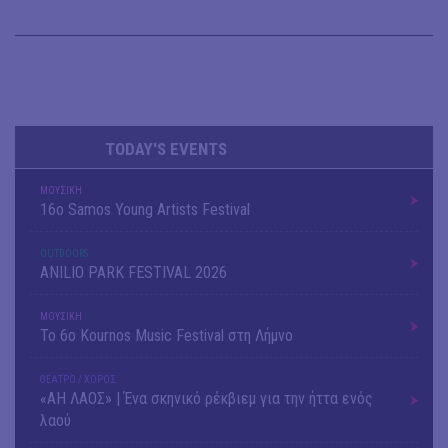
TODAY'S EVENTS
ΜΟΥΣΙΚΗ
16o Samos Young Artists Festival
OUTDΟORS
ANILIO PARK FESTIVAL 2026
ΜΟΥΣΙΚΗ
Το 6ο Kournos Music Festival στη Λήμνο
ΘΕΑΤΡΟ / ΧΟΡΟΣ
«ΑΗ ΛΑΟΣ» | Ένα σκηνικό ρέκβιεμ για την ήττα ενός
λαού