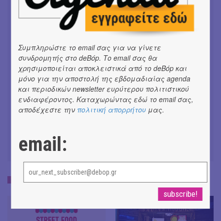
από VILLAGERS OF IOANNINA CITY |
#ΝΕΑ
Συμπληρώστε το email σας για να γίνετε
Εναλλακτική Λυρική Σκηνή 2026/27
συνδρομητής στο deBόp. Το email σας θα
| Εναλλακτική Εποχή
χρησιμοποιείται αποκλειστικά από το deBόp και
#ΝΕΑ
μόνο για την αποστολή της εβδομαδιαίας agenda
και περιοδικών newsletter ευρύτερου πολιτιστικού
ενδιαφέροντος. Καταχωρώντας εδώ το email σας,
Νέο single και music video πό
αποδέχεστε την
πολιτική απορρήτου
μας.
VASSIŁINA για HEATSTROKE σε μία
καυτή Αθήνα
#ΝΕΑ
email:
ΔΡΑΣΕΙΣ