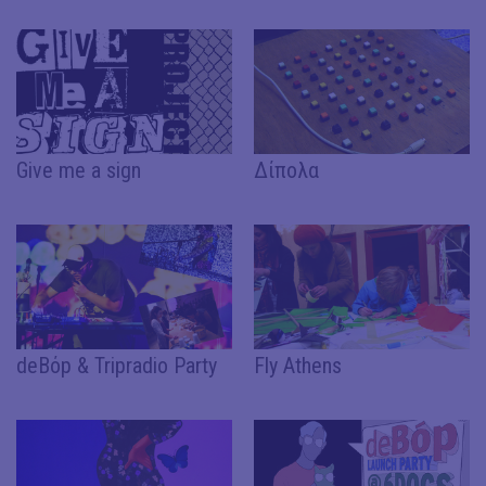
Give me a sign
Δίπολα
deBόp & Tripradio Party
Fly Athens