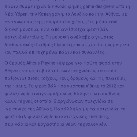
πάρτυ συμμετήχαν διεθνούς φήμης game designers από τη
Νέα Υόρκη, την Κοπεγχάγη, το Λονδίνο και την Αθήνα, με
αναγνωρισμένη εμπειρία στο χώρο, είτε μέσα από
διεθνή μουσεία, είτε από αντίστοιχα φεστιβάλ
παιχνιδιών πόλης. Τη μουσική ανέλαβε ο γνωστός
διαδικτυακός σταθμός tripradio.gr που έχει στο ενεργητικό
του πολλά επιτυχημένα πάρτυ και συναυλίες.
O θεσμός Athens Plaython έφερε για πρώτη φορά στην
Αθήνα ένα φεστιβάλ αστικών παιχνιδιών, τα οποία
παίζονται στους τοίχους, τους δρόμους και τις πλατείες
της πόλης. Το φεστιβάλ πραγματοποιήθηκε το 2012 και
φιλοξένησε αναγνωρισμένους Έλληνες και διεθνείς
καλλιτέχνες οι οποίοι διοργάνωσαν παιχνίδια σε
γειτονιές της Αθήνας. Παράλληλα με τα παιχνίδια, το
φεστιβάλ φιλοξένησε καλλιτεχνικές εκθέσεις,
σεμινάρια και εργαστήρια νέων τεχνολογιών.