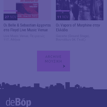
27
NOV
11
NOV
Οι Belle & Sebastian έρχονται
Οι Vapors of Morphine στην
στο Floyd Live Music Venue
Ελλάδα
Live Music Venue, Πειραιώς
Gazarte (Ground Stage),
117, Αθήνα
Βουτάδων 34, Γκάζι
ARCHIVE
ΜΟΥΣΙΚΗ