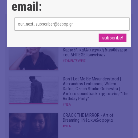
email:
Συνομιλώντας με τη Ρηνιώ
Κυριαζή, καλλιτεχνική διευθύντρια
του ΔΗΠΕΘΕ Ιωαννίνων
#ΣΥΝΕΝΤΕΥΞΕΙΣ
Don't Let Me Be Misunderstood |
Alexandros Livitsanos, Willem
Dafoe, Czech Studio Orchestra |
Από το soundtrack της ταινίας "The
Birthday Party"
#ΝΕΑ
CRACK THE MIRROR - Art of
Dreaming | Νέα κυκλοφορία
#ΝΕΑ