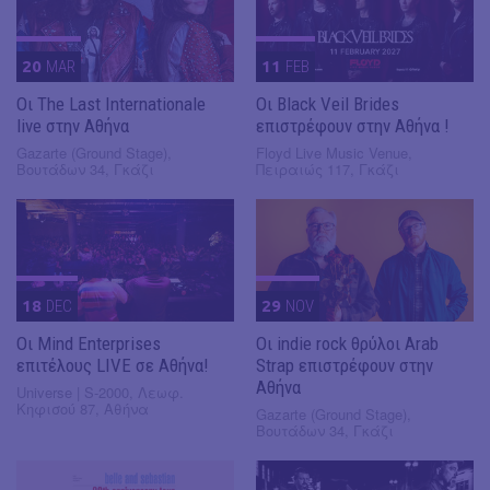
20
MAR
11
FEB
Οι The Last Internationale
Οι Black Veil Brides
live στην Αθήνα
επιστρέφουν στην Αθήνα !
Gazarte (Ground Stage),
Floyd Live Music Venue,
Βουτάδων 34, Γκάζι
Πειραιώς 117, Γκάζι
18
DEC
29
NOV
Οι Mind Enterprises
Οι indie rock θρύλοι Arab
επιτέλους LIVE σε Αθήνα!
Strap επιστρέφουν στην
Αθήνα
Universe | S-2000, Λεωφ.
Κηφισού 87, Αθήνα
Gazarte (Ground Stage),
Βουτάδων 34, Γκάζι