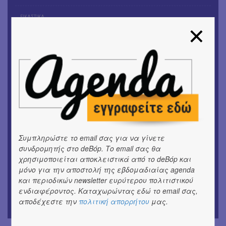
ΕΙΚΑΣΤΙΚΑ
Αργύρης Ραλλιάς | Λιτανεία
ΕΙΚΑΣΤΙΚΑ
Θανάσης Λάλας-Κώστας Τσόκλης - Συνομιλώντας με
εικόνες και λέξεις
ΚΙΝ/ΦΟΣ
Οι γαλλικές ταινίες του 16ου Athens Open Air Film
Festival
ΘΕΑΤΡΟ / ΧΟΡΟΣ
Συμπληρώστε το email σας για να γίνετε
«Μήδεια» του Ευριπίδη | Σκην.: Nikita Milivojević
συνδρομητής στο deBόp. Το email σας θα
χρησιμοποιείται αποκλειστικά από το deBόp και
ΜΟΥΣΙΚΗ
μόνο για την αποστολή της εβδομαδιαίας agenda
9o Φεστιβάλ Στρογγύλη στη Σαντορίνη
και περιοδικών newsletter ευρύτερου πολιτιστικού
ενδιαφέροντος. Καταχωρώντας εδώ το email σας,
ΘΕΑΤΡΟ / ΧΟΡΟΣ
αποδέχεστε την
πολιτική απορρήτου
μας.
«Ίων» του Ευρυπίδη