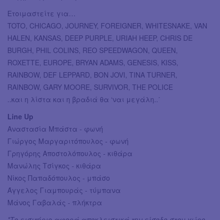
Ετοιμαστείτε για…
TOTO, CHICAGO, JOURNEY, FOREIGNER, WHITESNAKE, VAN
HALEN, KANSAS, DEEP PURPLE, URIAH HEEP, CHRIS DE
BURGH, PHIL COLINS, REO SPEEDWAGON, QUEEN,
ROXETTE, EUROPE, BRYAN ADAMS, GENESIS, KISS,
RAINBOW, DEF LEPPARD, BΟN JOVI, TINA TURNER,
RAINBOW, GARY MOORE, SURVIVOR, THE POLICE
..και η λίστα και η βραδιά θα ‘ναι μεγάλη..΄
Line Up
Αναστασία Μπάστα - φωνή
Γιώργος Μαργαριτόπουλος - φωνή
Γρηγόρης Αποστολόπουλος - κιθάρα
Μανώλης Τσίγκος - κιθάρα
Νίκος Παπαδόπουλος - μπάσο
Άγγελος Γιαμπουράς - τύμπανα
Μάνος Γαβαλάς - πλήκτρα
*Το εισιτήριο αφορά αποκλειστικά την είσοδο στον χώρο.