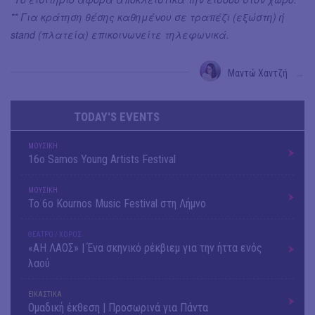
** Για κράτηση θέσης καθημένου σε τραπέζι (εξώστη) ή
stand (πλατεία) επικοινωνείτε τηλεφωνικά.
Μαντώ Χαντζή
→
TODAY'S EVENTS
ΜΟΥΣΙΚΗ
16o Samos Young Artists Festival
ΜΟΥΣΙΚΗ
Το 6ο Kournos Music Festival στη Λήμνο
ΘΕΑΤΡΟ / ΧΟΡΟΣ
«ΑΗ ΛΑΟΣ» | Ένα σκηνικό ρέκβιεμ για την ήττα ενός
λαού
ΕΙΚΑΣΤΙΚΑ
Ομαδική έκθεση | Προσωρινά για Πάντα