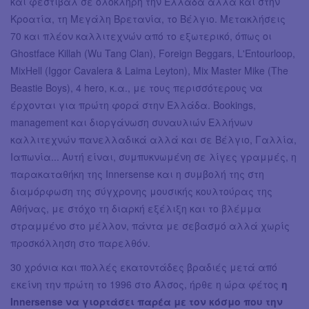
και φεστιβάλ σε ολόκληρη την Ελλάδα αλλά και στην
Κροατία, τη Μεγάλη Βρετανία, το Βέλγιο. Μετακλήσεις
70 και πλέον καλλιτεχνών από το εξωτερικό, όπως οι
Ghostface Killah (Wu Tang Clan), Foreign Beggars, L'Entourloop,
MixHell (Iggor Cavalera & Laima Leyton), Mix Master Mike (The
Beastie Boys), 4 hero, κ.α., με τους περισσότερους να
έρχονται για πρώτη φορά στην Ελλάδα. Bookings,
management και διοργάνωση συναυλιών Ελλήνων
καλλιτεχνών πανελλαδικά αλλά και σε Βέλγιο, Γαλλία,
Ιαπωνία... Αυτή είναι, συμπυκνωμένη σε λίγες γραμμές, η
παρακαταθήκη της Innersense και η συμβολή της στη
διαμόρφωση της σύγχρονης μουσικής κουλτούρας της
Αθήνας, με στόχο τη διαρκή εξέλιξη και το βλέμμα
στραμμένο στο μέλλον, πάντα με σεβασμό αλλά χωρίς
προσκόλληση στο παρελθόν.
30 χρόνια και πολλές εκατοντάδες βραδιές μετά από
εκείνη την πρώτη το 1996 στο Άλσος, ήρθε η ώρα φέτος
η
Innersense να γιορτάσει παρέα με τον κόσμο που την