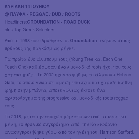
ΚΥΡΙΑΚΗ 14 ΙΟΥΝΙΟΥ
@ ΠΛΥΦΑ - REGGAE / DUB / ROOTS
Headliners:
GROUNDATION - ROAD DUCK
plus Top Greek Selectors
Από το 1998 που ιδρύθηκαν, οι
Groundation
ανήκουν στους
θρύλους της παγκόσμιας ρέγκε.
Τα πρώτα δύο άλμπουμ τους (Young Tree και Each One
Teach One) καθιέρωσαν έναν μοναδικό roots ήχο, που τους
χαρακτηρίζει. Το 2002 ηχογραφήθηκε το άλμπουμ Hebron
Gate, το οποίο γνώρισε άμεση επιτυχία και χάρισε διεθνή
φήμη στην μπάντα, αποτελώντας έκτοτε ένα
αριστούργημα της progressive και μοναδικής roots reggae
τους.
Το 2018, μετά την αποχώρηση κάποιων από τα ιδρυτικά
μέλη, το θρυλικό συγκρότημα από την Καλιφόρνια
ανασυγκροτήθηκε γύρω από τον ηγέτη του, Harrison Stafford,