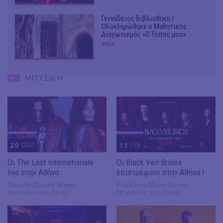
Γεννάδειος Βιβλιοθήκη |
Ολοκληρώθηκε ο Μαθητικός
Διαγωνισμός «Ο Τόπος μου»
#ΝΕΑ
ΜΟΥΣΙΚΗ
20
MAR
11
FEB
Οι The Last Internationale
Οι Black Veil Brides
live στην Αθήνα
επιστρέφουν στην Αθήνα !
Gazarte (Ground Stage),
Floyd Live Music Venue,
Βουτάδων 34, Γκάζι
Πειραιώς 117, Γκάζι