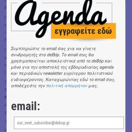
βαθιά ανθρώπινους και ποιητικούς.
Πριν τους Groundation, στη σκηνή του Πλύφα θα
εμφανιστούν οι
Road Duck
- η 7μελής μπάντα με έδρα
την Αθήνα, που θεωρείται η καλύτερη μπάντα του Dub-
Roots-Reggae ήχου στην Ελλάδα.
Συμπληρώστε το email σας για να γίνετε
Ο τελευταίος τους δίσκος
"Conflict Of Interest",
έχει
συνδρομητής στο deBόp. Το email σας θα
μαγνητίσει τους fan του είδους, κάτι που αποδείχτηκε και
χρησιμοποιείται αποκλειστικά από το deBόp και
από την πρόσφατη εμφάνισή τους σε ένα γεμάτο Piraeus
μόνο για την αποστολή της εβδομαδιαίας agenda
Club Academy.
και περιοδικών newsletter ευρύτερου πολιτιστικού
ενδιαφέροντος. Καταχωρώντας εδώ το email σας,
Τις δύο μπάντες θα πλαισιώσουν κορυφαίοι Έλληνες
αποδέχεστε την
πολιτική απορρήτου
μας.
Selectors με τα DJ Sets τους:
Anna Mystic, Irie Action,
Kilimanjaro, Nesta
και
Piranhas,
ολοκληρώνουν ένα
email:
μοναδικό Gathering για την
Reggae - Dub - Roots
σκηνή της
χώρας μας.
*Εντός του χώρου θα λειτουργούν bar - κυλικεία για την
εξυπηρέτηση του κοινού, και θα διατίθεται official