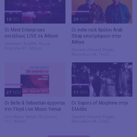
18
DEC
29
NOV
Οι Mind Enterprises
Οι indie rock θρύλοι Arab
επιτέλους LIVE σε Αθήνα!
Strap επιστρέφουν στην
Αθήνα
Universe | S-2000, Λεωφ.
Κηφισού 87, Αθήνα
Gazarte (Ground Stage),
Βουτάδων 34, Γκάζι
27
NOV
11
NOV
Οι Belle & Sebastian έρχονται
Οι Vapors of Morphine στην
στο Floyd Live Music Venue
Ελλάδα
Live Music Venue, Πειραιώς
Gazarte (Ground Stage),
117, Αθήνα
Βουτάδων 34, Γκάζι