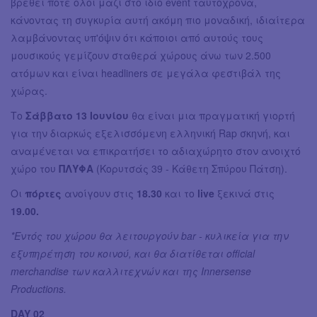
βρεθεί ποτέ όλοι μαζί στο ίδιο event ταυτόχρονα,
κάνοντας τη συγκυρία αυτή ακόμη πιο μοναδική, ιδιαίτερα
λαμβάνοντας υπ'όψιν ότι κάποιοι από αυτούς τους
μουσικούς γεμίζουν σταθερά χώρους άνω των 2.500
ατόμων και είναι headliners σε μεγάλα φεστιβάλ της
χώρας.
Το
Σάββατο 13 Ιουνίου
θα είναι μια πραγματική γιορτή
για την διαρκώς εξελισσόμενη ελληνική Rap σκηνή, και
αναμένεται να επικρατήσει το αδιαχώρητο στον ανοιχτό
χώρο του
ΠΛΥΦΑ
(Κορυτσάς 39 - Κάθετη Σπύρου Πάτση).
Οι
πόρτες
ανοίγουν στις
18.30
και το
live
ξεκινά στις
19.00.
*Εντός του χώρου θα λειτουργούν bar - κυλικεία για την
εξυπηρέτηση του κοινού, και θα διατίθεται official
merchandise των καλλιτεχνών και της Innersense
Productions.
DAY 02