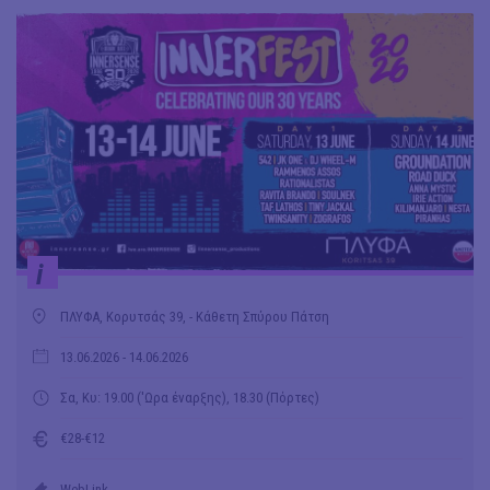
i
ΠΛΥΦΑ, Κορυτσάς 39, - Κάθετη Σπύρου Πάτση
13.06.2026
- 14.06.2026
Σα, Κυ: 19.00 ('Ωρα έναρξης), 18.30 (Πόρτες)
€28-€12
WebLink