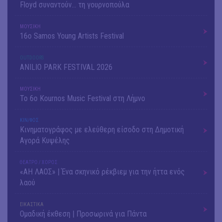
Floyd συναντούν… τη γουρνοπούλα
ΜΟΥΣΙΚΗ
16o Samos Young Artists Festival
OUTDΟORS
ANILIO PARK FESTIVAL 2026
ΜΟΥΣΙΚΗ
Το 6ο Kournos Music Festival στη Λήμνο
ΚΙΝ/ΦΟΣ
Κινηματογράφος με ελεύθερη είσοδο στη Δημοτική
Αγορά Κυψέλης
ΘΕΑΤΡΟ / ΧΟΡΟΣ
«ΑΗ ΛΑΟΣ» | Ένα σκηνικό ρέκβιεμ για την ήττα ενός
λαού
ΕΙΚΑΣΤΙΚΑ
Ομαδική έκθεση | Προσωρινά για Πάντα