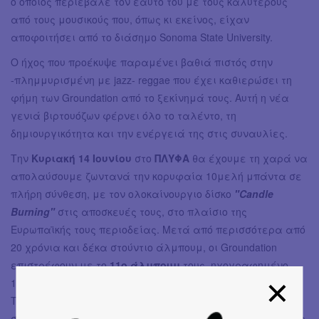
o οποίος περιέβαλε τον εαυτό του με τους καλύτερους
από τους μουσικούς που, όπως κι εκείνος, είχαν
αποφοιτήσει από το διάσημο Sonoma State University.
Ο ήχος που προέκυψε παραμένει βαθιά πιστός στην
-πλημμυρισμένη με jazz- reggae που έχει καθιερώσει τη
φήμη των Groundation από το ξεκίνημά τους. Αυτή η νέα
γενιά βιρτουόζων φέρνει όλο το ταλέντο, τη
δημιουργικότητα και την ενέργειά της στις συναυλίες.
Την
Κυριακή 14 Ιουνίου
στο
ΠΛΥΦΑ
θα έχουμε τη χαρά να
απολαύσουμε ζωντανά την κορυφαία 10μελή μπάντα σε
πλήρη σύνθεση, με τον ολοκαίνουργιο δίσκο
"Candle
Burning"
στις αποσκευές τους, στο πλαίσιο της
Ευρωπαϊκής τους περιοδείας. Μετά από περισσότερα από
20 χρόνια και δέκα στούντιο άλμπουμ, οι Groundation
επιστρέφουν με το
11ο άλμπουμ
τους, ηχογραφημένο
100% αναλογικά στο διάσημο ICP Studio στις Βρυξέλλες.
Το αποτέλεσμα είναι ένας ήχος υψηλής ποιότητας, με
σύνθετες αλλά καθηλωτικές ενορχηστρώσεις και στίχους