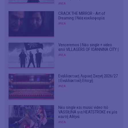
#ΝΕΑ
CRACK THE MIRROR - Art of
Dreaming | Νέα κυκλοφορία
#ΝΕΑ
Venceremos | Νέο single + video
από VILLAGERS OF IOANNINA CITY |
#ΝΕΑ
Εναλλακτική Λυρική Σκηνή 2026/27
| Εναλλακτική Εποχή
#ΝΕΑ
Νέο single και music video πό
VASSIŁINA για HEATSTROKE σε μία
καυτή Αθήνα
#ΝΕΑ