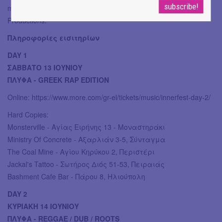
merchandise των καλλιτεχνών και της Innersense
Productions.
Πληροφορίες εισιτηρίων
DAY 1
ΣΑΒΒΑΤΟ 13 ΙΟΥΝΙΟΥ
ΠΛΥΦΑ - GREEK RAP EDITION
Online: https://www.more.com/gr-el/tickets/music/innerfest-day-2/
Hard Copies:
Monsterville - Αγίας Ειρήνης 13 - Μοναστηράκι
Ministry Of Concrete - Αξαρλιάν 3-5, Σύνταγμα
The Coal Mine - Αγίου Κηρύκου 2, Περιστέρι
Jackal's Tattoo - Σωτήρος Διός 51-53, Πειραιάς
Bashment Cafe Bar - Πάρου 8, Ηλιούπολη
DAY 2
ΚΥΡΙΑΚΗ 14 ΙΟΥΝΙΟΥ
ΠΛΥΦΑ - REGGAE / DUB / ROOTS