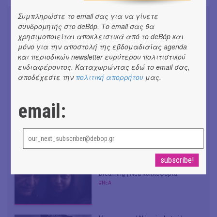
Συμπληρώστε το email σας για να γίνετε
συνδρομητής στο deBόp. Το email σας θα
χρησιμοποιείται αποκλειστικά από το deBόp και
μόνο για την αποστολή της εβδομαδιαίας agenda
Συνομιλώντας με τη Ρηνιώ
και περιοδικών newsletter ευρύτερου πολιτιστικού
Κυριαζή, καλλιτεχνική διευθύντρια
ενδιαφέροντος. Καταχωρώντας εδώ το email σας,
του ΔΗΠΕΘΕ Ιωαννίνων
αποδέχεστε την
πολιτική απορρήτου
μας.
#ΣΥΝΕΝΤΕΥΞΕΙΣ
email:
Don't Let Me Be Misunderstood |
Alexandros Livitsanos, Willem
Dafoe, Czech Studio Orchestra |
Από το soundtrack της ταινίας "The
Birthday Party"
#ΝΕΑ
CRACK THE MIRROR - Art of
Dreaming | Νέα κυκλοφορία
#ΝΕΑ