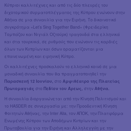
Κύπριοι καλλιτέχνες και από τις δύο πλευρές του
διχοτομικού συρματοπλέγματος της Κύπρου ενώνουν στην
Αθήνα σε μια συναυλία για την Ειρήνη. Το δικοινοτικό
συγκρότημα «Let’s Sing Together Band» (Φρειδερίκη
Τομπάζου και Νιγιάλ Οζτούρκ) τραγουδά στα ελληνικά
και στα τουρκικά, σε ρυθμούς που ενώνουν τις καρδιές
όλων των Κυπρίων και όσων οραματίζονται μια
επανενωμένη και ειρηνική Κύπρο.
Οι καλλιτέχνες προσκαλούν το ελληνικό κοινό σε μια
μοναδική συναυλία που θα πραγματοποιηθεί την
Παρασκευή 12 Ιουνίου,
στο
Αμφιθέατρο της Πλατείας
Πρωτομαγιάς
στο
Πεδίον του Άρεως,
στην
Αθήνα.
Η συναυλία διοργανώνεται από την Κίνηση Πολιτισμού και
το HASDER σε συνεργασία με: την Προοδευτική Κίνηση
Φοιτητών Αθήνας, την Inter Alia, τον ΑΠΟΚ, την Πλατφόρμα
Ενωμένης Κύπρου των Αποδήμων Κυπρίων και την
Πρωτοβουλία για την Ειρήνη και Αλληλεγγύη με την