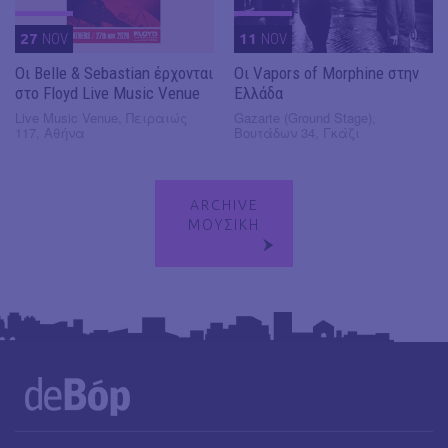
27
NOV
11
NOV
Οι Belle & Sebastian έρχονται
Οι Vapors of Morphine στην
στο Floyd Live Music Venue
Ελλάδα
Live Music Venue, Πειραιώς
Gazarte (Ground Stage),
117, Αθήνα
Βουτάδων 34, Γκάζι
ARCHIVE
ΜΟΥΣΙΚΗ