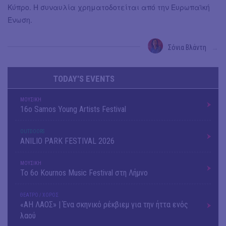
Κύπρο. Η συναυλία χρηματοδοτείται από την Ευρωπαϊκή
Ένωση.
Σόνια Βλάντη
→
TODAY'S EVENTS
ΜΟΥΣΙΚΗ
16o Samos Young Artists Festival
OUTDΟORS
ANILIO PARK FESTIVAL 2026
ΜΟΥΣΙΚΗ
Το 6ο Kournos Music Festival στη Λήμνο
ΘΕΑΤΡΟ / ΧΟΡΟΣ
«ΑΗ ΛΑΟΣ» | Ένα σκηνικό ρέκβιεμ για την ήττα ενός
λαού