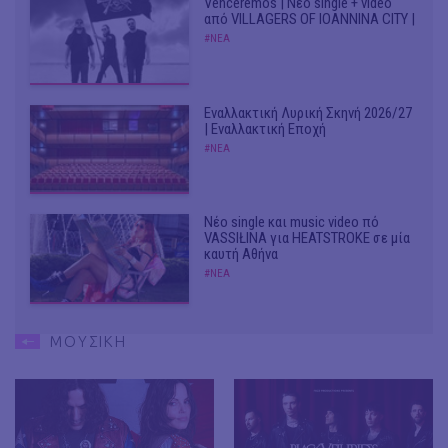
Venceremos | Νέο single + video
από VILLAGERS OF IOANNINA CITY |
#ΝΕΑ
Εναλλακτική Λυρική Σκηνή 2026/27
| Εναλλακτική Εποχή
#ΝΕΑ
Νέο single και music video πό
VASSIŁINA για HEATSTROKE σε μία
καυτή Αθήνα
#ΝΕΑ
ΜΟΥΣΙΚΗ