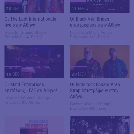
20
MAR
11
FEB
Οι The Last Internationale
Οι Black Veil Brides
live στην Αθήνα
επιστρέφουν στην Αθήνα !
Gazarte (Ground Stage),
Floyd Live Music Venue,
Βουτάδων 34, Γκάζι
Πειραιώς 117, Γκάζι
18
DEC
29
NOV
Οι Mind Enterprises
Οι indie rock θρύλοι Arab
επιτέλους LIVE σε Αθήνα!
Strap επιστρέφουν στην
Αθήνα
Universe | S-2000, Λεωφ.
Κηφισού 87, Αθήνα
Gazarte (Ground Stage),
Βουτάδων 34, Γκάζι