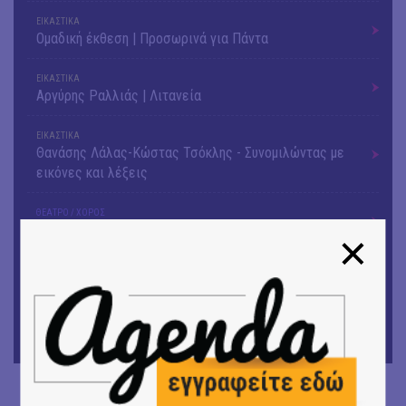
ΕΙΚΑΣΤΙΚΑ
Ομαδική έκθεση | Προσωρινά για Πάντα
ΕΙΚΑΣΤΙΚΑ
Αργύρης Ραλλιάς | Λιτανεία
ΕΙΚΑΣΤΙΚΑ
Θανάσης Λάλας-Κώστας Τσόκλης - Συνομιλώντας με
εικόνες και λέξεις
ΘΕΑΤΡΟ / ΧΟΡΟΣ
«Μήδεια» του Ευριπίδη | Σκην.: Nikita Milivojević
ΜΟΥΣΙΚΗ
9o Φεστιβάλ Στρογγύλη στη Σαντορίνη
ΘΕΑΤΡΟ / ΧΟΡΟΣ
«Ίων» του Ευρυπίδη